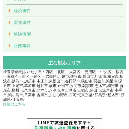
経済事件
薬物事件
解決事例
財産事件
主な対応エリア
埼玉県全域(さいたま市：西区 – 北区 – 大宮区 – 見沼区 – 中央区 – 桜区
– 浦和区 – 南区 – 緑区 – 岩槻区,川越市,熊谷市,川口市,行田市,秩父市,所
沢市,飯能市,加須市,本庄市,東松山市,春日部市,狭山市,羽生市,鴻巣市,深
谷市,上尾市,草加市,越谷市,蕨市,戸田市,入間市,朝霞市,志木市,和光市,新
座市,桶川市,久喜市,北本市,八潮市,富士見市,三郷市,蓮田市,坂戸市,幸手
市,鶴ヶ島市,日高市,吉川市,ふじみ野市,白岡市)東京都･群馬県･栃木県･茨
城県･千葉県
詳細はこちら