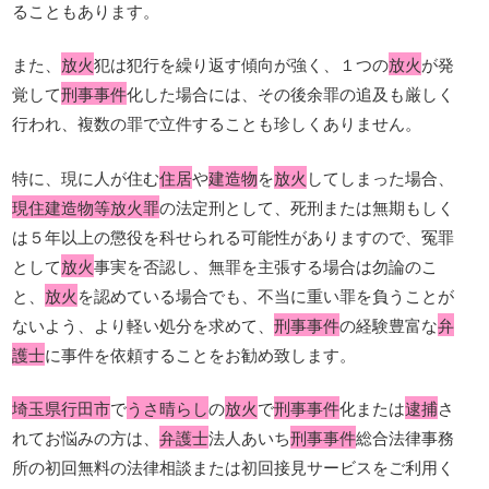
ることもあります。
また、
放火
犯は犯行を繰り返す傾向が強く、１つの
放火
が発
覚して
刑事事件
化した場合には、その後余罪の追及も厳しく
行われ、複数の罪で立件することも珍しくありません。
特に、現に人が住む
住居
や
建造物
を
放火
してしまった場合、
現住建造物等放火罪
の法定刑として、死刑または無期もしく
は５年以上の懲役を科せられる可能性がありますので、冤罪
として
放火
事実を否認し、無罪を主張する場合は勿論のこ
と、
放火
を認めている場合でも、不当に重い罪を負うことが
ないよう、より軽い処分を求めて、
刑事事件
の経験豊富な
弁
護士
に事件を依頼することをお勧め致します。
埼玉県行田市
で
うさ晴らし
の
放火
で
刑事事件
化または
逮捕
さ
れてお悩みの方は、
弁護士
法人あいち
刑事事件
総合法律事務
所の初回無料の法律相談または初回接見サービスをご利用く