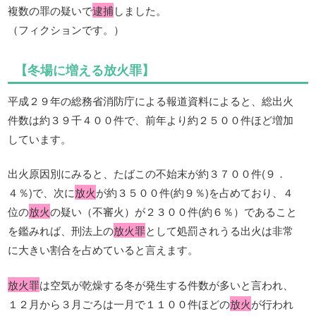
複数の罪の疑いで
逮捕
しました。
（フィクションです。）
【冬場に増える放火罪】
平成２９年の総務省消防庁による報道資料によると、総出火
件数は約３９千４００件で、前年より約２５００件ほど増加
しています。
出火原因別にみると、たばこの不始末が約３７００件(９．
４％)で、次に
放火
が約３５００件(約９％)を占めており、４
位の
放火
の疑い（不審火）が２３００件(約６％）であること
を鑑みれば、刑法上の
放火罪
として処罰されうる出火は非常
に大きい割合を占めていると言えます。
放火罪
は空気が乾燥する冬が発生する件数が多いと言われ、
１２月から３月ごろは一月で１１００件ほどの
放火
が行われ