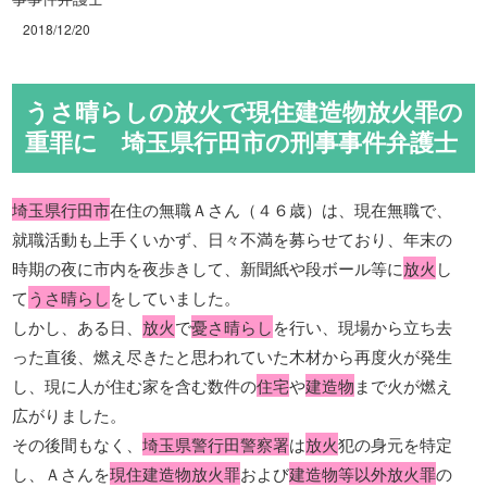
2018/12/20
うさ晴らしの放火で現住建造物放火罪の
重罪に 埼玉県行田市の刑事事件弁護士
埼玉県行田市
在住の無職Ａさん（４６歳）は、現在無職で、
就職活動も上手くいかず、日々不満を募らせており、年末の
時期の夜に市内を夜歩きして、新聞紙や段ボール等に
放火
し
て
うさ晴らし
をしていました。
しかし、ある日、
放火
で
憂さ晴らし
を行い、現場から立ち去
った直後、燃え尽きたと思われていた木材から再度火が発生
し、現に人が住む家を含む数件の
住宅
や
建造物
まで火が燃え
広がりました。
その後間もなく、
埼玉県警行田警察署
は
放火
犯の身元を特定
し、Ａさんを
現住建造物放火罪
および
建造物等以外放火罪
の