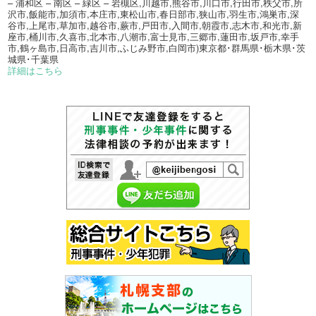
– 浦和区 – 南区 – 緑区 – 岩槻区,川越市,熊谷市,川口市,行田市,秩父市,所
沢市,飯能市,加須市,本庄市,東松山市,春日部市,狭山市,羽生市,鴻巣市,深
谷市,上尾市,草加市,越谷市,蕨市,戸田市,入間市,朝霞市,志木市,和光市,新
座市,桶川市,久喜市,北本市,八潮市,富士見市,三郷市,蓮田市,坂戸市,幸手
市,鶴ヶ島市,日高市,吉川市,ふじみ野市,白岡市)東京都･群馬県･栃木県･茨
城県･千葉県
詳細はこちら