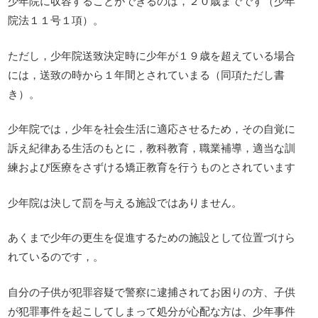
少年院に収容することができるのは，２０歳までです（少年
院法１１号１項）。
ただし，少年院送致決定時に少年が１９歳を超えている場合
には，送致の時から１年間とされていまる（同項ただし書
き）。
少年院では，少年を社会生活に適応させるため，その自覚に
訴え紀律ある生活のもとに，教科教育，職業補導，適当な訓
練および医療をさずける矯正教育を行うものとされています
少年院は決して罰を与える施設ではありません。
あくまで少年の更生を促進するための施設として位置づけら
れているのです，。
自分の子供が犯罪容疑で警察に逮捕されてお困りの方、子供
が犯罪事件を起こしてしまって処分が心配な方は、少年事件