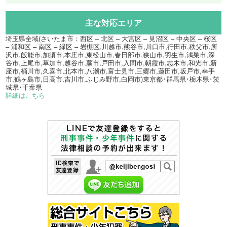
主な対応エリア
埼玉県全域(さいたま市：西区 – 北区 – 大宮区 – 見沼区 – 中央区 – 桜区
– 浦和区 – 南区 – 緑区 – 岩槻区,川越市,熊谷市,川口市,行田市,秩父市,所
沢市,飯能市,加須市,本庄市,東松山市,春日部市,狭山市,羽生市,鴻巣市,深
谷市,上尾市,草加市,越谷市,蕨市,戸田市,入間市,朝霞市,志木市,和光市,新
座市,桶川市,久喜市,北本市,八潮市,富士見市,三郷市,蓮田市,坂戸市,幸手
市,鶴ヶ島市,日高市,吉川市,ふじみ野市,白岡市)東京都･群馬県･栃木県･茨
城県･千葉県
詳細はこちら