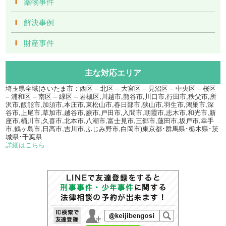
薬物事件
解決事例
財産事件
主な対応エリア
埼玉県全域(さいたま市：西区 – 北区 – 大宮区 – 見沼区 – 中央区 – 桜区
– 浦和区 – 南区 – 緑区 – 岩槻区,川越市,熊谷市,川口市,行田市,秩父市,所
沢市,飯能市,加須市,本庄市,東松山市,春日部市,狭山市,羽生市,鴻巣市,深
谷市,上尾市,草加市,越谷市,蕨市,戸田市,入間市,朝霞市,志木市,和光市,新
座市,桶川市,久喜市,北本市,八潮市,富士見市,三郷市,蓮田市,坂戸市,幸手
市,鶴ヶ島市,日高市,吉川市,ふじみ野市,白岡市)東京都･群馬県･栃木県･茨
城県･千葉県
詳細はこちら