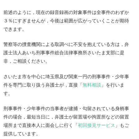
前述のように，現在の録音録画の対象事件は全事件のわずか
３％にすぎませんが，今後は範囲が広がっていくことが期待
できます。
警察等の捜査機関による取調べに不安を抱えている方は，弁
護士法人あいち刑事事件総合法律事務所さいたま支部に是
非，ご相談ください。
さいたま市を中心に埼玉県及び関東一円の刑事事件・少年事
件を専門に取り扱う弁護士が，直接「
無料相談
」を行いま
す。
刑事事件・少年事件の当事者が逮捕・勾留されている身柄事
件の場合，最短当日に，弁護士が留置場や拘置所などの留置
場所まで直接本人に面会しに行く「
初回接見サービス
」もご
提供しています。