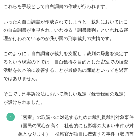
これらを手段として自白調書の作成が行われます。
いったん自白調書が作成されてしまうと，裁判においてはこ
の自白調書が重視され，いわゆる「調書裁判」といわれる審
理が行われているのが我が国の刑事裁判の実情です。
このように，自白調書が裁判を支配し，裁判の帰趨を決定す
るという現実の下では，自白獲得を目的とした密室での捜査
活動を抜本的に改善することが最優先の課題といっても過言
ではありません。
そこで，刑事訴訟法において新しい規定（録音録画の規定）
が設けられました。
「密室」の取調べに対処するために裁判員裁判対象事件
（国民の関心が高く，社会的にも影響の大きい事件が対
象となります）・検察官が独自に捜査する事件（収賄等