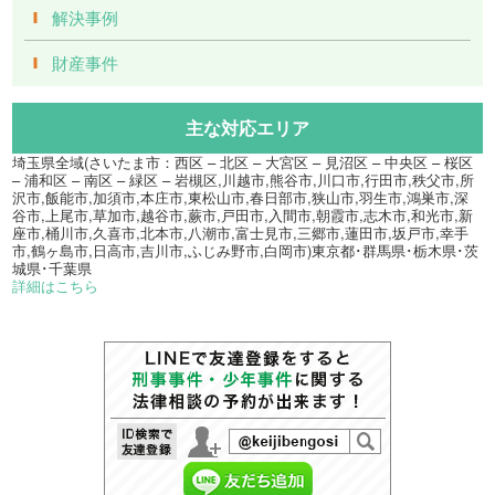
解決事例
財産事件
主な対応エリア
埼玉県全域(さいたま市：西区 – 北区 – 大宮区 – 見沼区 – 中央区 – 桜区
– 浦和区 – 南区 – 緑区 – 岩槻区,川越市,熊谷市,川口市,行田市,秩父市,所
沢市,飯能市,加須市,本庄市,東松山市,春日部市,狭山市,羽生市,鴻巣市,深
谷市,上尾市,草加市,越谷市,蕨市,戸田市,入間市,朝霞市,志木市,和光市,新
座市,桶川市,久喜市,北本市,八潮市,富士見市,三郷市,蓮田市,坂戸市,幸手
市,鶴ヶ島市,日高市,吉川市,ふじみ野市,白岡市)東京都･群馬県･栃木県･茨
城県･千葉県
詳細はこちら