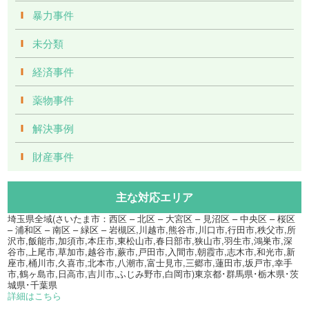
暴力事件
未分類
経済事件
薬物事件
解決事例
財産事件
主な対応エリア
埼玉県全域(さいたま市：西区 – 北区 – 大宮区 – 見沼区 – 中央区 – 桜区
– 浦和区 – 南区 – 緑区 – 岩槻区,川越市,熊谷市,川口市,行田市,秩父市,所
沢市,飯能市,加須市,本庄市,東松山市,春日部市,狭山市,羽生市,鴻巣市,深
谷市,上尾市,草加市,越谷市,蕨市,戸田市,入間市,朝霞市,志木市,和光市,新
座市,桶川市,久喜市,北本市,八潮市,富士見市,三郷市,蓮田市,坂戸市,幸手
市,鶴ヶ島市,日高市,吉川市,ふじみ野市,白岡市)東京都･群馬県･栃木県･茨
城県･千葉県
詳細はこちら