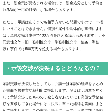
また，罰金刑が見込まれる場合には，罰金処分として予測さ
れる額が一応の目安になる場合もあります。
ただし，示談はあくまでも相手方がいる問題ですので，一概
にいうことはできません。個別の案件や具体的な事情によれ
ば，単純な痴漢事件で100万円を超える場合もありますし，不
同意性交等（旧 強制性交等、準強制性交等、強姦、準強
姦）事件では500万円を超える場合もあります。
・示談交渉が決裂するとどうなるの？
示談交渉が決裂したとしても，弁護士は示談の経緯をまとめ
た書面を検察官や裁判所に提出します。例えば，誠意を尽く
して示談交渉したものの，被害者があまりにも高額な示談金
額を要求してきた場合には，決裂に至った経緯を書面にまと
めて提出します。この書面は場合によっては示談に準じる効