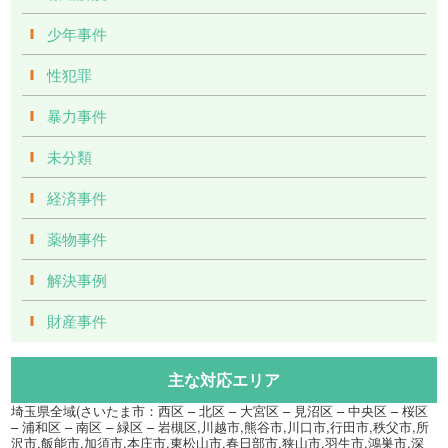
少年事件
性犯罪
暴力事件
未分類
経済事件
薬物事件
解決事例
財産事件
主な対応エリア
埼玉県全域(さいたま市：西区 – 北区 – 大宮区 – 見沼区 – 中央区 – 桜区
– 浦和区 – 南区 – 緑区 – 岩槻区,川越市,熊谷市,川口市,行田市,秩父市,所
沢市,飯能市,加須市,本庄市,東松山市,春日部市,狭山市,羽生市,鴻巣市,深