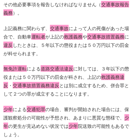
その他必要事項を報告しなければなりません（
交通事故報告
義務
）。
上記義務に関わらず、
交通事故
によって人の死傷があった場
合で、自動車
運転者
が上記の
救護義務
や
交通事故措置義務
に
違反
したときは、５年以下の懲役または５０万円以下の罰金
が科せられます。
無免許運転
による
道路交通法違反
に対しては、３年以下の懲
役または５０万円以下の罰金が科され、上記の
救護義務違
反
・
交通事故措置義務違反
とは別に成立するため、併合罪と
して２つの罪が成立することになります。
少年
による
交通犯罪
の場合、審判が開始された場合には、保
護観察処分の可能性が予想され、あまりに悪質な態様で、
少
年
の更生が見込めない状況では
少年
院送致の可能性もあるで
しょう。