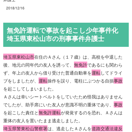
2018/12/16
無免許運転で事故を起こし少年事件化
埼玉県東松山市の刑事事件弁護士
埼玉県東松山市
在住のＡさん（１７歳）は、高校を中退した
後、地元の同年代の友人を誘って、
無免許
であるにも関わら
ず、年上の友人から借り受けた普通自動車を
運転
してドライ
ブをしましたが、
運転
操作を誤り、電柱にぶつかる自損
事故
を起こしてしまいました。
Ａさんは幸いシートベルトをしていたため怪我はありません
でしたが、助手席にいた友人が意識不明の重体であり、
事故
を起こした責任と
無免許運転
が発覚するのを恐れ、Ａさんは
重体の友人を置いたまま逃走しました。
埼玉県警東松山警察署
は、逃走したＡさんを
道路交通法違反