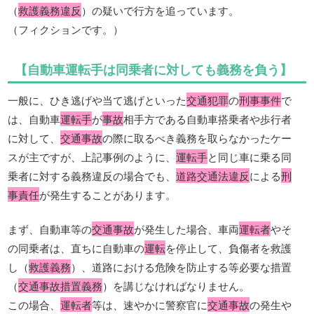
（
救護義務違反
）の疑いで行方を追っています。
（フィクションです。）
【自動車運転手は同乗者に対しても義務を負う】
一般に、ひき逃げや当て逃げといった
交通犯罪
の
刑事事件
で
は、自動車
運転手
が
事故
相手方である自動車搭乗者や歩行者
に対して、
交通事故
の際に取るべき義務を取らなかったケー
スが主ですが、上記事例のように、
運転手
と同じ車に乗る同
乗者に対する義務違反の場合でも、
道路交通法違反
による
刑
事責任
が発生することがあります。
まず、自動車等の
交通事故
が発生した場合、車両
運転者
やそ
の同乗者は、直ちに自動車の
運転
を停止して、負傷者を救護
し（
救護義務
）、道路における危険を防止する等必要な措置
（
交通事故措置義務
）を講じなければなりません。
この場合、
運転者
等は、速やかに警察官に
交通事故
の発生や