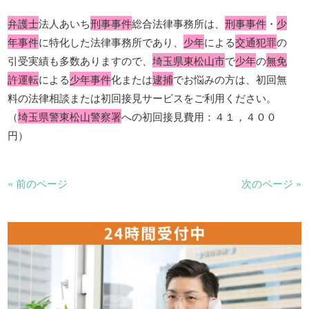
弁護士
法人あいち
刑事事件
総合法律事務所は、
刑事事件
・
少
年事件
に特化した法律事務所であり、
少年
による
交通犯罪
の
引受実績も多数ありますので、
埼玉県東松山市
で
少年
の
無免
許運転
による
少年事件
化または
逮捕
でお悩みの方は、初回無
料の法律相談または初回接見サービスをご利用ください。
（
埼玉県警東松山警察署
への初回接見費用：４１，４００
円）
« 前のページ
次のページ »