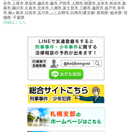
谷市,上尾市,草加市,越谷市,蕨市,戸田市,入間市,朝霞市,志木市,和光市,新
座市,桶川市,久喜市,北本市,八潮市,富士見市,三郷市,蓮田市,坂戸市,幸手
市,鶴ヶ島市,日高市,吉川市,ふじみ野市,白岡市)東京都･群馬県･栃木県･茨
城県･千葉県
詳細はこちら