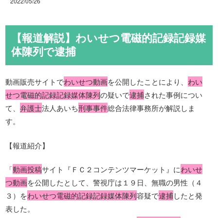
2022/05/26
【報道解説】わいせつ電磁的記録記録媒
体陳列で逮捕
動画販売サイトで
わいせつ動画
を公開したことにより、
わい
せつ電磁的記録記録媒体陳列
の疑いで
逮捕
された事例につい
て、
弁護士
法人あいち
刑事事件
総合法律事務所が解説しま
す。
【報道紹介】
「
動画投稿
サイト『ＦＣ２コンテンツマーケット』に
わいせ
つ動画
を公開したとして、警視庁は１９日、無職の男性（４
３）を
わいせつ電磁的記録記録媒体陳列
容疑で
逮捕
したと発
表した。