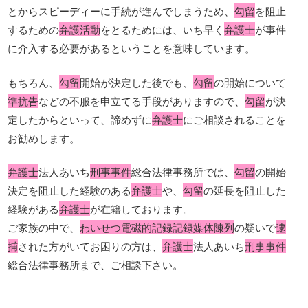
とからスピーディーに手続が進んでしまうため、
勾留
を阻止
するための
弁護活動
をとるためには、いち早く
弁護士
が事件
に介入する必要があるということを意味しています。
もちろん、
勾留
開始が決定した後でも、
勾留
の開始について
準抗告
などの不服を申立てる手段がありますので、
勾留
が決
定したからといって、諦めずに
弁護士
にご相談されることを
お勧めします。
弁護士
法人あいち
刑事事件
総合法律事務所では、
勾留
の開始
決定を阻止した経験のある
弁護士
や、
勾留
の延長を阻止した
経験がある
弁護士
が在籍しております。
ご家族の中で、
わいせつ電磁的記録記録媒体陳列
の疑いで
逮
捕
された方がいてお困りの方は、
弁護士
法人あいち
刑事事件
総合法律事務所まで、ご相談下さい。