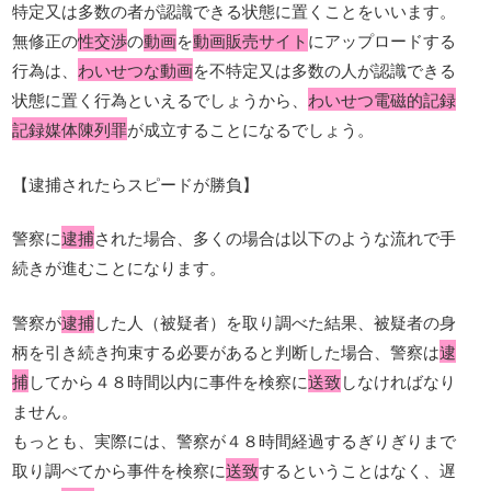
特定又は多数の者が認識できる状態に置くことをいいます。
無修正の
性交渉
の
動画
を
動画販売サイト
にアップロードする
行為は、
わいせつな動画
を不特定又は多数の人が認識できる
状態に置く行為といえるでしょうから、
わいせつ電磁的記録
記録媒体陳列罪
が成立することになるでしょう。
【逮捕されたらスピードが勝負】
警察に
逮捕
された場合、多くの場合は以下のような流れで手
続きが進むことになります。
警察が
逮捕
した人（被疑者）を取り調べた結果、被疑者の身
柄を引き続き拘束する必要があると判断した場合、警察は
逮
捕
してから４８時間以内に事件を検察に
送致
しなければなり
ません。
もっとも、実際には、警察が４８時間経過するぎりぎりまで
取り調べてから事件を検察に
送致
するということはなく、遅