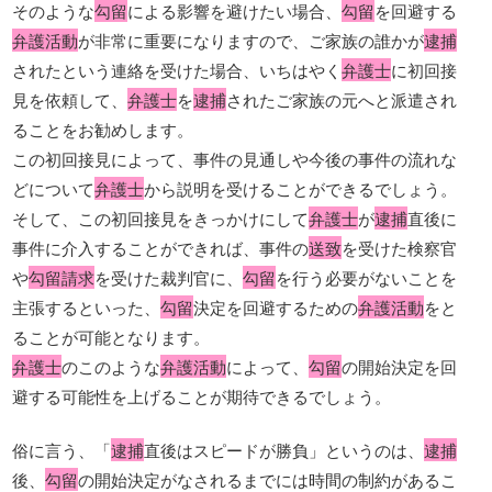
そのような
勾留
による影響を避けたい場合、
勾留
を回避する
弁護活動
が非常に重要になりますので、ご家族の誰かが
逮捕
されたという連絡を受けた場合、いちはやく
弁護士
に初回接
見を依頼して、
弁護士
を
逮捕
されたご家族の元へと派遣され
ることをお勧めします。
この初回接見によって、事件の見通しや今後の事件の流れな
どについて
弁護士
から説明を受けることができるでしょう。
そして、この初回接見をきっかけにして
弁護士
が
逮捕
直後に
事件に介入することができれば、事件の
送致
を受けた検察官
や
勾留請求
を受けた裁判官に、
勾留
を行う必要がないことを
主張するといった、
勾留
決定を回避するための
弁護活動
をと
ることが可能となります。
弁護士
のこのような
弁護活動
によって、
勾留
の開始決定を回
避する可能性を上げることが期待できるでしょう。
俗に言う、「
逮捕
直後はスピードが勝負」というのは、
逮捕
後、
勾留
の開始決定がなされるまでには時間の制約があるこ