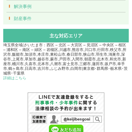
解決事例
財産事件
主な対応エリア
埼玉県全域(さいたま市：西区 – 北区 – 大宮区 – 見沼区 – 中央区 – 桜区
– 浦和区 – 南区 – 緑区 – 岩槻区,川越市,熊谷市,川口市,行田市,秩父市,所
沢市,飯能市,加須市,本庄市,東松山市,春日部市,狭山市,羽生市,鴻巣市,深
谷市,上尾市,草加市,越谷市,蕨市,戸田市,入間市,朝霞市,志木市,和光市,新
座市,桶川市,久喜市,北本市,八潮市,富士見市,三郷市,蓮田市,坂戸市,幸手
市,鶴ヶ島市,日高市,吉川市,ふじみ野市,白岡市)東京都･群馬県･栃木県･茨
城県･千葉県
詳細はこちら