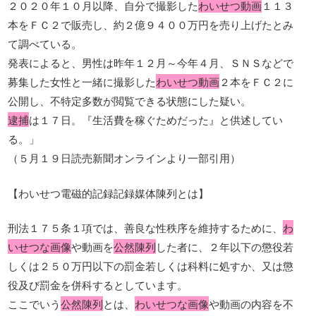
２０２０年１０月以降、自分で撮影した
わいせつ動画
１１３
本をＦＣ２で販売し、約２億９４００万円を売り上げたとみ
て調べている。
発表によると、男性は昨年１２月～今年４月、ＳＮＳなどで
募集した女性と一緒に撮影した
わいせつ動画
２本をＦＣ２に
公開し、不特定多数が閲覧できる状態にした疑い。
逮捕
は１７日。『生活費を稼ぐためだった』と供述してい
る。」
（５月１９日読売新聞オンラインより一部引用）
【わいせつ電磁的記録記録媒体陳列とは】
刑法１７５条１項では、善良な性秩序を維持するために、
わ
いせつな画像
や動画を
公然陳列
した者に、２年以下の懲役若
しくは２５０万円以下の罰金若しくは科料に処すか、又は懲
役及び罰金を併科するとしています。
ここでいう
公然陳列
とは、
わいせつな画像
や動画の内容を不