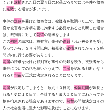
くとも
逮捕
された日の翌々日のお昼ごろまでには事件を検察
に
送致
する場合が多いです。
事件の
送致
を受けた検察官は、被疑者を取調べた上で、検察
官が被害者の身柄を更に拘束する必要があると判断した場合
は、裁判官に対して
勾留
の請求をします。
この
勾留
の請求は、検察官が事件の
送致
された被疑者を受け
取ってから、２４時間以内、被疑者が
逮捕
されてから７２時
間以内に行う必要があります。
勾留
の請求を受けた裁判官が事件の記録を読み、被疑者から
事件についての話を聴いたうえで、
勾留
を認める判断がなさ
れると
勾留
が正式に決定されることになります。
勾留
が決定してしまうと、原則１０日間、
勾留期間
が延長さ
れると更に１０日間、合計すると最大２０日間にわたって身
柄を拘束される場合がありますので、
勾留
の開始決定はその
人の社会生活に重大な影響を及ぼすことになります。