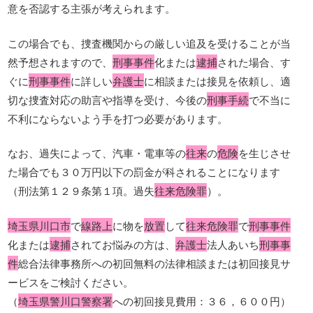
意を否認する主張が考えられます。
この場合でも、捜査機関からの厳しい追及を受けることが当
然予想されますので、
刑事事件
化または
逮捕
された場合、す
ぐに
刑事事件
に詳しい
弁護士
に相談または接見を依頼し、適
切な捜査対応の助言や指導を受け、今後の
刑事手続
で不当に
不利にならないよう手を打つ必要があります。
なお、過失によって、汽車・電車等の
往来
の
危険
を生じさせ
た場合でも３０万円以下の罰金が科されることになります
（刑法第１２９条第１項。過失
往来危険罪
）。
埼玉県川口市
で
線路上
に物を
放置
して
往来危険罪
で
刑事事件
化または
逮捕
されてお悩みの方は、
弁護士
法人あいち
刑事事
件
総合法律事務所への初回無料の法律相談または初回接見サ
ービスをご検討ください。
（
埼玉県警川口警察署
への初回接見費用：３６，６００円）