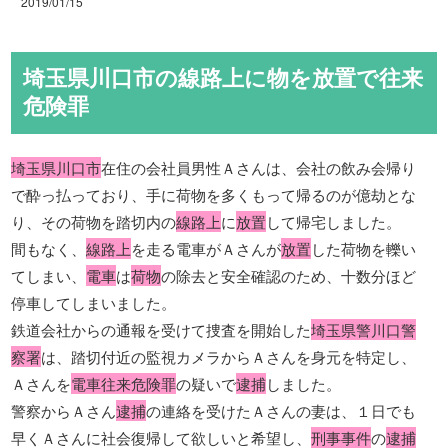
2019/01/15
埼玉県川口市の線路上に物を放置で往来
危険罪
埼玉県川口市
在住の会社員男性Ａさんは、会社の飲み会帰り
で酔っ払っており、手に荷物を多くもって帰るのが億劫とな
り、その荷物を踏切内の
線路上
に
放置
して帰宅しました。
間もなく、
線路上
を走る電車がＡさんが
放置
した荷物を轢い
てしまい、
電車
は
荷物
の除去と安全確認のため、十数分ほど
停車してしまいました。
鉄道会社からの通報を受けて捜査を開始した
埼玉県警川口警
察署
は、踏切付近の監視カメラからＡさんを身元を特定し、
Ａさんを
電車往来危険罪
の疑いで
逮捕
しました。
警察からＡさん
逮捕
の連絡を受けたＡさんの妻は、１日でも
早くＡさんに社会復帰して欲しいと希望し、
刑事事件
の
逮捕