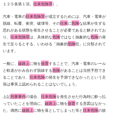
１２５条第１項。
往来危険罪
）。
汽車・電車の
往来危険罪
が成立するためには、汽車・電車が
脱線、転覆、衝突、破壊等、その
往来
に
危険
な結果が生ずる
恐れがある状態を発生させることが必要であると解されてお
り、
往来危険罪
は、具体的な
危険
ではなく抽象的な
危険
の発
生で足りるとする、いわゆる「抽象的
危険
犯」に分類されて
います。
一般に、
線路上
に物を
放置
することで、汽車・電車のレール
と軌道がかみ合わず脱線する
危険
があることは当然予想でき
ることであり、
往来危険
の発生を予測できなかったという主
張は事実上認められることはないでしょう。
上記
刑事事件
の場合、
往来危険
を発生させた行為時に酔っ払
っていたことを理由に、
線路上
に物を
放置
する意図はなかっ
た、偶然に
線路上
に物を落としてしまった等と
往来危険
の故