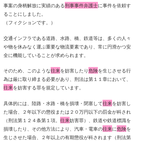
事案の身柄解放に実績のある
刑事事件弁護士
に事件を依頼す
ることにしました。
（フィクションです。）
交通インフラである道路、水路、橋、鉄道等は、多くの人々
や物を休みなく運ぶ重要な物流要素であり、常に円滑かつ安
全に機能していることが求められます。
そのため、このような
往来
を妨害したり
危険
を生じさせる行
為は厳に取り締まる必要があり、刑法は第１１章において、
往来
を妨害する罪を規定しています。
具体的には、陸路・水路・橋を損壊・閉塞して
往来
を妨害し
た場合、２年以下の懲役または２０万円以下の罰金が科され
（刑法第１２４条第１項。
往来
妨害罪）、鉄道や鉄道標識を
損壊したり、その他方法により、汽車・電車の
往来
に
危険
を
生じさせた場合、２年以上の有期懲役が科されます（刑法第