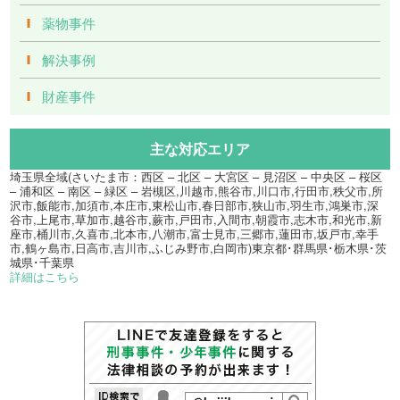
薬物事件
解決事例
財産事件
主な対応エリア
埼玉県全域(さいたま市：西区 – 北区 – 大宮区 – 見沼区 – 中央区 – 桜区
– 浦和区 – 南区 – 緑区 – 岩槻区,川越市,熊谷市,川口市,行田市,秩父市,所
沢市,飯能市,加須市,本庄市,東松山市,春日部市,狭山市,羽生市,鴻巣市,深
谷市,上尾市,草加市,越谷市,蕨市,戸田市,入間市,朝霞市,志木市,和光市,新
座市,桶川市,久喜市,北本市,八潮市,富士見市,三郷市,蓮田市,坂戸市,幸手
市,鶴ヶ島市,日高市,吉川市,ふじみ野市,白岡市)東京都･群馬県･栃木県･茨
城県･千葉県
詳細はこちら