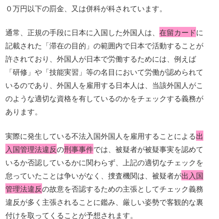
０万円以下の罰金、又は併科が科されています。
通常、正規の手段に日本に入国した外国人は、
在留カード
に
記載された「滞在の目的」の範囲内で日本で活動することが
許されており、外国人が日本で労働するためには、例えば
「研修」や「技能実習」等の名目において労働が認められて
いるのであり、外国人を雇用する日本人は、当該外国人がこ
のような適切な資格を有しているのかをチェックする義務が
あります。
実際に発生している不法入国外国人を雇用することによる
出
入国管理法違反
の
刑事事件
では、被疑者が被疑事実を認めて
いるか否認しているかに関わらず、上記の適切なチェックを
怠っていたことは争いがなく、捜査機関は、被疑者が
出入国
管理法違反
の故意を否認するための主張としてチェック義務
違反が多く主張されることに鑑み、厳しい姿勢で客観的な裏
付けを取ってくることが予想されます。