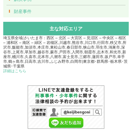
財産事件
主な対応エリア
埼玉県全域(さいたま市：西区 – 北区 – 大宮区 – 見沼区 – 中央区 – 桜区
– 浦和区 – 南区 – 緑区 – 岩槻区,川越市,熊谷市,川口市,行田市,秩父市,所
沢市,飯能市,加須市,本庄市,東松山市,春日部市,狭山市,羽生市,鴻巣市,深
谷市,上尾市,草加市,越谷市,蕨市,戸田市,入間市,朝霞市,志木市,和光市,新
座市,桶川市,久喜市,北本市,八潮市,富士見市,三郷市,蓮田市,坂戸市,幸手
市,鶴ヶ島市,日高市,吉川市,ふじみ野市,白岡市)東京都･群馬県･栃木県･茨
城県･千葉県
詳細はこちら