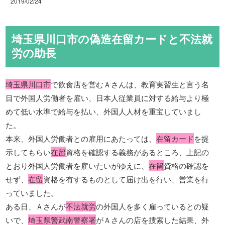
2019/02/24
埼玉県川口市の偽造在留カードと不法就
労の助長
埼玉県川口市
で飲食店を営むＡさんは、教育実習生と言う名
目で外国人労働者を雇い、日本人従業員に対する給与より極
めて低い水準で給与を払い、外国人人材を重宝していまし
た。
本来、外国人労働者との雇用にあたっては、
在留カード
を提
示してもらい
在留
資格を確認する義務があるところ、上記の
とおり外国人労働者を雇いたいがゆえに、
在留
資格の確認を
せず、
在留
資格を有するものとして届け出を行い、営業を行
っていました。
ある日、Ａさんが
不法就労
の外国人を多く雇っているとの疑
いで、
埼玉県警武南警察署
がＡさんの店を捜索した結果、外