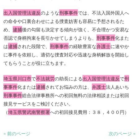
出入国管理法違反
のような
刑事事件
では、不法入国外国人へ
の命令や口裏合わせによる捜査妨害も容易に予想されるた
め、
逮捕
後の勾留も決定する傾向が強く、不合理かつ安易な
否認で身柄拘束を長引かせてしまうよりも、
刑事事件
化また
は
逮捕
された段階で、
刑事事件
の経験豊富な
弁護士
に速やか
に事件を依頼し、適切な捜査対応や迅速な身柄解放を開始し
てもらうことが役に立ちます。
埼玉県川口市
で
不法就労
の助長による
出入国管理法違反
で
刑
事事件
化または
逮捕
されてお悩みの方は、
弁護士
法人あいち
刑事事件
総合法律事務所への初回無料の法律相談または初回
接見サービスをご検討ください。
（
埼玉県警武南警察署
への初回接見費用：３８，４００円）
« 前のページ
次のページ »