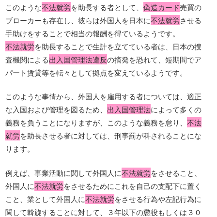
このような
不法就労
を助長する者として、
偽造カード
売買の
ブローカーも存在し、彼らは外国人を日本に
不法就労
させる
手助けをすることで相当の報酬を得ているようです。
不法就労
を助長することで生計を立てている者は、日本の捜
査機関による
出入国管理法違反
の摘発を恐れて、短期間でア
パート賃貸等を転々として拠点を変えているようです。
このような事情から、外国人を雇用する者については、適正
な入国および管理を図るため、
出入国管理法
によって多くの
義務を負うことになりますが、このような義務を怠り、
不法
就労
を助長させる者に対しては、刑事罰が科されることにな
ります。
例えば、事業活動に関して外国人に
不法就労
をさせること、
外国人に
不法就労
をさせるためにこれを自己の支配下に置く
こと、業として外国人に
不法就労
をさせる行為や左記行為に
関して斡旋することに対して、３年以下の懲役もしくは３０