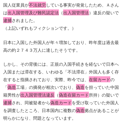
国人従業員が
不法就労
している事実が発覚したため、Ａさん
は
出入国管理及び難民認定法
（
出入国管理法
）違反の疑いで
逮捕
されました。
（上記いずれもフィクションです。）
日本に入国した外国人が年々増加しており、昨年度は過去最
高の約２７４３万人に達したそうです。
しかし、その背後には、正規の入国手続きを経ないで日本へ
入国または滞在する、いわゆる「不法滞在」外国人も多く存
在すると指摘されており、実際、昨今では、
在留カード
の
「
偽造
工場」の摘発が相次いでおり、
偽造
を担っていた中国
籍男性が
出入国管理法違反
（
偽造在留カード
所持）の疑いで
逮捕
され、同被疑者から
偽造カード
を受け取っていた外国人
を調査したところ、日本国内に複数の
偽造
拠点があることが
明らかになり、問題となっています。