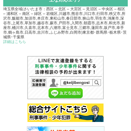
埼玉県全域(さいたま市：西区 – 北区 – 大宮区 – 見沼区 – 中央区 – 桜区
– 浦和区 – 南区 – 緑区 – 岩槻区,川越市,熊谷市,川口市,行田市,秩父市,所
沢市,飯能市,加須市,本庄市,東松山市,春日部市,狭山市,羽生市,鴻巣市,深
谷市,上尾市,草加市,越谷市,蕨市,戸田市,入間市,朝霞市,志木市,和光市,新
座市,桶川市,久喜市,北本市,八潮市,富士見市,三郷市,蓮田市,坂戸市,幸手
市,鶴ヶ島市,日高市,吉川市,ふじみ野市,白岡市)東京都･群馬県･栃木県･茨
城県･千葉県
詳細はこちら