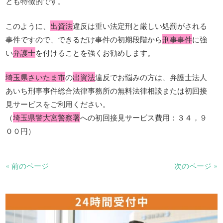
とも特徴的です。
このように、
出資法
違反は重い法定刑と厳しい処罰がされる
事件ですので、できるだけ事件の初期段階から
刑事事件
に強
い
弁護士
を付けることを強くお勧めします。
埼玉県さいたま市
の
出資法
違反でお悩みの方は、弁護士法人
あいち刑事事件総合法律事務所の無料法律相談または初回接
見サービスをご利用ください。
（
埼玉県警大宮警察署
への初回接見サービス費用：３４，９
００円）
« 前のページ
次のページ »