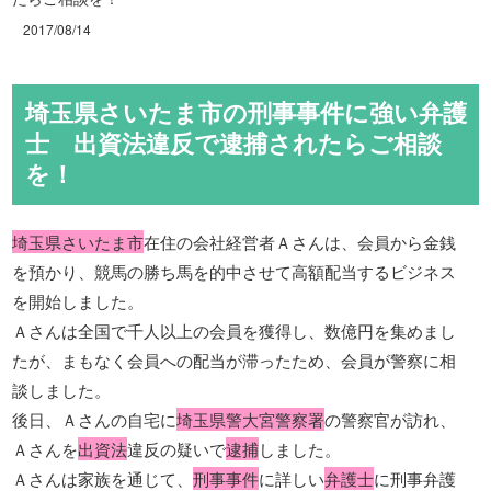
2017/08/14
埼玉県さいたま市の刑事事件に強い弁護
士 出資法違反で逮捕されたらご相談
を！
埼玉県さいたま市
在住の会社経営者Ａさんは、会員から金銭
を預かり、競馬の勝ち馬を的中させて高額配当するビジネス
を開始しました。
Ａさんは全国で千人以上の会員を獲得し、数億円を集めまし
たが、まもなく会員への配当が滞ったため、会員が警察に相
談しました。
後日、Ａさんの自宅に
埼玉県警大宮警察署
の警察官が訪れ、
Ａさんを
出資法
違反の疑いで
逮捕
しました。
Ａさんは家族を通じて、
刑事事件
に詳しい
弁護士
に刑事弁護