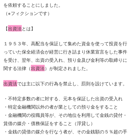
を依頼することにしました。
（※フィクションです）
【
出資法
とは】
１９５３年、高配当を保証して集めた資金を使って投資を行
っていた保全経済会が経営に行き詰まり休業宣言をした事件
を受け、翌年、出資の受入れ、預り金及び金利等の取締りに
関する法律（
出資法
）が制定されました。
出資法
では主に以下の行為を禁止し、罰則を設けています。
・不特定多数の者に対する、元本を保証した出資の受入れ
・特定金融機関以外の者が業としての預り金をすること
・金融機関の役職員等が、その地位を利用して金銭の貸付・
賃借の媒介・債務保証をすること（浮貸し）
・金銭の貸借の媒介を行なう者が、その金銭額の５％超の手