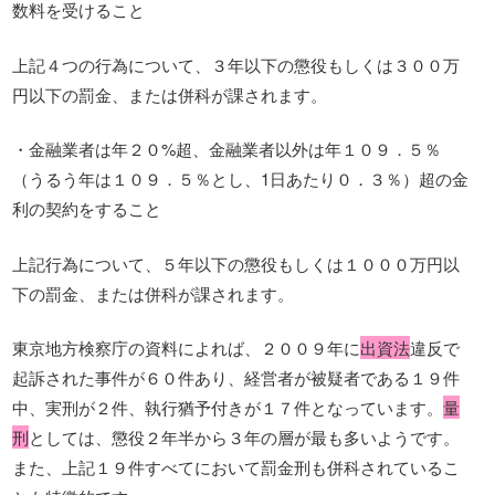
数料を受けること
上記４つの行為について、３年以下の懲役もしくは３００万
円以下の罰金、または併科が課されます。
・金融業者は年２０%超、金融業者以外は年１０９．５％
（うるう年は１０９．５％とし、1日あたり０．３％）超の金
利の契約をすること
上記行為について、５年以下の懲役もしくは１０００万円以
下の罰金、または併科が課されます。
東京地方検察庁の資料によれば、２００９年に
出資法
違反で
起訴された事件が６０件あり、経営者が被疑者である１９件
中、実刑が２件、執行猶予付きが１７件となっています。
量
刑
としては、懲役２年半から３年の層が最も多いようです。
また、上記１９件すべてにおいて罰金刑も併科されているこ