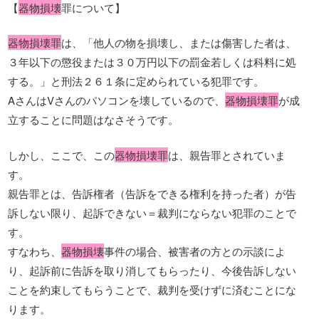
【
器物損壊
罪について】
器物損壊罪
は、「他人の物を損壊し、または傷害した者は、
３年以下の懲役または３０万円以下の罰金若しくは科料に処
する。」と刑法２６１条に定められている犯罪です。
AさんはVさんのパソコンを壊しているので、
器物損壊罪
が成
立することに問題はなさそうです。
しかし、ここで、この
器物損壊罪
は、親告罪とされていま
す。
親告罪とは、告訴権者（告訴をできる権利を持った者）が告
訴しない限り、起訴できない＝裁判にならない犯罪のことで
す。
すなわち、
器物損壊
事件の場合、被害者の方との示談によ
り、起訴前に告訴を取り消してもらったり、今後告訴しない
ことを約束してもらうことで、裁判を受けずに済むことにな
ります。