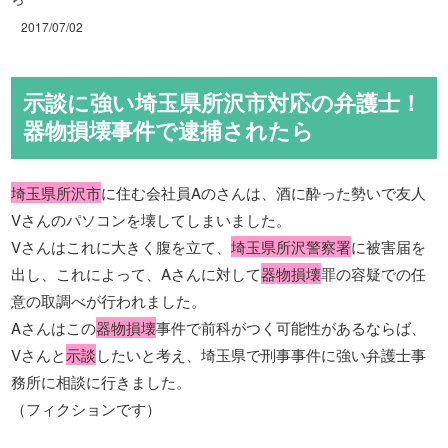
2017/07/02
示談に強い埼玉県所沢市対応の弁護士！
器物損壊事件で逮捕されたら
埼玉県所沢市
に住む会社員Aのさんは、酒に酔った勢いで友人
Vさんのパソコンを壊してしまいました。
Vさんはこれに大きく腹を立て、
埼玉県所沢警察署
に被害届を
出し、これによって、Aさんに対して
器物損壊
罪の容疑での任
意の取調べが行われました。
Aさんはこの
器物損壊
事件で前科がつく可能性があるならば、
Vさんと
示談
したいと考え、埼玉県で刑事事件に強い弁護士事
務所に相談に行きました。
（フィクションです）