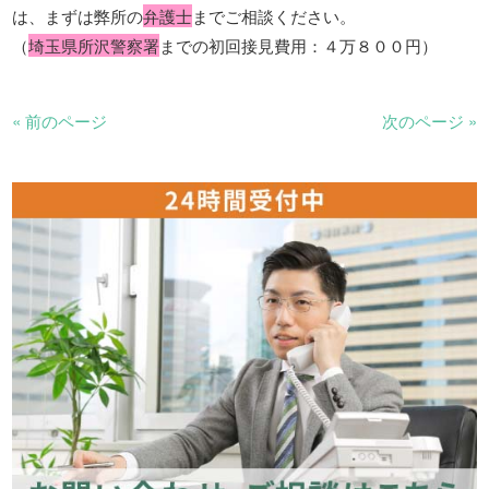
は、まずは弊所の
弁護士
までご相談ください。
（
埼玉県所沢警察署
までの初回接見費用：４万８００円）
« 前のページ
次のページ »