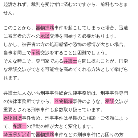
起訴されず、裁判を受けずに済むのですから、前科もつきま
せん。
このことから、
器物損壊
事件を起こしてしまった場合、迅速
に被害者の方への
示談
交渉を開始する必要があります。
しかし、被害者の方の処罰感情や恐怖の感情が大きい場合、
当事者同士で
示談
交渉をすることは困難でしょう。
そんな時こそ、専門家である
弁護士
を間に挟むことが、円滑
な示談交渉ができる可能性を高めてくれる方法として挙げら
れます。
弁護士法人あいち刑事事件総合法律事務所は、刑事事件専門
の法律事務所ですから、
器物損壊
事件のような、
示談
交渉が
重要とされる刑事事件も多数取り扱っています。
器物損壊
事件含め、刑事事件は早期のご相談・ご依頼によっ
て、
弁護士
の活動の幅が大きく変化します。
埼玉県所沢市
で
器物損壊
事件などの刑事事件にお困りの方