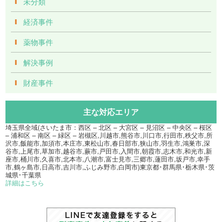
未分類
経済事件
薬物事件
解決事例
財産事件
主な対応エリア
埼玉県全域(さいたま市：西区 – 北区 – 大宮区 – 見沼区 – 中央区 – 桜区
– 浦和区 – 南区 – 緑区 – 岩槻区,川越市,熊谷市,川口市,行田市,秩父市,所
沢市,飯能市,加須市,本庄市,東松山市,春日部市,狭山市,羽生市,鴻巣市,深
谷市,上尾市,草加市,越谷市,蕨市,戸田市,入間市,朝霞市,志木市,和光市,新
座市,桶川市,久喜市,北本市,八潮市,富士見市,三郷市,蓮田市,坂戸市,幸手
市,鶴ヶ島市,日高市,吉川市,ふじみ野市,白岡市)東京都･群馬県･栃木県･茨
城県･千葉県
詳細はこちら