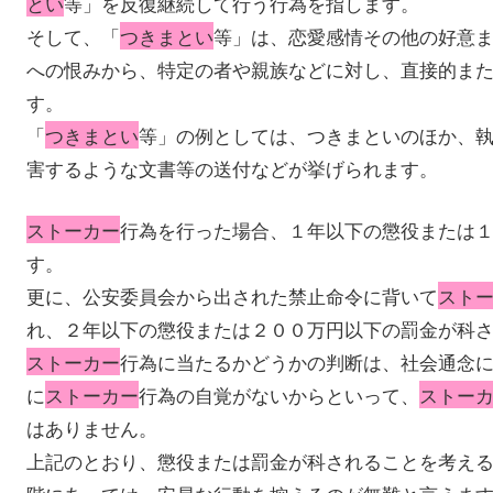
とい
等」を反復継続して行う行為を指します。
そして、「
つきまとい
等」は、恋愛感情その他の好意
への恨みから、特定の者や親族などに対し、直接的ま
す。
「
つきまとい
等」の例としては、つきまといのほか、
害するような文書等の送付などが挙げられます。
ストーカー
行為を行った場合、１年以下の懲役または
す。
更に、公安委員会から出された禁止命令に背いて
スト
れ、２年以下の懲役または２００万円以下の罰金が科
ストーカー
行為に当たるかどうかの判断は、社会通念
に
ストーカー
行為の自覚がないからといって、
ストー
はありません。
上記のとおり、懲役または罰金が科されることを考え