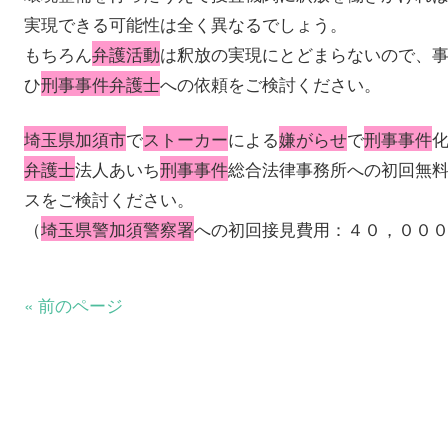
実現できる可能性は全く異なるでしょう。
もちろん
弁護活動
は釈放の実現にとどまらないので、
ひ
刑事事件弁護士
への依頼をご検討ください。
埼玉県加須市
で
ストーカー
による
嫌がらせ
で
刑事事件
弁護士
法人あいち
刑事事件
総合法律事務所への初回無
スをご検討ください。
（
埼玉県警加須警察署
への初回接見費用：４０，００
« 前のページ