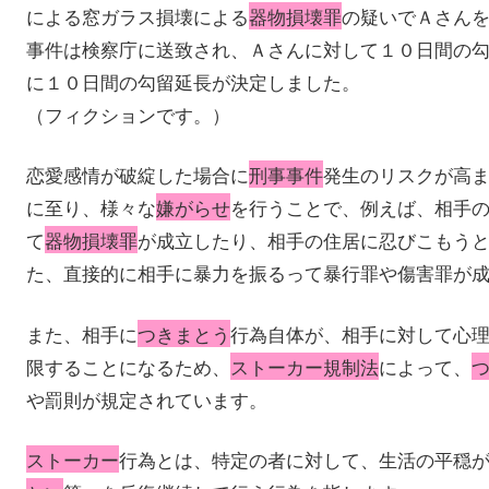
による窓ガラス損壊による
器物損壊罪
の疑いでＡさん
事件は検察庁に送致され、Ａさんに対して１０日間の
に１０日間の勾留延長が決定しました。
（フィクションです。）
恋愛感情が破綻した場合に
刑事事件
発生のリスクが高
に至り、様々な
嫌がらせ
を行うことで、例えば、相手
て
器物損壊罪
が成立したり、相手の住居に忍びこもう
た、直接的に相手に暴力を振るって暴行罪や傷害罪が
また、相手に
つきまとう
行為自体が、相手に対して心
限することになるため、
ストーカー規制法
によって、
や罰則が規定されています。
ストーカー
行為とは、特定の者に対して、生活の平穏