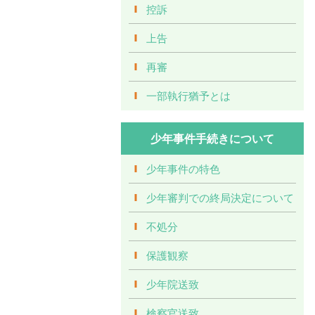
控訴
上告
再審
一部執行猶予とは
少年事件手続きについて
少年事件の特色
少年審判での終局決定について
不処分
保護観察
少年院送致
検察官送致