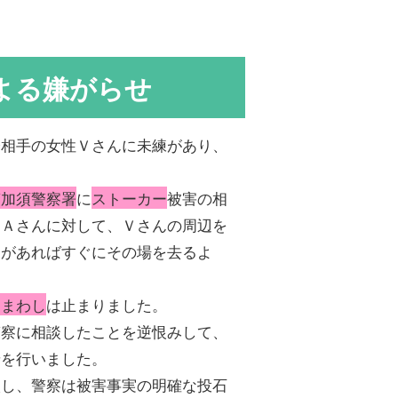
よる嫌がらせ
際相手の女性Ｖさんに未練があり、
警加須警察署
に
ストーカー
被害の相
、Ａさんに対して、Ｖさんの周辺を
とがあればすぐにその場を去るよ
けまわし
は止まりました。
警察に相談したことを逆恨みして、
せを行いました。
談し、警察は被害事実の明確な投石