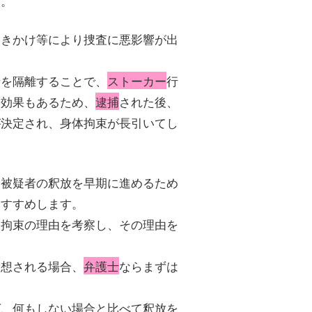
す。
働きかけ等により捜査に悪影響が出
者を隔離することで、
ストーカー
行
る効果もあるため、
逮捕
された後、
が決定され、身体拘束が長引いてし
、被疑者の釈放を早期に進めるため
おすすめします。
柄拘束の理由を考察し、その理由を
。
予想される場合、
弁護士
ならまずは
。
ば、何もしない場合と比べて釈放を