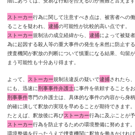
階にあっては、安易な行動を控えるのが無難と言えま
ストーカー
行為に関して注意すべき点は、被害者への
ることを疑われ、
逮捕
の可能性が比較的高い点です。
ストーカー
規制法の成立経緯から、
逮捕
によって被疑
為に起因する殺人等の重大事件の発生を未然に防止す
捜査機関が釈放の判断について慎重になる結果、勾留
まう可能性も十分あり得ます。
よって、
ストーカー
規制法違反の疑いで
逮捕
されたら
にも、迅速に
刑事事件弁護士
に事件を依頼することを
刑事事件
専門の弁護士は、具体的な事件の内容から身
的確に潰して釈放の実現を早めることが期待できます
たとえば、釈放後に再び
ストーカー
行為に及ぶことが
ストーカー
行為を防止するための環境整備に努めます
環境整備を行ったうえで捜査機関に釈放を働きかけれ