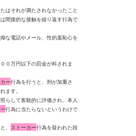
またはそれが満たされなかったこと
たは間接的な接触を繰り返す行為で
執拗な電話やメール、性的羞恥心を
１００万円以下の罰金が科されま
ーカー
行為を行うと、刑が加重さ
されます。
に照らして客観的に評価され、本人
カー
行為に当たらないというわけで
ると、
ストーカー
行為を疑われた段