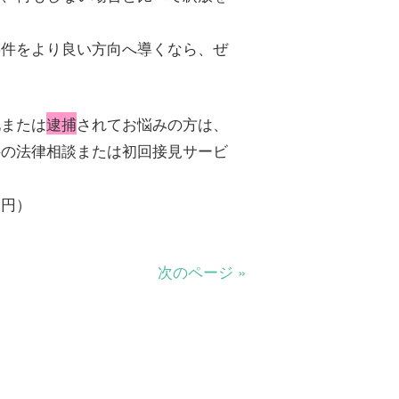
事件をより良い方向へ導くなら、ぜ
化または
逮捕
されてお悩みの方は、
料の法律相談または初回接見サービ
０円）
次のページ »