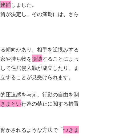
を
逮捕
しました。
勾留が決定し、その満期には、さら
まる傾向があり、相手を逆恨みする
の家や持ち物を
損壊
することによっ
として住居侵入罪が成立したり、ま
成立することが見受けられます。
理的圧迫感を与え、行動の自由を制
つきまとい
行為の禁止に関する措置
が脅かされるような方法で「
つきま