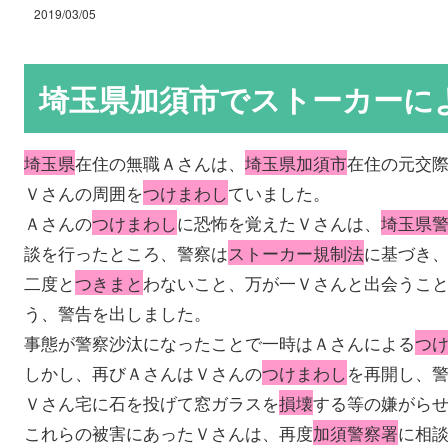
2019/03/05
埼玉県加須市でストーカーに
埼玉県
在住の無職Ａさんは、
埼玉県加須市
在住の元交
Ｖさんの周囲を
つけまわし
ていました。
Ａさんの
つけまわし
に恐怖を覚えたＶさんは、
埼玉県
談を行ったところ、警察は
ストーカー規制法
に基づき
二度と
つきまと
わないこと、万が一Ｖさんと出会うこ
う、警告を出しました。
事態が警察沙汰になったことで一時はＡさんによる
つ
しかし、再びＡさんはＶさんの
つけまわし
を再開し、
Ｖさん宅に石を投げて窓ガラスを
損壊
する等の嫌がら
これらの被害にあったＶさんは、再度
加須警察署
に相