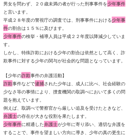
男女を問わず、２０歳未満の者が行った刑事事件を
少年事件
と言います。
平成２８年度の警視庁の調査では、刑事事件における
少年事
件
の割合は１５％に及びます。
少年事件
の検挙・補導人員は平成２２年度以降減少していま
す。
しかし、特殊詐欺における少年の割合は依然として高く、詐
欺事件に対する少年の関与が社会的な問題となっています。
【少年の
詐欺
事件の弁護活動】
詐欺
事件などで
逮捕
された少年は、成人に比べ、社会経験の
少なさ等の事情により、捜査機関の取調べにおいて多くの問
題を抱えています。
例えば、取調べで警察官から厳しい追及を受けたときなど、
弁護士
の存在が大きな役割を果たします。
少年事件
に精通した
弁護士
が少年に寄り添い、適切な弁護を
することで、事件を望ましい方向に導き、少年の真の更生に