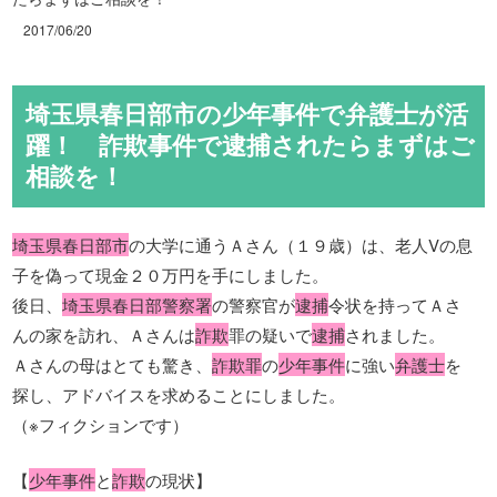
2017/06/20
埼玉県春日部市の少年事件で弁護士が活
躍！ 詐欺事件で逮捕されたらまずはご
相談を！
埼玉県春日部市
の大学に通うＡさん（１９歳）は、老人Vの息
子を偽って現金２０万円を手にしました。
後日、
埼玉県春日部警察署
の警察官が
逮捕
令状を持ってＡさ
んの家を訪れ、Ａさんは
詐欺
罪の疑いで
逮捕
されました。
Ａさんの母はとても驚き、
詐欺罪
の
少年事件
に強い
弁護士
を
探し、アドバイスを求めることにしました。
（※フィクションです）
【
少年事件
と
詐欺
の現状】