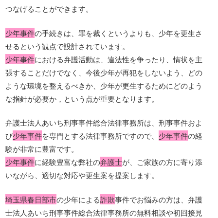
つなげることができます。
少年事件
の手続きは、罪を裁くというよりも、少年を更生さ
せるという観点で設計されています。
少年事件
における弁護活動は、違法性を争ったり、情状を主
張することだけでなく、今後少年が再犯をしないよう、どの
ような環境を整えるべきか、少年が更生するためにどのよう
な指針が必要か，という点が重要となります。
弁護士法人あいち刑事事件総合法律事務所は、刑事事件およ
び
少年事件
を専門とする法律事務所ですので、
少年事件
の経
験が非常に豊富です。
少年事件
に経験豊富な弊社の
弁護士
が、ご家族の方に寄り添
いながら、適切な対応や更生案を提案します。
埼玉県春日部市
の少年による
詐欺
事件でお悩みの方は、弁護
士法人あいち刑事事件総合法律事務所の無料相談や初回接見