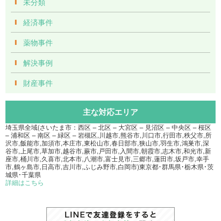
未分類
経済事件
薬物事件
解決事例
財産事件
主な対応エリア
埼玉県全域(さいたま市：西区 – 北区 – 大宮区 – 見沼区 – 中央区 – 桜区
– 浦和区 – 南区 – 緑区 – 岩槻区,川越市,熊谷市,川口市,行田市,秩父市,所
沢市,飯能市,加須市,本庄市,東松山市,春日部市,狭山市,羽生市,鴻巣市,深
谷市,上尾市,草加市,越谷市,蕨市,戸田市,入間市,朝霞市,志木市,和光市,新
座市,桶川市,久喜市,北本市,八潮市,富士見市,三郷市,蓮田市,坂戸市,幸手
市,鶴ヶ島市,日高市,吉川市,ふじみ野市,白岡市)東京都･群馬県･栃木県･茨
城県･千葉県
詳細はこちら