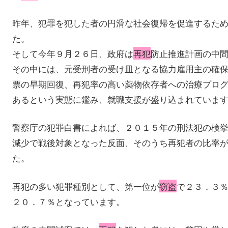
昨年、犯罪を犯した者の円滑な社会復帰を促進するた
た。
そして今年９月２６日、政府は
再犯
防止推進計画の中
その中には、元受刑者の受け皿となる協力雇用主の確
票の早期回復、再犯率の高い薬物依存者への治療プロ
あるという実態に鑑み、就職支援が盛り込まれていま
警察庁の犯罪白書によれば、２０１５年の刑法犯の検
減少で戦後対象となった反面、そのうち再犯者の比率
た。
再犯の多い犯罪種別として、第一位が
窃盗
で２３．３
２０．７％となっています。