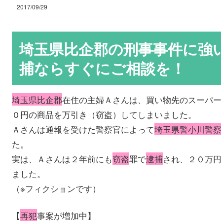
2017/09/29
埼玉県比企郡の刑事事件に強
捕ならすぐにご相談を！
埼玉県比企郡
在住の主婦Ａさんは、買い物先のスーパ
０円の商品を万引き（窃盗）してしまいました。
Ａさんは通報を受けた警察官によって
埼玉県警小川警
た。
実は、Ａさんは２年前にも
窃盗
罪で
逮捕
され、２０万
ました。
（※フィクションです）
【
再犯
事案が増加中】