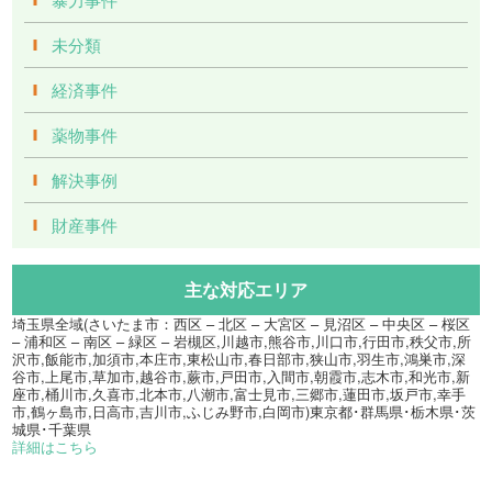
未分類
経済事件
薬物事件
解決事例
財産事件
主な対応エリア
埼玉県全域(さいたま市：西区 – 北区 – 大宮区 – 見沼区 – 中央区 – 桜区
– 浦和区 – 南区 – 緑区 – 岩槻区,川越市,熊谷市,川口市,行田市,秩父市,所
沢市,飯能市,加須市,本庄市,東松山市,春日部市,狭山市,羽生市,鴻巣市,深
谷市,上尾市,草加市,越谷市,蕨市,戸田市,入間市,朝霞市,志木市,和光市,新
座市,桶川市,久喜市,北本市,八潮市,富士見市,三郷市,蓮田市,坂戸市,幸手
市,鶴ヶ島市,日高市,吉川市,ふじみ野市,白岡市)東京都･群馬県･栃木県･茨
城県･千葉県
詳細はこちら