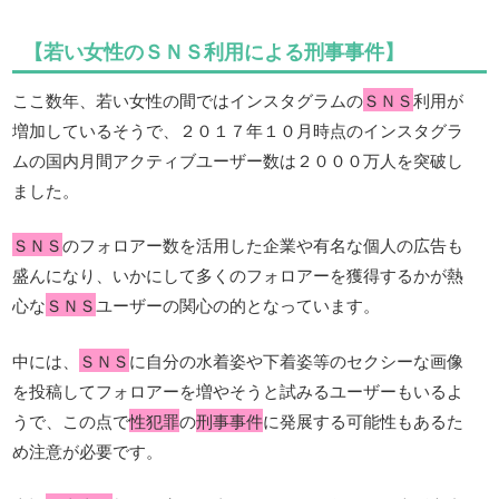
【若い女性のＳＮＳ利用による刑事事件】
ここ数年、若い女性の間ではインスタグラムの
ＳＮＳ
利用が
増加しているそうで、２０１７年１０月時点のインスタグラ
ムの国内月間アクティブユーザー数は２０００万人を突破し
ました。
ＳＮＳ
のフォロアー数を活用した企業や有名な個人の広告も
盛んになり、いかにして多くのフォロアーを獲得するかが熱
心な
ＳＮＳ
ユーザーの関心の的となっています。
中には、
ＳＮＳ
に自分の水着姿や下着姿等のセクシーな画像
を投稿してフォロアーを増やそうと試みるユーザーもいるよ
うで、この点で
性犯罪
の
刑事事件
に発展する可能性もあるた
め注意が必要です。