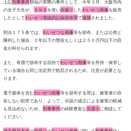
上記
刑事事件
類似の実際の事件として、今年３月、大阪市内
の女子大生が、
ＳＮＳ
を使い
自撮り
した
わいせつ画像
を販売
したとして
わいせつ電磁的記録頒布罪
で
逮捕
されました。
刑法１７５条では、
わいせつな画像
等を頒布、または公然と
陳列した場合、２年以下の懲役もしくは２５０万円以下の罰
金が科せられます。
また、有償で頒布する目的で
わいせつ画像
等を所持・保管し
ている場合も同じ法定刑で処罰されるため、注意が必要とな
ります。
電子媒体を含む
わいせつ画像
等を頒布する罪は、被害者の存
在しない犯罪であり、よって、示談の成立による被害の軽減
も見込めないため、
刑事事件
の経験豊富な
弁護士
に相談して
ください。
埼玉県北本市
で
自撮り
の
わいせつ画像
に関して
刑事事件
化し