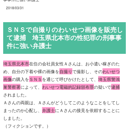
2018/03/31
ＳＮＳで自撮りのわいせつ画像を販売し
て逮捕 埼玉県北本市の性犯罪の刑事事
件に強い弁護士
埼玉県北本市
在住の会社員女性Ａさんは、お小遣い稼ぎのた
め、自分の下着や裸の画像を
自撮り
で撮影し、その
わいせつ
画像
の購入を
ＳＮＳ
を通じて呼びかけたとして、
埼玉県警鴻
巣警察署
によって、
わいせつ電磁的記録頒布罪
の疑いで
逮捕
されました。
Ａさんの両親は、Ａさんがどうしてこのようなことをしてし
まったのか心配し、
弁護士
にＡさんの接見を依頼することに
しました。
（フィクションです。）