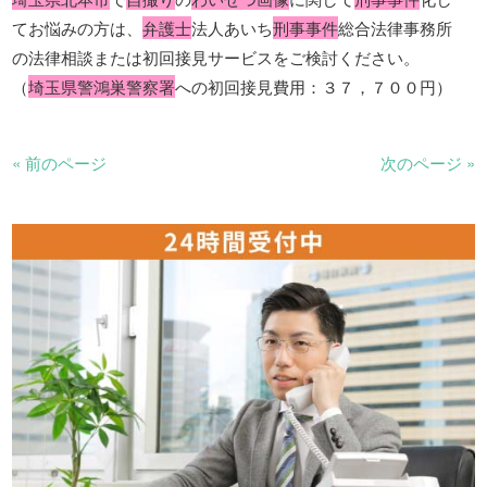
てお悩みの方は、
弁護士
法人あいち
刑事事件
総合法律事務所
の法律相談または初回接見サービスをご検討ください。
（
埼玉県警鴻巣警察署
への初回接見費用：３７，７００円）
« 前のページ
次のページ »