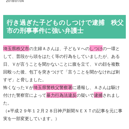
2018/01/04
行き過ぎた子どものしつけで逮捕 秩父
市の刑事事件に強い弁護士
埼玉県秩父市
の主婦Ａさんは、子どもＶへの
しつけ
の一環と
して、普段から頭をはたく等の行為をしていましたが、ある
日、Ｖが言うことを聞かないことに腹を立て、Ｖの顔を複数
回殴った後、包丁を突きつけて「言うことを聞かなければ刺
すぞ」と脅しました。
怖くなったＶが
埼玉県警秩父警察署
に通報し、Ａさんは駆け
付けた警察官によって
暴力行為法違反
の疑いで
逮捕
されまし
た。
（※平成２９年１２月２８日神戸新聞ＮＥＸＴの記事を元に事
実を一部変更しています。）