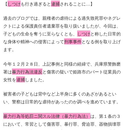
【
しつけ
も行き過ぎると
逮捕
されることに…】
過去のブログでは、親権者の虐待による過失致死罪やネグレ
クトによる保護責任者遺棄罪を取り扱いましたが、今回は、
子どもの生命を奪うに至らなくとも、
しつけ
と称した日常的
な身体や精神への侵害によって
刑事事件
となる例を取り上げ
ます。
今年１２月２８日、上記事例と同様の経緯で、兵庫県警飾磨
署は
暴力行為法違反
と傷害の疑いで姫路市のパート従業員の
女性を
逮捕
しました。
被害者の子どもは背中など上半身に多くのあざがあるとい
い、警察は日常的な虐待があったのか調べを進めています。
暴力行為等処罰ニ関スル法律（暴力行為法）
は、第１条の３
において、常習として傷害罪、暴行罪、脅迫罪、器物損壊罪