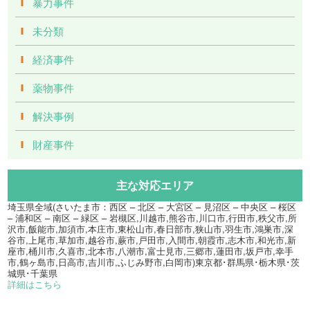
暴力事件
未分類
経済事件
薬物事件
解決事例
財産事件
主な対応エリア
埼玉県全域(さいたま市：西区 – 北区 – 大宮区 – 見沼区 – 中央区 – 桜区
– 浦和区 – 南区 – 緑区 – 岩槻区,川越市,熊谷市,川口市,行田市,秩父市,所
沢市,飯能市,加須市,本庄市,東松山市,春日部市,狭山市,羽生市,鴻巣市,深
谷市,上尾市,草加市,越谷市,蕨市,戸田市,入間市,朝霞市,志木市,和光市,新
座市,桶川市,久喜市,北本市,八潮市,富士見市,三郷市,蓮田市,坂戸市,幸手
市,鶴ヶ島市,日高市,吉川市,ふじみ野市,白岡市)東京都･群馬県･栃木県･茨
城県･千葉県
詳細はこちら