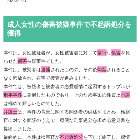
2021/09/23
成人女性の傷害被疑事件で不起訴処分を
獲得
本件は、女性被疑者が、女性被害者に対して
暴行
し
傷害
を負
わせた
傷害
被疑事件でした。
本件は、被疑者は
逮捕
されたものの、その後
勾留
されること
なく釈放され、在宅で捜査が進みました。
本件では、被疑者と被害者の恋愛感情に起因するトラブルが
刑事事件
に発展したものであり、そのため事案の性質上
示談
は極めて難しいものでした。
弁護士
は、事件の背景に関する関係者の供述をまとめ、検察
官に対する面談のうえで、穏便な刑事処分を求める意見書を
提出しました。
最終的に、本件は検察官が
不起訴処分
を下して終了し、感情