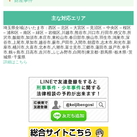
主な対応エリア
埼玉県全域(さいたま市：西区 – 北区 – 大宮区 – 見沼区 – 中央区 – 桜区
– 浦和区 – 南区 – 緑区 – 岩槻区,川越市,熊谷市,川口市,行田市,秩父市,所
沢市,飯能市,加須市,本庄市,東松山市,春日部市,狭山市,羽生市,鴻巣市,深
谷市,上尾市,草加市,越谷市,蕨市,戸田市,入間市,朝霞市,志木市,和光市,新
座市,桶川市,久喜市,北本市,八潮市,富士見市,三郷市,蓮田市,坂戸市,幸手
市,鶴ヶ島市,日高市,吉川市,ふじみ野市,白岡市)東京都･群馬県･栃木県･茨
城県･千葉県
詳細はこちら