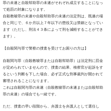
罪の未遂と自殺幇助罪の未遂がそれぞれ成立することになっ
て処罰の対象になります。
自殺教唆罪の未遂や自殺幇助罪の未遂の法定刑は、既遂の場
合と同じで、６か月以上７年以下の懲役又は禁錮となってい
ます（ただし、刑法４３条によって刑を減軽することができ
ます）。
【自殺関与罪で警察の捜査を受けてお困りの方は】
自殺関与罪（自殺教唆罪または自殺幇助罪）は法定刑に罰金
が定められていませんので、捜査の結果、検察官が起訴をす
るという判断を下した場合、必ず正式な刑事裁判が開かれて
審理されることになります。
これは自殺関与罪の未遂（自殺教唆罪の未遂または自殺幇助
罪の未遂）の場合でも一緒です。
ただ、捜査の早い段階から、弁護士を弁護人として選任し