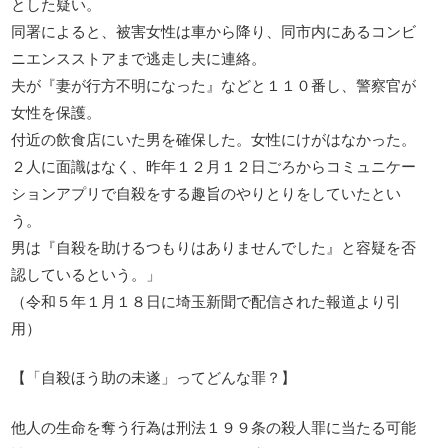
とした疑い。
同署によると、被害女性は車から降り、同市内にあるコンビ
ニエンスストアまで逃走し夫に連絡。
夫が『妻が行方不明になった』などと１１０番し、警察官が
女性を保護。
付近の飲食店にいた男を確保した。女性にけがはなかった。
２人に面識はなく、昨年１２月１２日ごろからコミュニケー
ションアプリで自殺をする趣旨のやりとりをしていたとい
う。
男は『自殺を助けるつもりはありませんでした』と容疑を否
認しているという。」
（令和５年１月１８日に埼玉新聞で配信された報道より引
用）
【「自殺ほう助の未遂」ってどんな罪？】
他人の生命を奪う行為は刑法１９９条の殺人罪に当たる可能