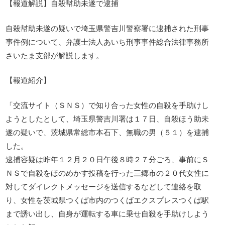
【報道解説】自殺幇助未遂で逮捕
自殺幇助未遂の疑いで埼玉県警吉川警察署に逮捕された刑事
事件例について、弁護士法人あいち刑事事件総合法律事務所
さいたま支部が解説します。
【報道紹介】
「交流サイト（ＳＮＳ）で知り合った女性の自殺を手助けし
ようとしたとして、埼玉県警吉川署は１７日、自殺ほう助未
遂の疑いで、茨城県常総市本石下、無職の男（５１）を逮捕
した。
逮捕容疑は昨年１２月２０日午後８時２７分ごろ、事前にＳ
ＮＳで自殺をほのめかす投稿を行った三郷市の２０代女性に
対してダイレクトメッセージを送信するなどして連絡を取
り、女性を茨城県つくば市内のつくばエクスプレスつくば駅
まで誘い出し、自身が運転する車に乗せ自殺を手助けしよう