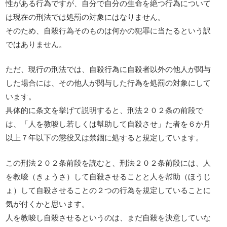
性がある行為ですが、自分で自分の生命を絶つ行為について
は現在の刑法では処罰の対象にはなりません。
そのため、自殺行為そのものは何かの犯罪に当たるという訳
ではありません。
ただ、現行の刑法では、自殺行為に自殺者以外の他人が関与
した場合には、その他人が関与した行為を処罰の対象にして
います。
具体的に条文を挙げて説明すると、刑法２０２条の前段で
は、「人を教唆し若しくは幇助して自殺させ」た者を６か月
以上７年以下の懲役又は禁錮に処すると規定しています。
この刑法２０２条前段を読むと、刑法２０２条前段には、人
を教唆（きょうさ）して自殺させることと人を幇助（ほうじ
ょ）して自殺させることの２つの行為を規定していることに
気が付くかと思います。
人を教唆し自殺させるというのは、まだ自殺を決意していな