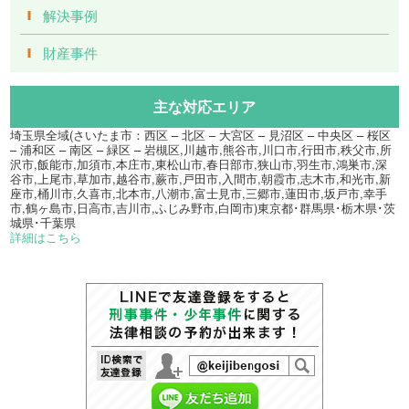
解決事例
財産事件
主な対応エリア
埼玉県全域(さいたま市：西区 – 北区 – 大宮区 – 見沼区 – 中央区 – 桜区
– 浦和区 – 南区 – 緑区 – 岩槻区,川越市,熊谷市,川口市,行田市,秩父市,所
沢市,飯能市,加須市,本庄市,東松山市,春日部市,狭山市,羽生市,鴻巣市,深
谷市,上尾市,草加市,越谷市,蕨市,戸田市,入間市,朝霞市,志木市,和光市,新
座市,桶川市,久喜市,北本市,八潮市,富士見市,三郷市,蓮田市,坂戸市,幸手
市,鶴ヶ島市,日高市,吉川市,ふじみ野市,白岡市)東京都･群馬県･栃木県･茨
城県･千葉県
詳細はこちら