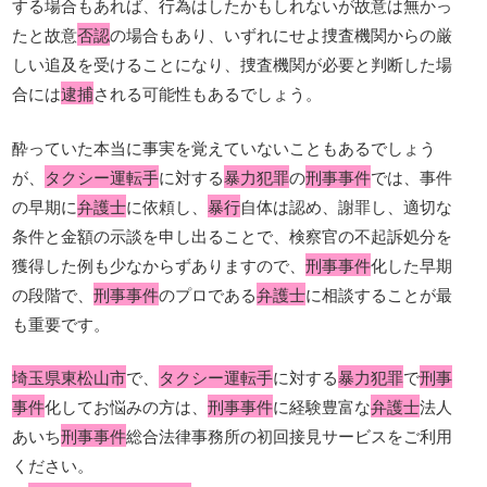
する場合もあれば、行為はしたかもしれないが故意は無かっ
たと故意
否認
の場合もあり、いずれにせよ捜査機関からの厳
しい追及を受けることになり、捜査機関が必要と判断した場
合には
逮捕
される可能性もあるでしょう。
酔っていた本当に事実を覚えていないこともあるでしょう
が、
タクシー運転手
に対する
暴力犯罪
の
刑事事件
では、事件
の早期に
弁護士
に依頼し、
暴行
自体は認め、謝罪し、適切な
条件と金額の示談を申し出ることで、検察官の不起訴処分を
獲得した例も少なからずありますので、
刑事事件
化した早期
の段階で、
刑事事件
のプロである
弁護士
に相談することが最
も重要です。
埼玉県東松山市
で、
タクシー運転手
に対する
暴力犯罪
で
刑事
事件
化してお悩みの方は、
刑事事件
に経験豊富な
弁護士
法人
あいち
刑事事件
総合法律事務所の初回接見サービスをご利用
ください。