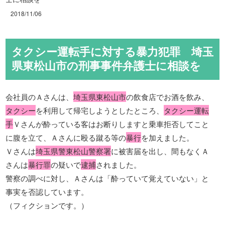
2018/11/06
タクシー運転手に対する暴力犯罪 埼玉
県東松山市の刑事事件弁護士に相談を
会社員のＡさんは、
埼玉県東松山市
の飲食店でお酒を飲み、
タクシー
を利用して帰宅しようとしたところ、
タクシー運転
手
Ｖさんが酔っている客はお断りしますと乗車拒否してこと
に腹を立て、Ａさんに殴る蹴る等の
暴行
を加えました。
Ｖさんは
埼玉県警東松山警察署
に被害届を出し、間もなくＡ
さんは
暴行罪
の疑いで
逮捕
されました。
警察の調べに対し、Ａさんは「酔っていて覚えていない」と
事実を否認しています。
（フィクションです。）