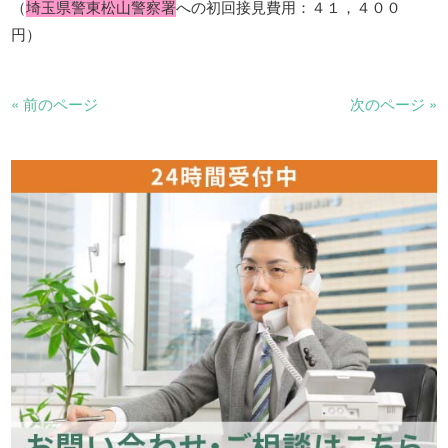
（
埼玉県警東松山警察署
への初回接見費用：４１，４００
円）
« 前のページ
次のページ »