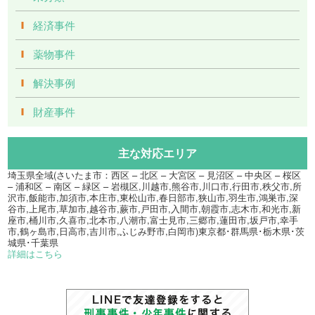
経済事件
薬物事件
解決事例
財産事件
主な対応エリア
埼玉県全域(さいたま市：西区 – 北区 – 大宮区 – 見沼区 – 中央区 – 桜区
– 浦和区 – 南区 – 緑区 – 岩槻区,川越市,熊谷市,川口市,行田市,秩父市,所
沢市,飯能市,加須市,本庄市,東松山市,春日部市,狭山市,羽生市,鴻巣市,深
谷市,上尾市,草加市,越谷市,蕨市,戸田市,入間市,朝霞市,志木市,和光市,新
座市,桶川市,久喜市,北本市,八潮市,富士見市,三郷市,蓮田市,坂戸市,幸手
市,鶴ヶ島市,日高市,吉川市,ふじみ野市,白岡市)東京都･群馬県･栃木県･茨
城県･千葉県
詳細はこちら