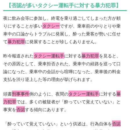
【否認が多いタクシー運転手に対する暴力犯罪】
夜に飲み会等に参加し、終電を乗り過ごしてしまった方が頼
りにすることが多い
タクシー
ですが、乗車前のやりとりや乗
車中の口論からトラブルに発展し、酔った乗客が勢いに任せ
て
暴力犯罪
に発展することが珍しくありません。
昨今報道された
タクシー運転手
に対する
暴力犯罪
を見ると、
その原因として、乗車拒否された、乗車中の経路を巡って口
論になった、乗車中の会話から喧嘩になった、乗車後の料金
支払を渋り逆上した等の理由が挙げられます。
頭書
刑事事件
例のように、夜間の
タクシー運転手
に対する
暴
力犯罪
では、多くの被疑者が「酔っていて覚えていない」と
事実を
否認
する傾向にあります。
「酔っていて覚えていない」という供述は、行為自体を
否認