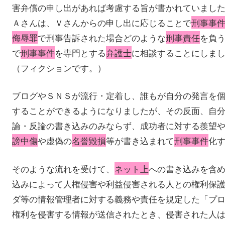
害弁償の申し出があれば考慮する旨が書かれていまし
Ａさんは、Ｖさんからの申し出に応じることで
刑事事
侮辱罪
で刑事告訴された場合どのような
刑事責任
を負
で
刑事事件
を専門とする
弁護士
に相談することにしま
（フィクションです。）
ブログやＳＮＳが流行・定着し、誰もが自分の発言を
することができるようになりましたが、その反面、自
論・反論の書き込みのみならず、成功者に対する羨望
謗中傷
や虚偽の
名誉毀損
等が書き込まれて
刑事事件
化
そのような流れを受けて、
ネット上
への書き込みを含
込みによって人権侵害や利益侵害される人との権利保
ダ等の情報管理者に対する義務や責任を規定した「プ
権利を侵害する情報が送信されたとき、侵害された人