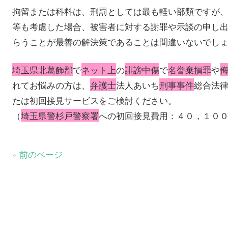
拘留または科料は、刑罰としては最も軽い部類ですが
等も考慮した場合、被害者に対する謝罪や示談の申し
らうことが最善の解決策であることは間違いないでし
埼玉県北葛飾郡
で
ネット上
の
誹謗中傷
で
名誉棄損罪
や
れてお悩みの方は、
弁護士
法人あいち
刑事事件
総合法
たは初回接見サービスをご検討ください。
（
埼玉県警杉戸警察署
への初回接見費用：４０，１０
« 前のページ