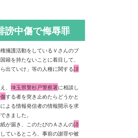
誹謗中傷で侮辱罪
人権擁護活動をしているＶさんのブ
本国籍を持たないことに着目して、
から出ていけ」等の人種に関する
誹
覚え、
埼玉県警杉戸警察署
に相談し
中傷
する者を突き止めたらどうかと
定による情報発信者の情報開示を求
ができました。
手紙が届き、このたびのＡさんの
誹
討しているところ、事前の謝罪や被