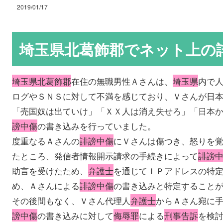
2019/01/17
埼玉県北葛飾郡でネット上の
埼玉県北葛飾郡
在住の無職男性Ａさんは、
埼玉県
内で
ログやＳＮＳに対して不満を感じており、Ｖさんが日
「売国奴は出ていけ」「ＸＸ人は消え失せろ」「日本
謗中傷
の書き込みを行っていました。
度重なるＡさんの
誹謗中傷
にＶさんは傷つき、怒りを
たところ、発信者情報開示請求の手続きによって
誹謗
助言を受けたため、
弁護士
を通じてＩＰアドレスの特
め、Ａさんによる
誹謗中傷
の書き込みと特定すること
その後間もなく、Ｖさん代理人
弁護士
からＡさん宛に
謗中傷
の書き込みに対して
侮辱罪
による
刑事告訴
を検