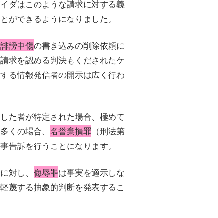
バイダはこのような請求に対する義
ことができるようになりました。
は
誹謗中傷
の書き込みの削除依頼に
償請求を認める判決もくだされたケ
対する情報発信者の開示は広く行わ
をした者が特定された場合、極めて
、多くの場合、
名誉棄損罪
（刑法第
刑事告訴を行うことになります。
のに対し、
侮辱罪
は事実を適示しな
を軽蔑する抽象的判断を発表するこ