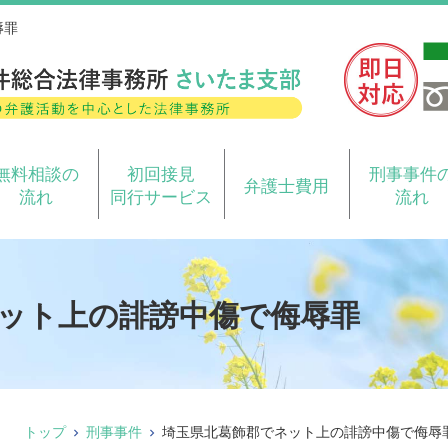
辱罪
無料相談の
初回接見
刑事事件
弁護士費用
流れ
同行サービス
流れ
ット上の誹謗中傷で侮辱罪
トップ
刑事事件
埼玉県北葛飾郡でネット上の誹謗中傷で侮辱