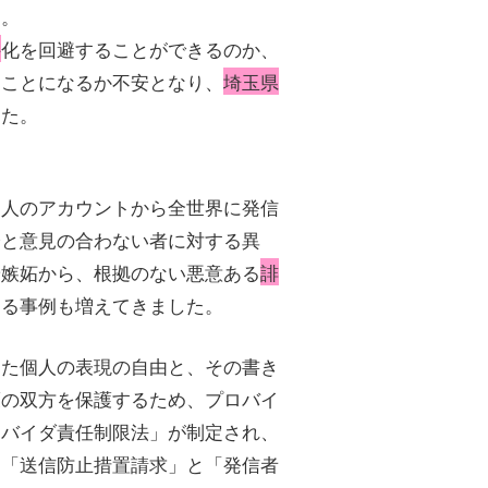
た。
件
化を回避することができるのか、
うことになるか不安となり、
埼玉県
した。
個人のアカウントから全世界に発信
分と意見の合わない者に対する異
や嫉妬から、根拠のない悪意ある
誹
する事例も増えてきました。
めた個人の表現の自由と、その書き
護の双方を保護するため、プロバイ
ロバイダ責任制限法」が制定され、
は「送信防止措置請求」と「発信者