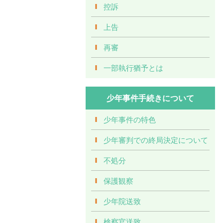
控訴
上告
再審
一部執行猶予とは
少年事件手続きについて
少年事件の特色
少年審判での終局決定について
不処分
保護観察
少年院送致
検察官送致