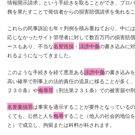
情報開示請求」という手続きを取ることができ、プロ
務を果たすことで発信者からの損害賠償請求を免れる
これらの民事訴訟も年々判例を積み重ねており、中に
応じなかったサイト管理者に対して数百万円の損害賠
ースもあり、不当な
名誉毀損
・
誹謗中傷
の書き込みに
れるようになってきました。
このような手続きを経て悪意ある
誹謗中傷
の書き込み
高い確率で刑事上の法的責任の追及に移ることが多く
２３０条）や
侮辱罪
（刑法第２３１条）での被害届や
名誉棄損罪
は事実を適示することが要件となっている
くても、公然と人を
侮辱
すること（他人の社会的地位
と）で成立し、拘留または科料が科されます。