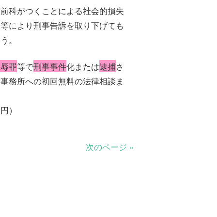
、前科がつくことによる社会的損失
出等により刑事告訴を取り下げても
ょう。
侮辱罪
等で
刑事事件
化または
逮捕
さ
律事務所への初回無料の法律相談ま
０円）
次のページ »