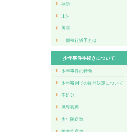
控訴
上告
再審
一部執行猶予とは
少年事件手続きについて
少年事件の特色
少年審判での終局決定について
不処分
保護観察
少年院送致
検察官送致