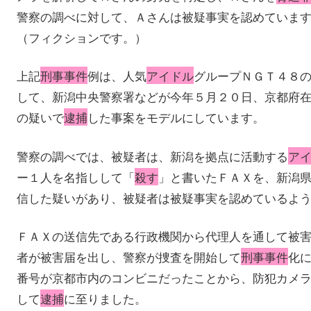
警察の調べに対して、Ａさんは被疑事実を認めていま
（フィクションです。）
上記
刑事事件
例は、人気
アイドル
グループＮＧＴ４８
して、新潟中央警察署などが今年５月２０日、京都府
の疑いで
逮捕
した事案をモデルにしています。
警察の調べでは、被疑者は、新潟を拠点に活動する
ア
ー１人を名指しして「
殺す
」と書いたＦＡＸを、新潟
信した疑いがあり、被疑者は被疑事実を認めているよ
ＦＡＸの送信先である行政機関から代理人を通して被
者が被害届を出し、警察が捜査を開始して
刑事事件
化
番号が京都市内のコンビニだったことから、防犯カメ
して
逮捕
に至りました。