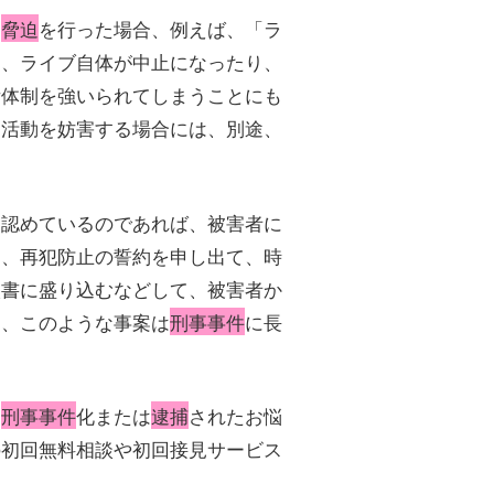
て
脅迫
を行った場合、例えば、「ラ
は、ライブ自体が中止になったり、
備体制を強いられてしまうことにも
的活動を妨害する場合には、別途、
を認めているのであれば、被害者に
と、再犯防止の誓約を申し出て、時
談書に盛り込むなどして、被害者か
り、このような事案は
刑事事件
に長
て
刑事事件
化または
逮捕
されたお悩
の初回無料相談や初回接見サービス