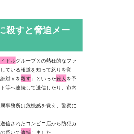
に殺すと脅迫メー
アイドル
グループＸの熱狂的なファ
際している報道を知って怒りを覚
。絶対Ｖを
殺す
」といった
殺人
を予
ント等へ連続して送信したり、市内
所属事務所は危機感を覚え、警察に
が送信されたコンビニ店から防犯カ
罪
の疑いで
逮捕
しました。