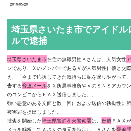
2019/05/20
埼玉県さいたま市でアイドル
ルで逮捕
埼玉県さいたま市
在住の無職男性Ａさんは、人気女性
ンであり、ＸのメンバーであるＶが人気男性俳優と交
え、「今まで応援してきた気持ちに泥を塗りやがって
告する
脅迫メール
をＸ所属事務所やＶのＳＮＳアカウ
のコンビニからＦＡＸ送信しました。。
強い悪意のある文面と数十回におよぶ送信の執拗性に
被害届を提出しました。
捜査を開始した
埼玉県警浦和東警察署
は、
脅迫
ＦＡＸ
メラを解析してＡさんの身元を特定し、Ａさんを
脅迫