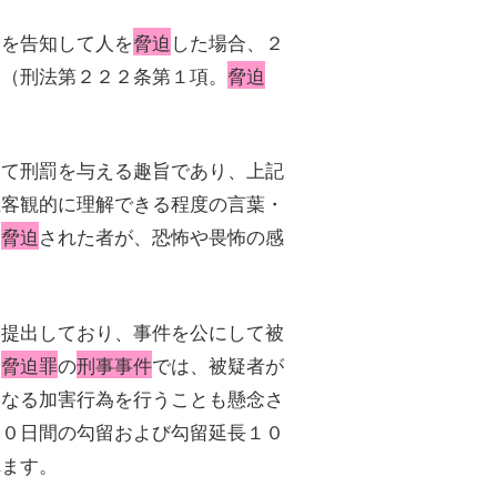
旨を告知して人を
脅迫
した場合、２
す（刑法第２２２条第１項。
脅迫
して刑罰を与える趣旨であり、上記
上客観的に理解できる程度の言葉・
に
脅迫
された者が、恐怖や畏怖の感
を提出しており、事件を公にして被
、
脅迫罪
の
刑事事件
では、被疑者が
らなる加害行為を行うことも懸念さ
１０日間の勾留および勾留延長１０
れます。