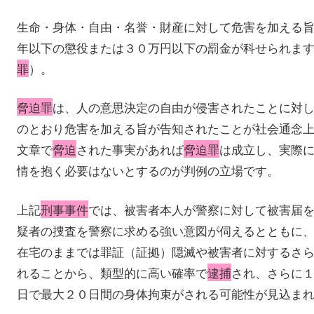
生命・身体・自由・名誉・財産に対して危害を加える
年以下の懲役または３０万円以下の罰金が科せられま
罪
）。
脅迫罪
は、人の意思決定の自由が侵害されたことに対
のとおり危害を加える旨が告知されたことが社会通念
文章で
脅迫
された事実があれば
脅迫罪
は成立し、実際
情を抱く必要はないとするのが判例の立場です。
上記
刑事事件
では、被害者本人が警察に対して被害届
疑者の捜査を警察に求める強い意図が伺えるとともに
在宅のままでは罪証（証拠）隠滅や被害者に対するさ
れることから、類型的に高い確率で
逮捕
され、さらに
日で最大２０日間の身体拘束がされる可能性が見込ま