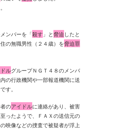
す。
のメンバーを「
殺す
」と
脅迫
したと
在住の無職男性（２４歳）を
脅迫罪
イドル
グループＮＧＴ４８のメンバ
県内の行政機関や一部報道機関に送
うです。
害者の
アイドル
に連絡があり、被害
に至ったようで、ＦＡＸの送信元の
ラの映像などの捜査で被疑者が浮上