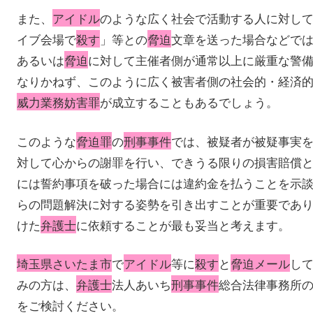
また、
アイドル
のような広く社会で活動する人に対し
イブ会場で
殺す
」等との
脅迫
文章を送った場合などで
あるいは
脅迫
に対して主催者側が通常以上に厳重な警
なりかねず、このように広く被害者側の社会的・経済
威力業務妨害罪
が成立することもあるでしょう。
このような
脅迫罪
の
刑事事件
では、被疑者が被疑事実
対して心からの謝罪を行い、できうる限りの損害賠償
には誓約事項を破った場合には違約金を払うことを示
らの問題解決に対する姿勢を引き出すことが重要であ
けた
弁護士
に依頼することが最も妥当と考えます。
埼玉県さいたま市
で
アイドル
等に
殺す
と
脅迫メール
し
みの方は、
弁護士
法人あいち
刑事事件
総合法律事務所
をご検討ください。