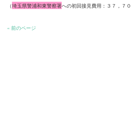
（
埼玉県警浦和東警察署
への初回接見費用：３７，７
« 前のページ