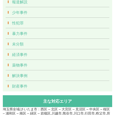
報道解説
少年事件
性犯罪
暴力事件
未分類
経済事件
薬物事件
解決事例
財産事件
主な対応エリア
埼玉県全域(さいたま市：西区 – 北区 – 大宮区 – 見沼区 – 中央区 – 桜区
– 浦和区 – 南区 – 緑区 – 岩槻区,川越市,熊谷市,川口市,行田市,秩父市,所