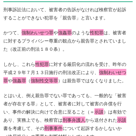
刑事訴訟法において、被害者の告訴がなければ検察官が起訴
することができない犯罪を「親告罪」と言います。
かつて、
強制わいせつ罪
や
強姦罪
のような
性犯罪
は、被害者
に対するプライバシー尊重の観点から親告罪とされていまし
た（改正前の刑法１８０条）。
しかし、これら
性犯罪
に対する厳罰化の流れを受け、昨年の
平成２９年７月１３日施行の刑法改正により、
強制わいせつ
罪
や
強姦罪
（
強制性交等罪
）は親告罪ではなくなりました。
とはいえ、例え親告罪でない罪であっても、一般的な「被害
者が存在する罪」として、被害者に対して被害の弁償を行
い、事件の解決に向けて合意に至ること（＝
示談
）は有効で
あり、実務上でも、検察官は
刑事弁護人
から送付された
示談
書を考慮して、その
刑事事件
について起訴するかしないか