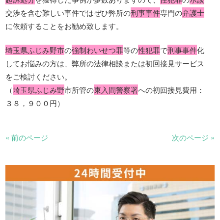
交渉を含む難しい事件ではぜひ弊所の
刑事事件
専門の
弁護士
に依頼することをお勧め致します。
埼玉県ふじみ野市
の
強制わいせつ罪
等の
性犯罪
で
刑事事件
化
してお悩みの方は、弊所の法律相談または初回接見サービス
をご検討ください。
（
埼玉県ふじみ野
市所管の
東入間警察署
への初回接見費用：
３８，９００円）
« 前のページ
次のページ »