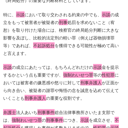
（終局処分）の重要な判断材料としています。
特に、
示談
において取り交わされる約束の中でも、
示談
の成
立をもって被害者が被疑者の
刑事
処罰を求めないこと（宥
恕）を取り付けた場合には、検察官の終局処分判断に大きな
影響を及ぼし、比較的法定刑の軽い罪（例えば器物損壊罪
等）であれば、
不起訴処分
を獲得できる可能性が極めて高い
と言えます。
示談
の成立にあたっては、もちろんどれだけの
示談
金を提示
するかという点も重要ですが、
強制わいせつ罪
等の
性犯罪
に
おいては被害者の嫌悪感や怒りに対して
刑事弁護人
が正面か
ら向き合い、被疑者の謝罪や悔悟の念を誠意を込めて伝えて
いくことも
刑事弁護人
の重要な役割です。
弁護士
法人あいち
刑事事件
総合法律事務所さいたま支部で
は、
強制わいせつ罪
の
刑事事件
につき、
示談
を成立させ、
不
起訴処分
を獲得した事例が多数ありますので、
性犯罪
の
示談