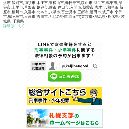
沢市,飯能市,加須市,本庄市,東松山市,春日部市,狭山市,羽生市,鴻巣市,深
谷市,上尾市,草加市,越谷市,蕨市,戸田市,入間市,朝霞市,志木市,和光市,新
座市,桶川市,久喜市,北本市,八潮市,富士見市,三郷市,蓮田市,坂戸市,幸手
市,鶴ヶ島市,日高市,吉川市,ふじみ野市,白岡市)東京都･群馬県･栃木県･茨
城県･千葉県
詳細はこちら