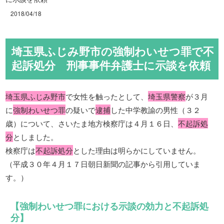
2018/04/18
埼玉県ふじみ野市の強制わいせつ罪で不
起訴処分 刑事事件弁護士に示談を依頼
埼玉県ふじみ野市
で女性を触ったとして、
埼玉県警察
が３月
に
強制わいせつ罪
の疑いで
逮捕
した中学教諭の男性（３２
歳）について、さいたま地方検察庁は４月１６日、
不起訴処
分
としました。
検察庁は
不起訴処分
とした理由は明らかにしていません。
（平成３０年４月１７日朝日新聞の記事から引用していま
す。）
【強制わいせつ罪における示談の効力と不起訴処
分】