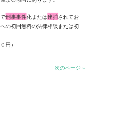
罪
で
刑事事件
化または
逮捕
されてお
所への初回無料の法律相談または初
００円）
次のページ »