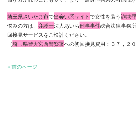
埼玉県さいたま市
で
出会い系サイト
で女性を装う
詐欺
悩みの方は、
弁護士
法人あいち
刑事事件
総合法律事務
回接見サービスをご検討ください。
（
埼玉県警大宮西警察署
への初回接見費用：３７，２
« 前のページ