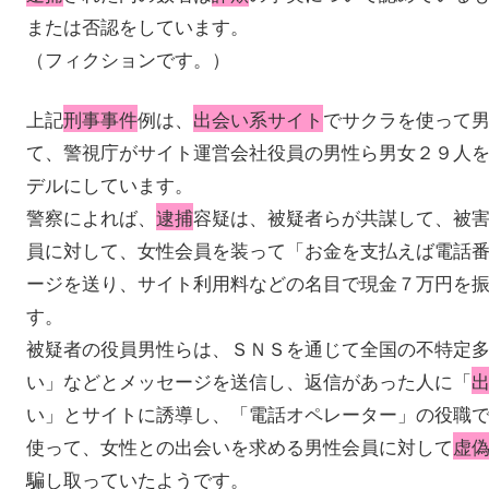
または否認をしています。
（フィクションです。）
上記
刑事事件
例は、
出会い系サイト
でサクラを使って
て、警視庁がサイト運営会社役員の男性ら男女２９人
デルにしています。
警察によれば、
逮捕
容疑は、被疑者らが共謀して、被
員に対して、女性会員を装って「お金を支払えば電話
ージを送り、サイト利用料などの名目で現金７万円を
す。
被疑者の役員男性らは、ＳＮＳを通じて全国の不特定
い」などとメッセージを送信し、返信があった人に「
い」とサイトに誘導し、「電話オペレーター」の役職
使って、女性との出会いを求める男性会員に対して
虚
騙し取っていたようです。