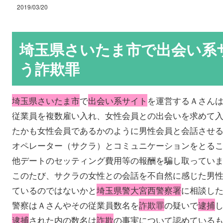
2019/03/20
埼玉県さいたま市で出会い系
う詐欺罪
埼玉県さいたま市
で
出会い系サイト
を運営するＡさん
従業員を複数雇い入れ、女性会員との出会いを求めて
たかも女性会員であるかのように男性会員と会話させ
オペレーター（サクラ）とコミュニケーションをとる
他デートのセッティング費用等の報酬を騙し取ってい
このたび、サクラの女性との会話を不自然に感じた男
ているのではないかと
埼玉県警大宮西警察署
に相談し
警察はＡさんやその従業員数名を
詐欺罪
の疑いで
逮捕
逮捕
された内の数名は
詐欺
の事実について認めている