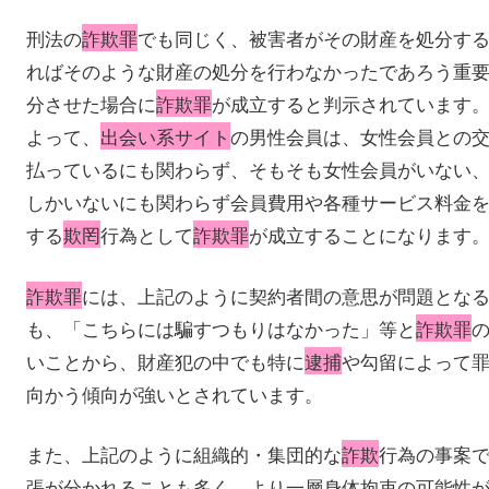
刑法の
詐欺罪
でも同じく、被害者がその財産を処分す
ればそのような財産の処分を行わなかったであろう重
分させた場合に
詐欺罪
が成立すると判示されています
よって、
出会い系サイト
の男性会員は、女性会員との
払っているにも関わらず、そもそも女性会員がいない
しかいないにも関わらず会員費用や各種サービス料金
する
欺罔
行為として
詐欺罪
が成立することになります
詐欺罪
には、上記のように契約者間の意思が問題とな
も、「こちらには騙すつもりはなかった」等と
詐欺罪
いことから、財産犯の中でも特に
逮捕
や勾留によって
向かう傾向が強いとされています。
また、上記のように組織的・集団的な
詐欺
行為の事案
張が分かれることも多く、より一層身体拘束の可能性