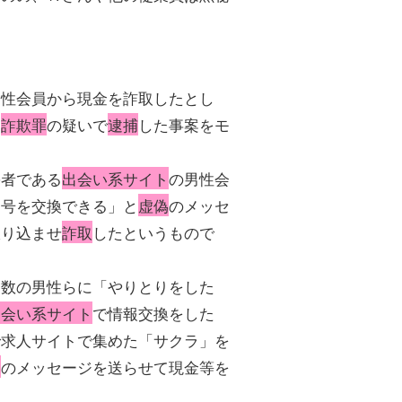
男性会員から現金を詐取したとし
を
詐欺罪
の疑いで
逮捕
した事案をモ
害者である
出会い系サイト
の男性会
番号を交換できる」と
虚偽
のメッセ
振り込ませ
詐取
したというもので
多数の男性らに「やりとりをした
出会い系サイト
で情報交換をした
で求人サイトで集めた「サクラ」を
偽
のメッセージを送らせて現金等を