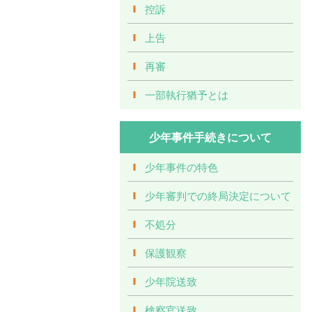
控訴
上告
再審
一部執行猶予とは
少年事件手続きについて
少年事件の特色
少年審判での終局決定について
不処分
保護観察
少年院送致
検察官送致