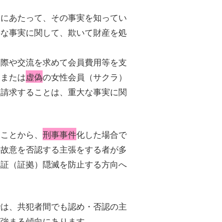
るにあたって、その事実を知ってい
要な事実に関して、欺いて財産を処
。
交際や交流を求めて会員費用等を支
、または
虚偽
の女性会員（サクラ）
を請求することは、重大な事実に関
。
ることから、
刑事事件
化した場合で
の故意を否認する主張をする者が多
罪証（証拠）隠滅を防止する方向へ
では、共犯者間でも認め・否認の主
が強まる傾向にあります。