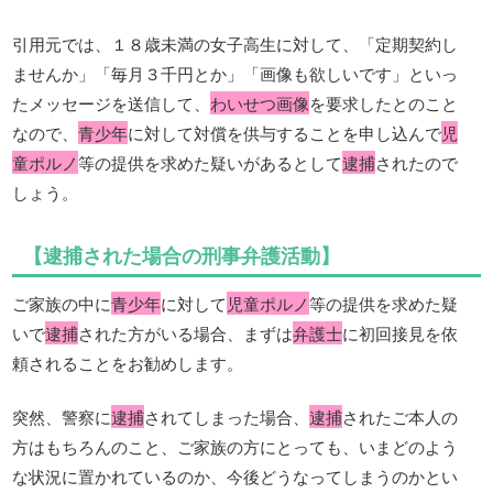
引用元では、１８歳未満の女子高生に対して、「定期契約し
ませんか」「毎月３千円とか」「画像も欲しいです」といっ
たメッセージを送信して、
わいせつ画像
を要求したとのこと
なので、
青少年
に対して対償を供与することを申し込んで
児
童ポルノ
等の提供を求めた疑いがあるとして
逮捕
されたので
しょう。
【逮捕された場合の刑事弁護活動】
ご家族の中に
青少年
に対して
児童ポルノ
等の提供を求めた疑
いで
逮捕
された方がいる場合、まずは
弁護士
に初回接見を依
頼されることをお勧めします。
突然、警察に
逮捕
されてしまった場合、
逮捕
されたご本人の
方はもちろんのこと、ご家族の方にとっても、いまどのよう
な状況に置かれているのか、今後どうなってしまうのかとい