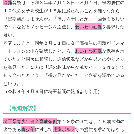
逮捕
容疑は、令和３年年７月１８日～８月１日、県内居住の
１０代の女子高校生が１８歳に満たないことを知りながら、
『定期契約しませんか』『毎月３千円とか』『画像も欲しい
です』などとメッセージを送信し、
わいせつ画像
を要求した
疑い。
同署によると、同年８月１１日に女子高校生の両親が『スマ
ートフォンの中を確認したところ、
わいせつ画像
が保存され
ていた』と同署に相談し、通信状況などから男とのやりとり
を発見した。２人は共通の趣味から交流サイト（ＳＮＳ）で
知り合ったという。『裸が見たかった』と容疑を認めている
という。」
（令和４年４月６日に埼玉新聞の報道より引用）
【報道解説】
埼玉県青少年健全育成条例
第１９条の３では、１８歳未満の
者である
青少年
に対して
児童ポルノ
等の提供を求めてはなら