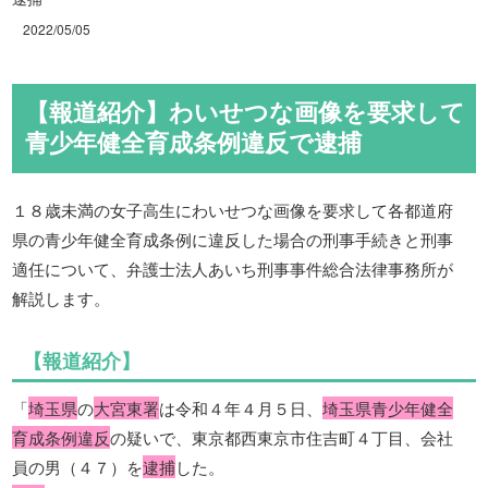
2022/05/05
【報道紹介】わいせつな画像を要求して
青少年健全育成条例違反で逮捕
１８歳未満の女子高生にわいせつな画像を要求して各都道府
県の青少年健全育成条例に違反した場合の刑事手続きと刑事
適任について、弁護士法人あいち刑事事件総合法律事務所が
解説します。
【報道紹介】
「
埼玉県
の
大宮東署
は令和４年４月５日、
埼玉県青少年健全
育成条例違反
の疑いで、東京都西東京市住吉町４丁目、会社
員の男（４７）を
逮捕
した。