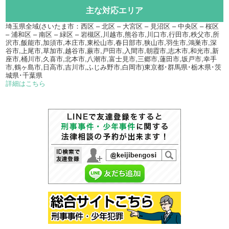
主な対応エリア
埼玉県全域(さいたま市：西区 – 北区 – 大宮区 – 見沼区 – 中央区 – 桜区
– 浦和区 – 南区 – 緑区 – 岩槻区,川越市,熊谷市,川口市,行田市,秩父市,所
沢市,飯能市,加須市,本庄市,東松山市,春日部市,狭山市,羽生市,鴻巣市,深
谷市,上尾市,草加市,越谷市,蕨市,戸田市,入間市,朝霞市,志木市,和光市,新
座市,桶川市,久喜市,北本市,八潮市,富士見市,三郷市,蓮田市,坂戸市,幸手
市,鶴ヶ島市,日高市,吉川市,ふじみ野市,白岡市)東京都･群馬県･栃木県･茨
城県･千葉県
詳細はこちら