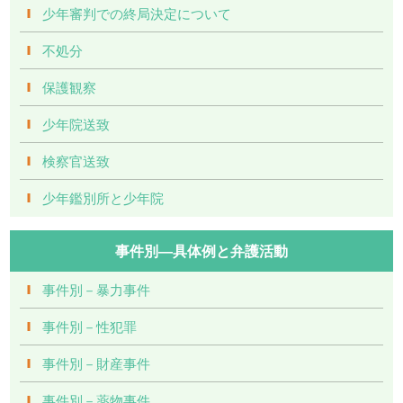
少年審判での終局決定について
不処分
保護観察
少年院送致
検察官送致
少年鑑別所と少年院
事件別―具体例と弁護活動
事件別－暴力事件
事件別－性犯罪
事件別－財産事件
事件別－薬物事件