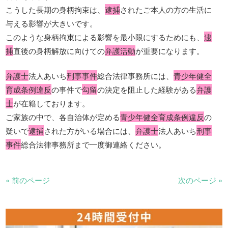
こうした長期の身柄拘束は、
逮捕
されたご本人の方の生活に
与える影響が大きいです。
このような身柄拘束による影響を最小限にするためにも、
逮
捕
直後の身柄解放に向けての
弁護活動
が重要になります。
弁護士
法人あいち
刑事事件
総合法律事務所には、
青少年健全
育成条例違反
の事件で
勾留
の決定を阻止した経験がある
弁護
士
が在籍しております。
ご家族の中で、各自治体が定める
青少年健全育成条例違反
の
疑いで
逮捕
された方がいる場合には、
弁護士
法人あいち
刑事
事件
総合法律事務所まで一度御連絡ください。
« 前のページ
次のページ »