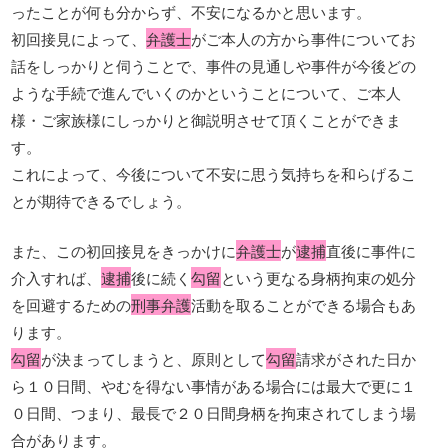
ったことが何も分からず、不安になるかと思います。
初回接見によって、
弁護士
がご本人の方から事件についてお
話をしっかりと伺うことで、事件の見通しや事件が今後どの
ような手続で進んでいくのかということについて、ご本人
様・ご家族様にしっかりと御説明させて頂くことができま
す。
これによって、今後について不安に思う気持ちを和らげるこ
とが期待できるでしょう。
また、この初回接見をきっかけに
弁護士
が
逮捕
直後に事件に
介入すれば、
逮捕
後に続く
勾留
という更なる身柄拘束の処分
を回避するための
刑事弁護
活動を取ることができる場合もあ
ります。
勾留
が決まってしまうと、原則として
勾留
請求がされた日か
ら１０日間、やむを得ない事情がある場合には最大で更に１
０日間、つまり、最長で２０日間身柄を拘束されてしまう場
合があります。