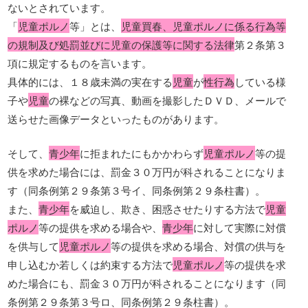
ないとされています。
「
児童ポルノ
等」とは、
児童買春、児童ポルノに係る行為等
の規制及び処罰並びに児童の保護等に関する法律
第２条第３
項に規定するものを言います。
具体的には、１８歳未満の実在する
児童
が
性行為
している様
子や
児童
の裸などの写真、動画を撮影したＤＶＤ、メールで
送らせた画像データといったものがあります。
そして、
青少年
に拒まれたにもかかわらず
児童ポルノ
等の提
供を求めた場合には、罰金３０万円が科されることになりま
す（同条例第２９条第３号イ、同条例第２９条柱書）。
また、
青少年
を威迫し、欺き、困惑させたりする方法で
児童
ポルノ
等の提供を求める場合や、
青少年
に対して実際に対償
を供与して
児童ポルノ
等の提供を求める場合、対償の供与を
申し込むか若しくは約束する方法で
児童ポルノ
等の提供を求
めた場合にも、罰金３０万円が科されることになります（同
条例第２９条第３号ロ、同条例第２９条柱書）。