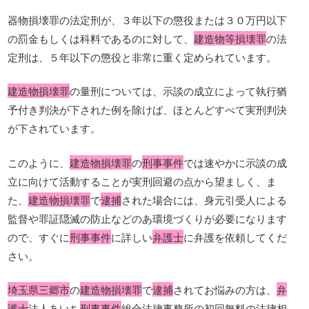
器物損壊罪の法定刑が、３年以下の懲役または３０万円以下
の罰金もしくは科料であるのに対して、
建造物等損壊罪
の法
定刑は、５年以下の懲役と非常に重く定められています。
建造物損壊罪
の量刑については、示談の成立によって執行猶
予付き判決が下された例を除けば、ほとんどすべて実刑判決
が下されています。
このように、
建造物損壊罪
の
刑事事件
では速やかに示談の成
立に向けて活動することが実刑回避の点から望ましく、ま
た、
建造物損壊罪
で
逮捕
された場合には、身元引受人による
監督や罪証隠滅の防止などのあ環境づくりが必要になります
ので、すぐに
刑事事件
に詳しい
弁護士
に弁護を依頼してくだ
さい。
埼玉県三郷市
の
建造物損壊罪
で
逮捕
されてお悩みの方は、
弁
護士
法人あいち
刑事事件
総合法律事務所の初回無料の法律相