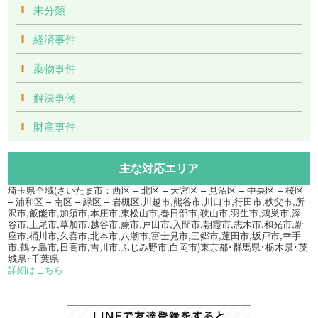
未分類
経済事件
薬物事件
解決事例
財産事件
主な対応エリア
埼玉県全域(さいたま市：西区 – 北区 – 大宮区 – 見沼区 – 中央区 – 桜区
– 浦和区 – 南区 – 緑区 – 岩槻区,川越市,熊谷市,川口市,行田市,秩父市,所
沢市,飯能市,加須市,本庄市,東松山市,春日部市,狭山市,羽生市,鴻巣市,深
谷市,上尾市,草加市,越谷市,蕨市,戸田市,入間市,朝霞市,志木市,和光市,新
座市,桶川市,久喜市,北本市,八潮市,富士見市,三郷市,蓮田市,坂戸市,幸手
市,鶴ヶ島市,日高市,吉川市,ふじみ野市,白岡市)東京都･群馬県･栃木県･茨
城県･千葉県
詳細はこちら