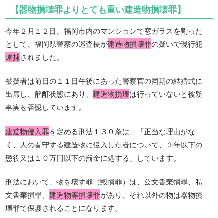
【器物損壊罪よりとても重い建造物損壊罪】
今年２月１２日、福岡市内のマンションで窓ガラスを割った
として、福岡県警察の巡査長が
建造物損壊罪
の疑いで現行犯
逮捕
されました。
被疑者は前日の１１日午後にあった警察官の同期の結婚式に
出席し、酩酊状態にあり、
建造物損壊
は行っていないと被疑
事実を否認しています。
建造物侵入罪
を定める刑法１３０条は、「正当な理由がな
く、人の看守する建造物に侵入した者について、３年以下の
懲役又は１０万円以下の罰金に処する」しています。
刑法において、物を壊す罪（毀損罪）は、公文書棄損罪、私
文書棄損罪、
建造物等損壊罪
があり、それ以外の物は器物損
壊罪で保護されることになります。