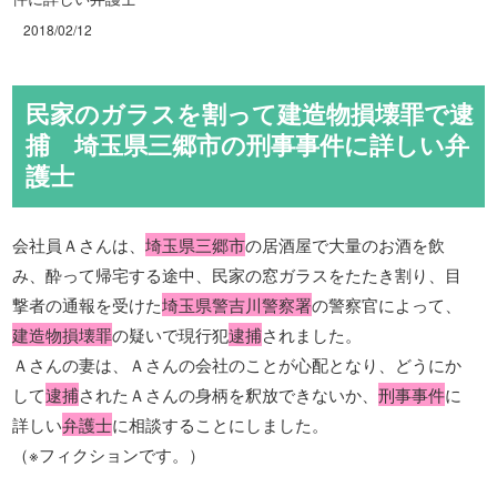
2018/02/12
民家のガラスを割って建造物損壊罪で逮
捕 埼玉県三郷市の刑事事件に詳しい弁
護士
会社員Ａさんは、
埼玉県三郷市
の居酒屋で大量のお酒を飲
み、酔って帰宅する途中、民家の窓ガラスをたたき割り、目
撃者の通報を受けた
埼玉県警吉川警察署
の警察官によって、
建造物損壊罪
の疑いで現行犯
逮捕
されました。
Ａさんの妻は、Ａさんの会社のことが心配となり、どうにか
して
逮捕
されたＡさんの身柄を釈放できないか、
刑事事件
に
詳しい
弁護士
に相談することにしました。
（※フィクションです。）