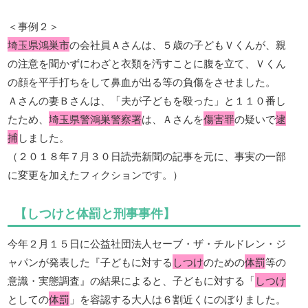
＜事例２＞
埼玉県鴻巣市
の会社員Ａさんは、５歳の子どもＶくんが、親
の注意を聞かずにわざと衣類を汚すことに腹を立て、Ｖくん
の顔を平手打ちをして鼻血が出る等の負傷をさせました。
Ａさんの妻Ｂさんは、「夫が子どもを殴った」と１１０番し
たため、
埼玉県警鴻巣警察署
は、Ａさんを
傷害罪
の疑いで
逮
捕
しました。
（２０１８年７月３０日読売新聞の記事を元に、事実の一部
に変更を加えたフィクションです。）
【しつけと体罰と刑事事件】
今年２月１５日に公益社団法人セーブ・ザ・チルドレン・ジ
ャパンが発表した『子どもに対する
しつけ
のための
体罰
等の
意識・実態調査』の結果によると、子どもに対する「
しつけ
としての
体罰
」を容認する大人は６割近くにのぼりました。