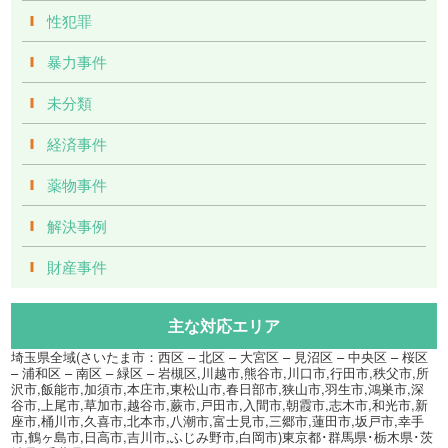
性犯罪
暴力事件
未分類
経済事件
薬物事件
解決事例
財産事件
主な対応エリア
埼玉県全域(さいたま市：西区 – 北区 – 大宮区 – 見沼区 – 中央区 – 桜区
– 浦和区 – 南区 – 緑区 – 岩槻区,川越市,熊谷市,川口市,行田市,秩父市,所
沢市,飯能市,加須市,本庄市,東松山市,春日部市,狭山市,羽生市,鴻巣市,深
谷市,上尾市,草加市,越谷市,蕨市,戸田市,入間市,朝霞市,志木市,和光市,新
座市,桶川市,久喜市,北本市,八潮市,富士見市,三郷市,蓮田市,坂戸市,幸手
市,鶴ヶ島市,日高市,吉川市,ふじみ野市,白岡市)東京都･群馬県･栃木県･茨