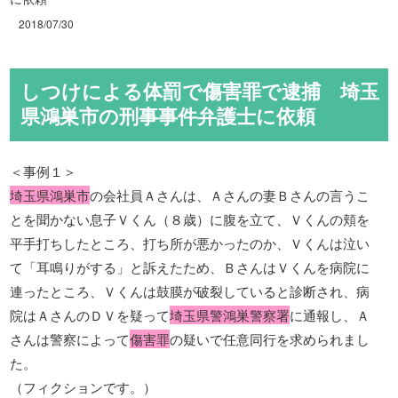
2018/07/30
しつけによる体罰で傷害罪で逮捕 埼玉
県鴻巣市の刑事事件弁護士に依頼
＜事例１＞
埼玉県鴻巣市
の会社員Ａさんは、Ａさんの妻Ｂさんの言うこ
とを聞かない息子Ｖくん（８歳）に腹を立て、Ｖくんの頬を
平手打ちしたところ、打ち所が悪かったのか、Ｖくんは泣い
て「耳鳴りがする」と訴えたため、ＢさんはＶくんを病院に
連ったところ、Ｖくんは鼓膜が破裂していると診断され、病
院はＡさんのＤＶを疑って
埼玉県警鴻巣警察署
に通報し、Ａ
さんは警察によって
傷害罪
の疑いで任意同行を求められまし
た。
（フィクションです。）