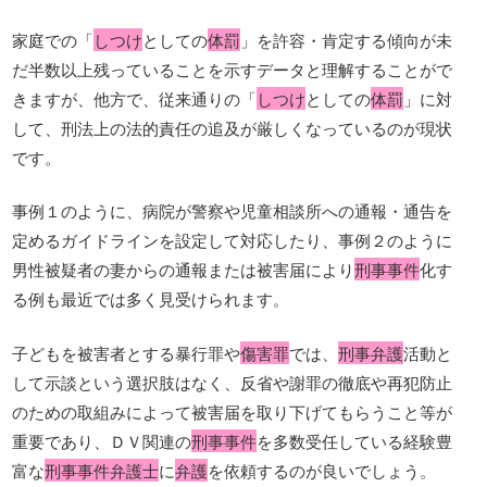
家庭での「
しつけ
としての
体罰
」を許容・肯定する傾向が未
だ半数以上残っていることを示すデータと理解することがで
きますが、他方で、従来通りの「
しつけ
としての
体罰
」に対
して、刑法上の法的責任の追及が厳しくなっているのが現状
です。
事例１のように、病院が警察や児童相談所への通報・通告を
定めるガイドラインを設定して対応したり、事例２のように
男性被疑者の妻からの通報または被害届により
刑事事件
化す
る例も最近では多く見受けられます。
子どもを被害者とする暴行罪や
傷害罪
では、
刑事弁護
活動と
して示談という選択肢はなく、反省や謝罪の徹底や再犯防止
のための取組みによって被害届を取り下げてもらうこと等が
重要であり、ＤＶ関連の
刑事事件
を多数受任している経験豊
富な
刑事事件弁護士
に
弁護
を依頼するのが良いでしょう。