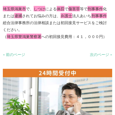
埼玉県鴻巣市
で、
しつけ
による
体罰
で
傷害罪
等で
刑事事件
化
または
逮捕
されてお悩みの方は、
弁護士
法人あいち
刑事事件
総合法律事務所の法律相談または初回接見サービスをご検討
ください。
（
埼玉県警鴻巣警察署
への初回接見費用：４１，０００円）
« 前のページ
次のページ »