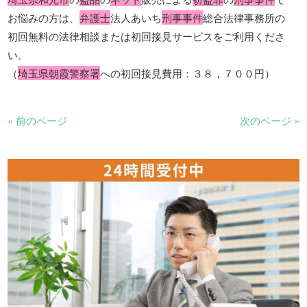
お悩みの方は、
弁護士
法人あいち
刑事事件
総合法律事務所の
初回無料の法律相談または初回接見サービスをご利用くださ
い。
（
埼玉県朝霞警察署
への初回接見費用：３８，７００円）
« 前のページ
次のページ »