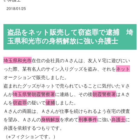
2018/01/25
盗品をネット販売して窃盗罪で逮捕 埼
玉県和光市の身柄解放に強い弁護士
埼玉県和光市
在住の会社員のＡさんは、友人Ｖ宅に遊びにい
った際、某有名人のサイン入りグッズを盗み、それを
ネット
オークションで販売しました。
盗まれたグッズがネットで売られていることに気付いたＶさ
んが
埼玉県警朝霞警察署
に連絡し、その後
朝霞警察署
はＡさ
んを
窃盗罪
の疑いで
逮捕
しました。
Ａさんの両親は、Ａさんが仕事を続けられるよう在宅の捜査
を望み、Ａさんの
身柄解放
を求めて
刑事事件
に強い
弁護士
に
弁護を依頼するつもりです。
（※フィクションです。）