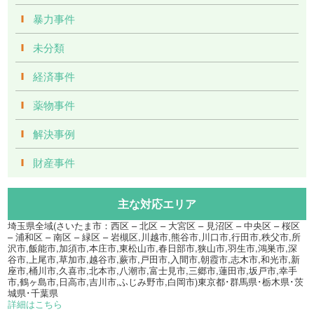
暴力事件
未分類
経済事件
薬物事件
解決事例
財産事件
主な対応エリア
埼玉県全域(さいたま市：西区 – 北区 – 大宮区 – 見沼区 – 中央区 – 桜区
– 浦和区 – 南区 – 緑区 – 岩槻区,川越市,熊谷市,川口市,行田市,秩父市,所
沢市,飯能市,加須市,本庄市,東松山市,春日部市,狭山市,羽生市,鴻巣市,深
谷市,上尾市,草加市,越谷市,蕨市,戸田市,入間市,朝霞市,志木市,和光市,新
座市,桶川市,久喜市,北本市,八潮市,富士見市,三郷市,蓮田市,坂戸市,幸手
市,鶴ヶ島市,日高市,吉川市,ふじみ野市,白岡市)東京都･群馬県･栃木県･茨
城県･千葉県
詳細はこちら