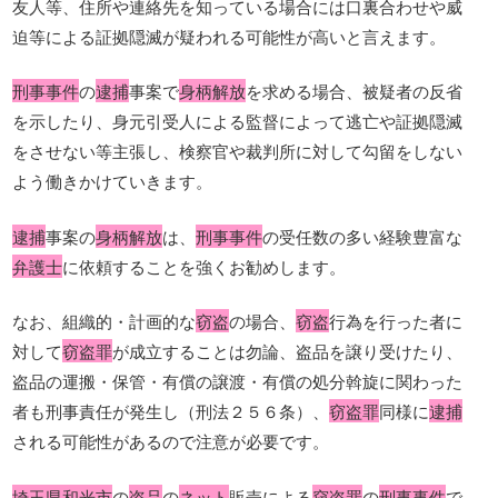
友人等、住所や連絡先を知っている場合には口裏合わせや威
迫等による証拠隠滅が疑われる可能性が高いと言えます。
刑事事件
の
逮捕
事案で
身柄解放
を求める場合、被疑者の反省
を示したり、身元引受人による監督によって逃亡や証拠隠滅
をさせない等主張し、検察官や裁判所に対して勾留をしない
よう働きかけていきます。
逮捕
事案の
身柄解放
は、
刑事事件
の受任数の多い経験豊富な
弁護士
に依頼することを強くお勧めします。
なお、組織的・計画的な
窃盗
の場合、
窃盗
行為を行った者に
対して
窃盗罪
が成立することは勿論、盗品を譲り受けたり、
盗品の運搬・保管・有償の譲渡・有償の処分斡旋に関わった
者も刑事責任が発生し（刑法２５６条）、
窃盗罪
同様に
逮捕
される可能性があるので注意が必要です。
埼玉県和光市
の
盗品
の
ネット
販売による
窃盗罪
の
刑事事件
で