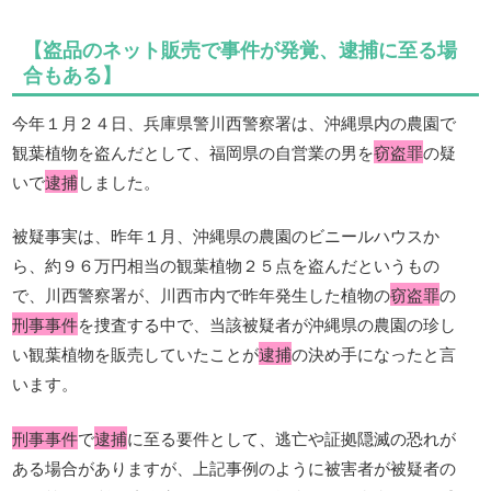
【盗品のネット販売で事件が発覚、逮捕に至る場
合もある】
今年１月２４日、兵庫県警川西警察署は、沖縄県内の農園で
観葉植物を盗んだとして、福岡県の自営業の男を
窃盗罪
の疑
いで
逮捕
しました。
被疑事実は、昨年１月、沖縄県の農園のビニールハウスか
ら、約９６万円相当の観葉植物２５点を盗んだというもの
で、川西警察署が、川西市内で昨年発生した植物の
窃盗罪
の
刑事事件
を捜査する中で、当該被疑者が沖縄県の農園の珍し
い観葉植物を販売していたことが
逮捕
の決め手になったと言
います。
刑事事件
で
逮捕
に至る要件として、逃亡や証拠隠滅の恐れが
ある場合がありますが、上記事例のように被害者が被疑者の