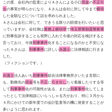
この度、会社内の監査によりＡさんによる小口
現金
の
不正引
出
の事実が明らかになり、Ａさんは会社に対して今まで
横領
した金額などについて話を求められました。
Ａさんは会社に対して、できうる限りの賠償を行いたいと思
っていますが、会社側は
業務上横領罪
で
埼玉県警朝霞警察署
に刑事告訴することも視野に入れて今後の対応を検討すると
言っており、今後
刑事事件
化することになるのかと不安にな
ったＡさんは、
刑事事件
に詳しい
弁護士
に法律相談に行きま
した。
（フィクションです。）
弁護士
法人あいち
刑事事件
総合法律事務所さいたま支部に
も、勤務先の
現金
等を
不正
に
引き出し
たり着服したりする等
して
刑事事件
化の可能性がある、または
刑事事件
化してしま
ったとして法律相談にいらっしゃる方がおり、特に３月から
４月にかけての新年度での会計監査等の機に発覚することが
多いように思われます。