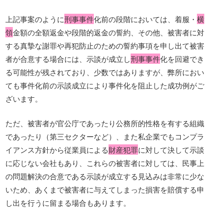
上記事案のように
刑事事件
化前の段階においては、着服・
横
領
金額の全額返金や段階的返金の誓約、その他、被害者に対
する真摯な謝罪や再犯防止のための誓約事項を申し出て被害
者が合意する場合には、示談が成立し
刑事事件
化を回避でき
る可能性が残されており、少数ではありますが、弊所におい
ても事件化前の示談成立により事件化を阻止した成功例がご
ざいます。
ただ、被害者が官公庁であったり公務所的性格を有する組織
であったり（第三セクターなど）、また私企業でもコンプラ
イアンス方針から従業員による
財産犯罪
に対して決して示談
に応じない会社もあり、これらの被害者に対しては、民事上
の問題解決の合意である示談が成立する見込みは非常に少な
いため、あくまで被害者に与えてしまった損害を賠償する申
し出を行うに留まる場合もあります。