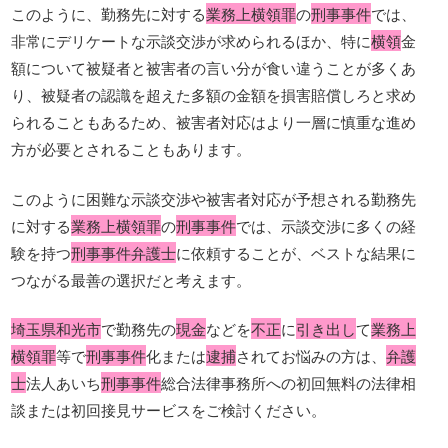
このように、勤務先に対する
業務上横領罪
の
刑事事件
では、
非常にデリケートな示談交渉が求められるほか、特に
横領
金
額について被疑者と被害者の言い分が食い違うことが多くあ
り、被疑者の認識を超えた多額の金額を損害賠償しろと求め
られることもあるため、被害者対応はより一層に慎重な進め
方が必要とされることもあります。
このように困難な示談交渉や被害者対応が予想される勤務先
に対する
業務上横領罪
の
刑事事件
では、示談交渉に多くの経
験を持つ
刑事事件弁護士
に依頼することが、ベストな結果に
つながる最善の選択だと考えます。
埼玉県和光市
で勤務先の
現金
などを
不正
に
引き出し
て
業務上
横領罪
等で
刑事事件
化または
逮捕
されてお悩みの方は、
弁護
士
法人あいち
刑事事件
総合法律事務所への初回無料の法律相
談または初回接見サービスをご検討ください。