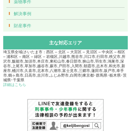
薬物事件
解決事例
財産事件
主な対応エリア
埼玉県全域(さいたま市：西区 – 北区 – 大宮区 – 見沼区 – 中央区 – 桜区
– 浦和区 – 南区 – 緑区 – 岩槻区,川越市,熊谷市,川口市,行田市,秩父市,所
沢市,飯能市,加須市,本庄市,東松山市,春日部市,狭山市,羽生市,鴻巣市,深
谷市,上尾市,草加市,越谷市,蕨市,戸田市,入間市,朝霞市,志木市,和光市,新
座市,桶川市,久喜市,北本市,八潮市,富士見市,三郷市,蓮田市,坂戸市,幸手
市,鶴ヶ島市,日高市,吉川市,ふじみ野市,白岡市)東京都･群馬県･栃木県･茨
城県･千葉県
詳細はこちら