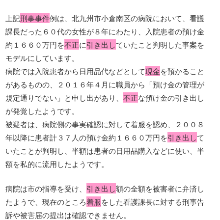
上記
刑事事件
例は、北九州市小倉南区の病院において、看護
課長だった６０代の女性が８年にわたり、入院患者の預け金
約１６６０万円を
不正
に
引き出し
ていたこと判明した事案を
モデルにしています。
病院では入院患者から日用品代などとして
現金
を預かること
があるものの、２０１６年４月に職員から「預け金の管理が
規定通りでない」と申し出があり、
不正
な預け金の引き出し
が発覚したようです。
被疑者は、病院側の事実確認に対して着服を認め、２００８
年以降に患者計３７人の預け金約１６６０万円を
引き出し
て
いたことが判明し、半額は患者の日用品購入などに使い、半
額を私的に流用したようです。
病院は市の指導を受け、
引き出し
額の全額を被害者に弁済し
たようで、現在のところ
着服
をした看護課長に対する刑事告
訴や被害届の提出は確認できません。