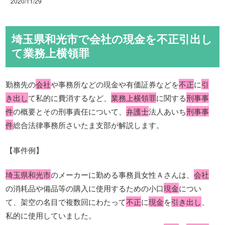
2020/11/29
埼玉県和光市で会社の現金を不正引出し
て業務上横領罪
勤務先の
会社
や事務所などの現金や有価証券などを
不正
に
引
き出し
て私的に費消するなど、
業務上横領罪
に関する
刑事事
件
の概要とその刑事責任について、
弁護士
法人あいち
刑事事
件
総合法律事務所さいたま支部が解説します。
【事件例】
埼玉県和光市
のメーカーに勤める事務員女性Ａさんは、
会社
の消耗品や備品等の購入に使用するための小口
現金
につい
て、架空の名目で複数回にわたって
不正
に
現金
を
引き出し
、
私的に使用していました。