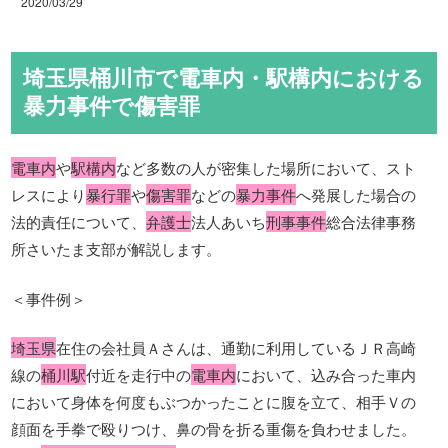
2020/03/29
埼玉県桶川市で電車内・駅構内における
暴力事件で傷害罪
電車内
や
駅構内
など多数の人が密集した場所において、スト
レスにより
暴行罪
や
傷害罪
などの
暴力事件
へ発展した場合の
法的責任について、
弁護士
法人あいち
刑事事件
総合法律事務
所さいたま支部が解説します。
＜事件例＞
埼玉県
在住の会社員Ａさんは、通勤に利用しているＪＲ高崎
線の
桶川駅
付近を走行中の
電車内
において、込み合った車内
において身体を何度もぶつかったことに腹を立て、相手Ｖの
顔面を手拳で殴りつけ、鼻の骨を折る重傷を負わせました。