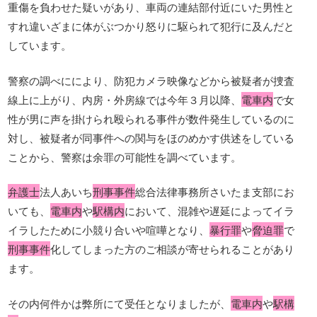
重傷を負わせた疑いがあり、車両の連結部付近にいた男性と
すれ違いざまに体がぶつかり怒りに駆られて犯行に及んだと
しています。
警察の調べににより、防犯カメラ映像などから被疑者が捜査
線上に上がり、内房・外房線では今年３月以降、
電車内
で女
性が男に声を掛けられ殴られる事件が数件発生しているのに
対し、被疑者が同事件への関与をほのめかす供述をしている
ことから、警察は余罪の可能性を調べています。
弁護士
法人あいち
刑事事件
総合法律事務所さいたま支部にお
いても、
電車内
や
駅構内
において、混雑や遅延によってイラ
イラしたために小競り合いや喧嘩となり、
暴行罪
や
脅迫罪
で
刑事事件
化してしまった方のご相談が寄せられることがあり
ます。
その内何件かは弊所にて受任となりましたが、
電車内
や
駅構