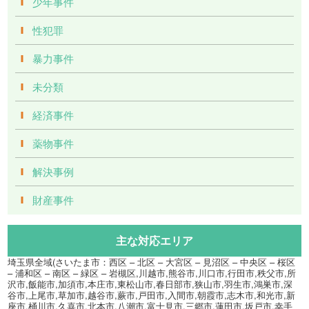
少年事件
性犯罪
暴力事件
未分類
経済事件
薬物事件
解決事例
財産事件
主な対応エリア
埼玉県全域(さいたま市：西区 – 北区 – 大宮区 – 見沼区 – 中央区 – 桜区
– 浦和区 – 南区 – 緑区 – 岩槻区,川越市,熊谷市,川口市,行田市,秩父市,所
沢市,飯能市,加須市,本庄市,東松山市,春日部市,狭山市,羽生市,鴻巣市,深
谷市,上尾市,草加市,越谷市,蕨市,戸田市,入間市,朝霞市,志木市,和光市,新
座市,桶川市,久喜市,北本市,八潮市,富士見市,三郷市,蓮田市,坂戸市,幸手