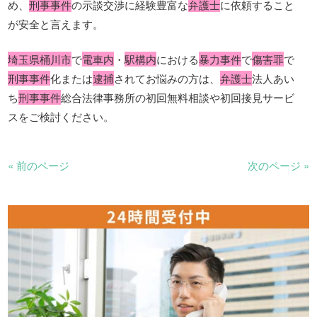
め、
刑事事件
の示談交渉に経験豊富な
弁護士
に依頼すること
が安全と言えます。
埼玉県桶川市
で
電車内
・
駅構内
における
暴力事件
で
傷害罪
で
刑事事件
化または
逮捕
されてお悩みの方は、
弁護士
法人あい
ち
刑事事件
総合法律事務所の初回無料相談や初回接見サービ
スをご検討ください。
« 前のページ
次のページ »