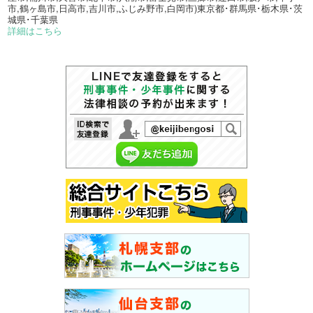
市,鶴ヶ島市,日高市,吉川市,ふじみ野市,白岡市)東京都･群馬県･栃木県･茨
城県･千葉県
詳細はこちら