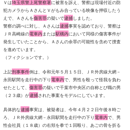
Ｖは
埼玉県警上尾警察署
に被害を訴え、警察は現場付近の防
犯カメラからＡさんとＶがもみ合っている映像を押収したう
えで、Ａさんを
傷害罪
の疑いで
逮捕
しました。
警察の調べに対し、Ａさんは
逮捕
事実を認めており、警察は
ＪＲ高崎線の
電車内
または
駅構内
において同様の傷害事件が
発生していたことから、Ａさんの余罪の可能性を含めて捜査
を進めています。
（フィクションです。）
上記
刑事事件
例は、令和元年５月１５日、ＪＲ外房線大網－
永田駅間を走行中の下り
電車内
で、男性を殴って怪我を負わ
せたとして、
傷害罪
の疑いで千葉市中央区の自称とび職の男
（２３歳）が
逮捕
された事案をモデルにしています。
具体的な
逮捕
事実は、被疑者は、今年４月２２日午後８時ご
ろ、ＪＲ外房線大網－永田駅間を走行中の下り
電車内
で、男
性会社員（１８歳）の右頬を拳で１回殴り、あごの骨を折る