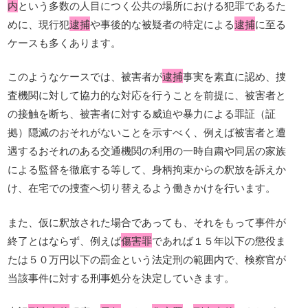
内
という多数の人目につく公共の場所における犯罪であるた
めに、現行犯
逮捕
や事後的な被疑者の特定による
逮捕
に至る
ケースも多くあります。
このようなケースでは、被害者が
逮捕
事実を素直に認め、捜
査機関に対して協力的な対応を行うことを前提に、被害者と
の接触を断ち、被害者に対する威迫や暴力による罪証（証
拠）隠滅のおそれがないことを示すべく、例えば被害者と遭
遇するおそれのある交通機関の利用の一時自粛や同居の家族
による監督を徹底する等して、身柄拘束からの釈放を訴えか
け、在宅での捜査へ切り替えるよう働きかけを行います。
また、仮に釈放された場合であっても、それをもって事件が
終了とはならず、例えば
傷害罪
であれば１５年以下の懲役ま
たは５０万円以下の罰金という法定刑の範囲内で、検察官が
当該事件に対する刑事処分を決定していきます。