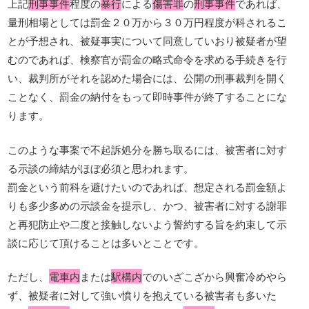
上記
刑事事件
程度の
暴行
による
傷害罪
の
刑事事件
であれば、
量刑相場としては罰金２０万から３０万円程度が科されるこ
とが予想され、被疑事実について同意していおり被疑者が望
むのであれば、検察官が罰金の略式命令を求める手続きを行
い、裁判所がそれを認めた場合には、公開の刑事裁判を開く
ことなく、罰金の納付をもって即時事件が終了することにな
ります。
このような事案で不起訴処分を勝ち取るには、被害者に対す
る示談の締結がほぼ必須と思われます。
罰金という前科を避けたいのであれば、想定される罰金額よ
りも多少多めの示談金を提示し、かつ、被害者に対する謝罪
と再犯防止や二度と接触しないよう誓約する旨を約束して示
談に応じて頂けることは多いとことです。
ただし、
電車内
または
駅構内
でのいざこざから興奮冷めやら
ず、被疑者に対して強い憤りを抱えている被害者も多いた