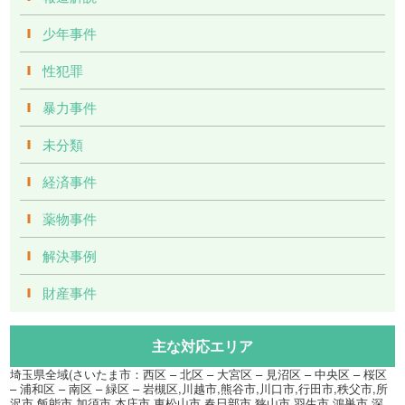
少年事件
性犯罪
暴力事件
未分類
経済事件
薬物事件
解決事例
財産事件
主な対応エリア
埼玉県全域(さいたま市：西区 – 北区 – 大宮区 – 見沼区 – 中央区 – 桜区
– 浦和区 – 南区 – 緑区 – 岩槻区,川越市,熊谷市,川口市,行田市,秩父市,所
沢市,飯能市,加須市,本庄市,東松山市,春日部市,狭山市,羽生市,鴻巣市,深