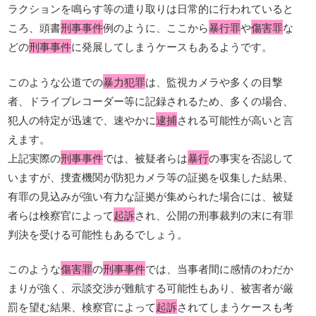
ラクションを鳴らす等の遣り取りは日常的に行われていると
ころ、頭書
刑事事件
例のように、ここから
暴行罪
や
傷害罪
な
どの
刑事事件
に発展してしまうケースもあるようです。
このような公道での
暴力犯罪
は、監視カメラや多くの目撃
者、ドライブレコーダー等に記録されるため、多くの場合、
犯人の特定が迅速で、速やかに
逮捕
される可能性が高いと言
えます。
上記実際の
刑事事件
では、被疑者らは
暴行
の事実を否認して
いますが、捜査機関が防犯カメラ等の証拠を収集した結果、
有罪の見込みが強い有力な証拠が集められた場合には、被疑
者らは検察官によって
起訴
され、公開の刑事裁判の末に有罪
判決を受ける可能性もあるでしょう。
このような
傷害罪
の
刑事事件
では、当事者間に感情のわだか
まりが強く、示談交渉が難航する可能性もあり、被害者が厳
罰を望む結果、検察官によって
起訴
されてしまうケースも考