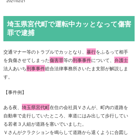
2021/02/21
埼玉県宮代町で運転中カッとなって傷害
罪で逮捕
交通マナー等のトラブルでカッとなり、
暴行
をふるって相手
を負傷させてしまった
傷害罪
等の
刑事事件
について、
弁護士
法人あいち
刑事事件
総合法律事務所さいたま支部が解説しま
す。
【事件例】
ある夜、
埼玉県宮代町
在住の会社員Ｖさんが、町内の道路を
自動車で走行していたところ、車道にはみ出して歩行してい
る若者３人組が道路を塞いでいました。
Ｖさんがクラクションを鳴らして道路から退くように合図し