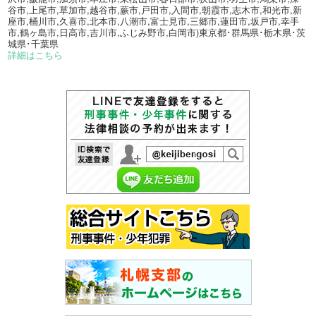
谷市,上尾市,草加市,越谷市,蕨市,戸田市,入間市,朝霞市,志木市,和光市,新
座市,桶川市,久喜市,北本市,八潮市,富士見市,三郷市,蓮田市,坂戸市,幸手
市,鶴ヶ島市,日高市,吉川市,ふじみ野市,白岡市)東京都･群馬県･栃木県･茨
城県･千葉県
詳細はこちら