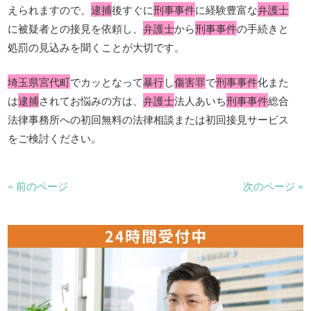
えられますので、
逮捕
後すぐに
刑事事件
に経験豊富な
弁護士
に被疑者との接見を依頼し、
弁護士
から
刑事事件
の手続きと
処罰の見込みを聞くことが大切です。
埼玉県宮代町
でカッとなって
暴行
し
傷害罪
で
刑事事件
化また
は
逮捕
されてお悩みの方は、
弁護士
法人あいち
刑事事件
総合
法律事務所への初回無料の法律相談または初回接見サービス
をご検討ください。
« 前のページ
次のページ »