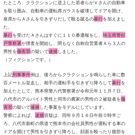
たところ、クラクションに逆上した若者らがＶさんの自動車
を取り囲み、自動車の運転席ガラスを破壊してドアを開け、
座席からＡさんを引きずりだして殴る蹴るの
暴行
を加えまし
た。
暴行
を受けたＡさんはすぐに１１０番通報をし、
埼玉県警杉
戸警察署
が捜査を開始し、間もなく自称自営業者Ａら３人の
男性を
傷害罪
の疑いで
逮捕
しました。
（フィクションです。）
上記
刑事事件
例は、後ろからクラクションを鳴らした車に数
百メートル並走し、相手の運転手を引きずり降ろして
暴行
を
加えたとして、熊本県警八代警察署が令和元年１１月７日、
八代市のアルバイト男性と同市の農家の男性の２被疑者を
傷
害罪
の疑いで
逮捕
した事案をモデルにしています。
警察によれば、
逮捕
容疑は、同年９月１６日午前０時半ご
ろ、八代市新町の県道で熊本市の会社員男性が運転する車の
ドアを開けて男性を引きずり降ろし、顔面を殴ったり腹部を