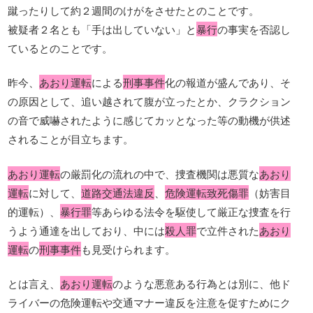
蹴ったりして約２週間のけがをさせたとのことです。
被疑者２名とも「手は出していない」と
暴行
の事実を否認し
ているとのことです。
昨今、
あおり運転
による
刑事事件
化の報道が盛んであり、そ
の原因として、追い越されて腹が立ったとか、クラクション
の音で威嚇されたように感じてカッとなった等の動機が供述
されることが目立ちます。
あおり運転
の厳罰化の流れの中で、捜査機関は悪質な
あおり
運転
に対して、
道路交通法違反
、
危険運転致死傷罪
（妨害目
的運転）、
暴行罪
等あらゆる法令を駆使して厳正な捜査を行
うよう通達を出しており、中には
殺人罪
で立件された
あおり
運転
の
刑事事件
も見受けられます。
とは言え、
あおり運転
のような悪意ある行為とは別に、他ド
ライバーの危険運転や交通マナー違反を注意を促すためにク