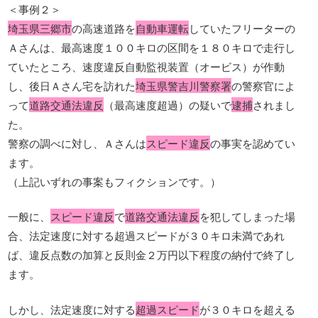
＜事例２＞
埼玉県三郷市
の高速道路を
自動車運転
していたフリーターの
Ａさんは、最高速度１００キロの区間を１８０キロで走行し
ていたところ、速度違反自動監視装置（オービス）が作動
し、後日Ａさん宅を訪れた
埼玉県警吉川警察署
の警察官によ
って
道路交通法違反
（最高速度超過）の疑いで
逮捕
されまし
た。
警察の調べに対し、Ａさんは
スピード違反
の事実を認めてい
ます。
（上記いずれの事案もフィクションです。）
一般に、
スピード違反
で
道路交通法違反
を犯してしまった場
合、法定速度に対する超過スピードが３０キロ未満であれ
ば、違反点数の加算と反則金２万円以下程度の納付で終了し
ます。
しかし、法定速度に対する
超過スピード
が３０キロを超える