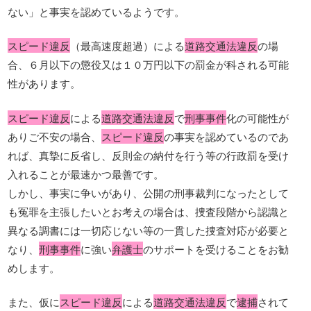
ない」と事実を認めているようです。
スピード違反
（最高速度超過）による
道路交通法違反
の場
合、６月以下の懲役又は１０万円以下の罰金が科される可能
性があります。
スピード違反
による
道路交通法違反
で
刑事事件
化の可能性が
ありご不安の場合、
スピード違反
の事実を認めているのであ
れば、真摯に反省し、反則金の納付を行う等の行政罰を受け
入れることが最速かつ最善です。
しかし、事実に争いがあり、公開の刑事裁判になったとして
も冤罪を主張したいとお考えの場合は、捜査段階から認識と
異なる調書には一切応じない等の一貫した捜査対応が必要と
なり、
刑事事件
に強い
弁護士
のサポートを受けることをお勧
めします。
また、仮に
スピード違反
による
道路交通法違反
で
逮捕
されて