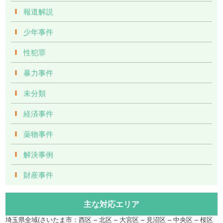
報道解説
少年事件
性犯罪
暴力事件
未分類
経済事件
薬物事件
解決事例
財産事件
主な対応エリア
埼玉県全域(さいたま市：西区 – 北区 – 大宮区 – 見沼区 – 中央区 – 桜区