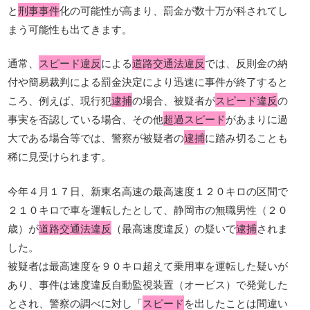
と
刑事事件
化の可能性が高まり、罰金が数十万が科されてし
まう可能性も出てきます。
通常、
スピード違反
による
道路交通法違反
では、反則金の納
付や簡易裁判による罰金決定により迅速に事件が終了すると
ころ、例えば、現行犯
逮捕
の場合、被疑者が
スピード違反
の
事実を否認している場合、その他
超過スピード
があまりに過
大である場合等では、警察が被疑者の
逮捕
に踏み切ることも
稀に見受けられます。
今年４月１７日、新東名高速の最高速度１２０キロの区間で
２１０キロで車を運転したとして、静岡市の無職男性（２０
歳）が
道路交通法違反
（最高速度違反）の疑いで
逮捕
されま
した。
被疑者は最高速度を９０キロ超えて乗用車を運転した疑いが
あり、事件は速度違反自動監視装置（オービス）で発覚した
とされ、警察の調べに対し「
スピード
を出したことは間違い