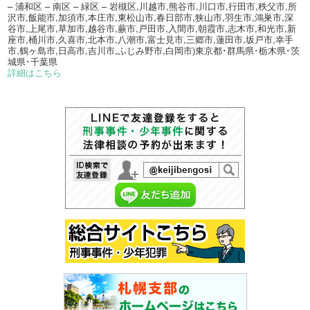
– 浦和区 – 南区 – 緑区 – 岩槻区,川越市,熊谷市,川口市,行田市,秩父市,所
沢市,飯能市,加須市,本庄市,東松山市,春日部市,狭山市,羽生市,鴻巣市,深
谷市,上尾市,草加市,越谷市,蕨市,戸田市,入間市,朝霞市,志木市,和光市,新
座市,桶川市,久喜市,北本市,八潮市,富士見市,三郷市,蓮田市,坂戸市,幸手
市,鶴ヶ島市,日高市,吉川市,ふじみ野市,白岡市)東京都･群馬県･栃木県･茨
城県･千葉県
詳細はこちら