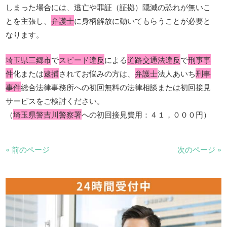
しまった場合には、逃亡や罪証（証拠）隠滅の恐れが無いこ
とを主張し、
弁護士
に身柄解放に動いてもらうことが必要と
なります。
埼玉県三郷市
で
スピード違反
による
道路交通法違反
で
刑事事
件
化または
逮捕
されてお悩みの方は、
弁護士
法人あいち
刑事
事件
総合法律事務所への初回無料の法律相談または初回接見
サービスをご検討ください。
（
埼玉県警吉川警察署
への初回接見費用：４１，０００円）
« 前のページ
次のページ »