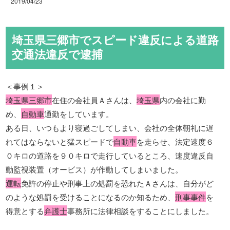
2019/04/23
埼玉県三郷市でスピード違反による道路
交通法違反で逮捕
＜事例１＞
埼玉県三郷市
在住の会社員Ａさんは、
埼玉県
内の会社に勤
め、
自動車
通勤をしています。
ある日、いつもより寝過ごしてしまい、会社の全体朝礼に遅
れてはならないと猛スピードで
自動車
を走らせ、法定速度６
０キロの道路を９０キロで走行しているところ、速度違反自
動監視装置（オービス）が作動してしまいました。
運転
免許の停止や刑事上の処罰を恐れたＡさんは、自分がど
のような処罰を受けることになるのか知るため、
刑事事件
を
得意とする
弁護士
事務所に法律相談をすることにしました。