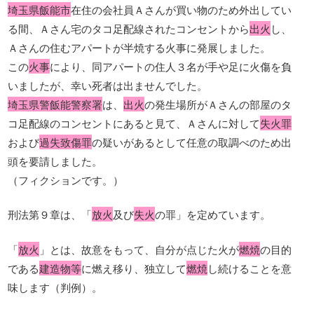
埼玉県飯能市
在住の会社員Ａさんが買い物のため外出してい
る間、Ａさん宅のタコ足配線されたコンセントから
出火
し、
Ａさんの住むアパートが半焼する火事に発展しました。
この
火事
により、同アパートの住人３名が手や足に火傷を負
いましたが、幸い死者は出ませんでした。
埼玉県警飯能警察署
は、
出火
の発生場所がＡさんの部屋のタ
コ足配線のコンセントにあると見て、Ａさんに対して
失火罪
および
過失致傷罪
の疑いがあるとして任意の取調べのため出
頭を要請しました。
（フィクションです。）
刑法第９章は、「
放火
及び
失火
の罪」を定めています。
「
放火
」とは、故意をもって、自分が点じた火が
燃焼
の目的
である
建造物等
に燃え移り、独立して
燃焼
し続けることを意
味します（判例）。