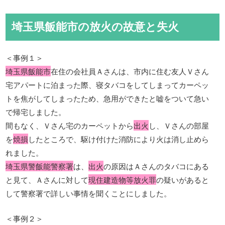
埼玉県飯能市の放火の故意と失火
＜事例１＞
埼玉県飯能市
在住の会社員Ａさんは、市内に住む友人Ｖさん
宅アパートに泊まった際、寝タバコをしてしまってカーペッ
トを焦がしてしまったため、急用ができたと嘘をついて急い
で帰宅しました。
間もなく、Ｖさん宅のカーペットから
出火
し、Ｖさんの部屋
を
焼損
したところで、駆け付けた消防により火は消し止めら
れました。
埼玉県警飯能警察署
は、
出火
の原因はＡさんのタバコにある
と見て、Ａさんに対して
現住建造物等放火罪
の疑いがあると
して警察署で詳しい事情を聞くことにしました。
＜事例２＞