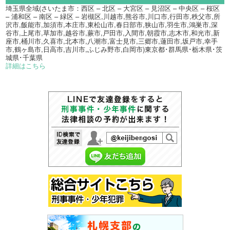
埼玉県全域(さいたま市：西区 – 北区 – 大宮区 – 見沼区 – 中央区 – 桜区
– 浦和区 – 南区 – 緑区 – 岩槻区,川越市,熊谷市,川口市,行田市,秩父市,所
沢市,飯能市,加須市,本庄市,東松山市,春日部市,狭山市,羽生市,鴻巣市,深
谷市,上尾市,草加市,越谷市,蕨市,戸田市,入間市,朝霞市,志木市,和光市,新
座市,桶川市,久喜市,北本市,八潮市,富士見市,三郷市,蓮田市,坂戸市,幸手
市,鶴ヶ島市,日高市,吉川市,ふじみ野市,白岡市)東京都･群馬県･栃木県･茨
城県･千葉県
詳細はこちら