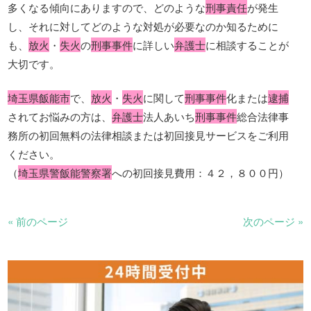
多くなる傾向にありますので、どのような
刑事責任
が発生
し、それに対してどのような対処が必要なのか知るために
も、
放火
・
失火
の
刑事事件
に詳しい
弁護士
に相談することが
大切です。
埼玉県飯能市
で、
放火
・
失火
に関して
刑事事件
化または
逮捕
されてお悩みの方は、
弁護士
法人あいち
刑事事件
総合法律事
務所の初回無料の法律相談または初回接見サービスをご利用
ください。
（
埼玉県警飯能警察署
への初回接見費用：４２，８００円）
« 前のページ
次のページ »