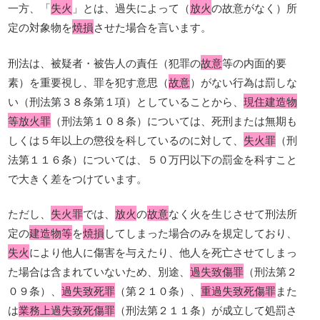
一方、「
失火
」とは、過失によって（
放火
の故意がなく）所
定の対象物を
焼損
させた場合を言います。
刑法は、被疑者・被告人の責任（犯罪の
故意
等の内面的要
素）を重要視し、罪を犯す意思（
故意
）がない行為は罰しな
い（刑法第３８条第１項）としていることから、
現住建造物
等放火罪
（刑法第１０８条）については、死刑または無期も
しくは５年以上の懲役を科しているのに対して、
失火罪
（刑
法第１１６条）については、５０万円以下の罰金を科すこと
で大きく差をつけています。
ただし、
失火罪
では、
放火
の
故意
なく火を生じさせて刑法所
定の
建造物等
を
焼損
してしまった場合のみを規定しており、
失火
により他人に傷害を与えたり、他人を死亡させてしまっ
た場合は含まれていないため、別途、
過失致傷罪
（刑法第２
０９条）、
過失致死罪
（第２１０条）、
重過失致死傷罪
また
は
業務上過失致死傷罪
（刑法第２１１条）が成立して処罰さ