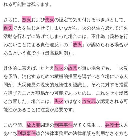
れる可能性は残ります。
さらに、
放火
および
失火
の認定で気を付けるべき点として、
過失
で火を生じさせてしまいながら、火の発生を恐れて消火
活動を行わずに逃げてしまった場合には、不作為（義務を行
わないことによる責任違反）の「
放火
」が認められる場合が
あるという点です（最高裁判例）。
具体的に言えば、たとえ
放火
の
故意
が無い場合でも、「火災
を予防、消化するための積極的措置を講ずべき立場にいる人
間が、火災発見の現実的危険性を認識し、それに対する措置
を講ずることが容易かつ可能であったのに、これをせず漫然
と放置した」場合には、
失火
ではなく
放火罪
が認定される可
能性があることに注意が必要です。
この季節、
放火罪
関連の
刑事事件
が多く発生し、
弁護士
法人
あいち
刑事事件
総合法律事務所の法律相談を利用なさる方も