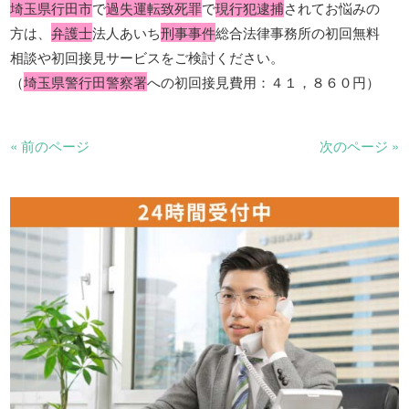
埼玉県行田市
で
過失運転致死罪
で
現行犯逮捕
されてお悩みの
方は、
弁護士
法人あいち
刑事事件
総合法律事務所の初回無料
相談や初回接見サービスをご検討ください。
（
埼玉県警行田警察署
への初回接見費用：４１，８６０円）
« 前のページ
次のページ »