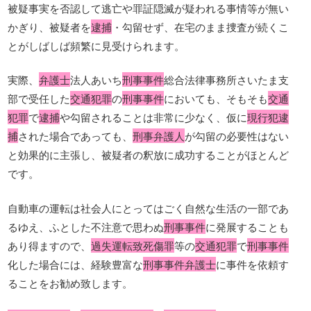
被疑事実を否認して逃亡や罪証隠滅が疑われる事情等が無い
かぎり、被疑者を
逮捕
・勾留せず、在宅のまま捜査が続くこ
とがしばしば頻繁に見受けられます。
実際、
弁護士
法人あいち
刑事事件
総合法律事務所さいたま支
部で受任した
交通犯罪
の
刑事事件
においても、そもそも
交通
犯罪
で
逮捕
や勾留されることは非常に少なく、仮に
現行犯逮
捕
された場合であっても、
刑事弁護人
が勾留の必要性はない
と効果的に主張し、被疑者の釈放に成功することがほとんど
です。
自動車の運転は社会人にとってはごく自然な生活の一部であ
るゆえ、ふとした不注意で思わぬ
刑事事件
に発展することも
あり得ますので、
過失運転致死傷罪
等の
交通犯罪
で
刑事事件
化した場合には、経験豊富な
刑事事件弁護士
に事件を依頼す
ることをお勧め致します。