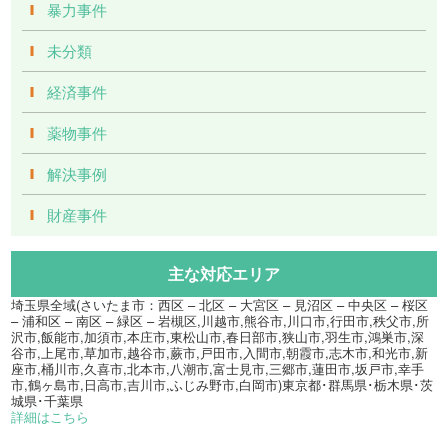
暴力事件
未分類
経済事件
薬物事件
解決事例
財産事件
主な対応エリア
埼玉県全域(さいたま市：西区 – 北区 – 大宮区 – 見沼区 – 中央区 – 桜区
– 浦和区 – 南区 – 緑区 – 岩槻区,川越市,熊谷市,川口市,行田市,秩父市,所
沢市,飯能市,加須市,本庄市,東松山市,春日部市,狭山市,羽生市,鴻巣市,深
谷市,上尾市,草加市,越谷市,蕨市,戸田市,入間市,朝霞市,志木市,和光市,新
座市,桶川市,久喜市,北本市,八潮市,富士見市,三郷市,蓮田市,坂戸市,幸手
市,鶴ヶ島市,日高市,吉川市,ふじみ野市,白岡市)東京都･群馬県･栃木県･茨
城県･千葉県
詳細はこちら