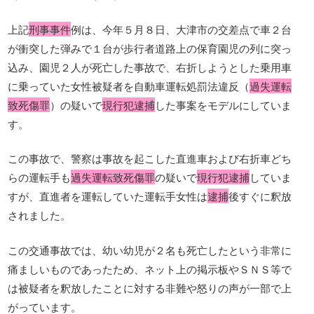
上記
刑事事件
例は、今年５月８日、大津市の交差点で車２台
が衝突した弾みで１台が歩行者道路上の保育園児の列に突っ
込み、園児２人が死亡した事故で、右折しようとした乗用車
に乗っていた女性被疑者を自動車運転処罰法違反（
過失運転
致死傷罪
）の疑いで
現行犯逮捕
した事案をモデルにしていま
す。
この事故で、警察は事故を起こした直進車および右折車どち
らの運転手も
過失運転致死傷罪
の疑いで
現行犯逮捕
していま
すが、直進者を運転していた運転手女性は
逮捕
後すぐに釈放
されました。
この交通事故では、幼い幼児が２名も死亡したという非常に
痛ましいものであったため、ネット上の掲示板やＳＮＳ等で
は被疑者を釈放したことに対する非難や怒りの声が一部で上
がっています。