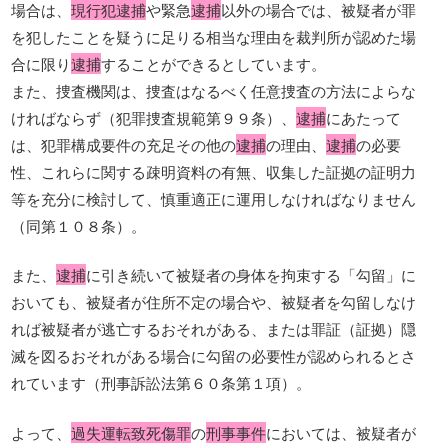
場合は、
現行犯逮捕
や緊急
逮捕
以外の場合では、被疑者が罪
を犯したことを疑うに足りる相当な理由を裁判所が認めた場
合に限り
逮捕
することができるとしています。
また、捜査機関は、捜査はなるべく任意捜査の方法によらな
ければならず（犯罪捜査規範第９９条）、
逮捕
にあたって
は、犯罪構成要件の充足その他の
逮捕
の理由、
逮捕
の必要
性、これらに関する疎明資料の有無、収集した証拠の証明力
等を充分に検討して、慎重適正に運用しなければなりません
（同第１０８条）。
また、
逮捕
に引き続いて被疑者の身体を拘束する「勾留」に
おいても、被疑者が住所不定の場合や、被疑者を勾留しなけ
れば被疑者が逃亡するおそれがある、または罪証（証拠）隠
滅を図るおそれがある場合に勾留の必要性が認められるとさ
れています（刑事訴訟法第６０条第１項）。
よって、
過失運転致死傷罪
の
刑事事件
においては、被疑者が