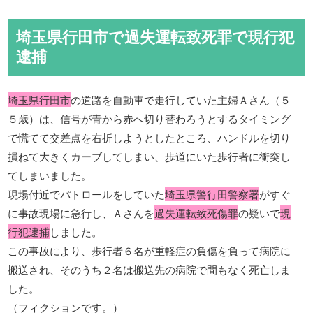
埼玉県行田市で過失運転致死罪で現行犯
逮捕
埼玉県行田市
の道路を自動車で走行していた主婦Ａさん（５
５歳）は、信号が青から赤へ切り替わろうとするタイミング
で慌てて交差点を右折しようとしたところ、ハンドルを切り
損ねて大きくカーブしてしまい、歩道にいた歩行者に衝突し
てしまいました。
現場付近でパトロールをしていた
埼玉県警行田警察署
がすぐ
に事故現場に急行し、Ａさんを
過失運転致死傷罪
の疑いで
現
行犯逮捕
しました。
この事故により、歩行者６名が重軽症の負傷を負って病院に
搬送され、そのうち２名は搬送先の病院で間もなく死亡しま
した。
（フィクションです。）