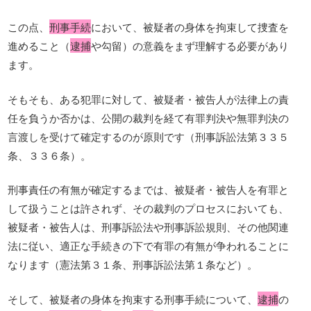
この点、
刑事手続
において、被疑者の身体を拘束して捜査を
進めること（
逮捕
や勾留）の意義をまず理解する必要があり
ます。
そもそも、ある犯罪に対して、被疑者・被告人が法律上の責
任を負うか否かは、公開の裁判を経て有罪判決や無罪判決の
言渡しを受けて確定するのが原則です（刑事訴訟法第３３５
条、３３６条）。
刑事責任の有無が確定するまでは、被疑者・被告人を有罪と
して扱うことは許されず、その裁判のプロセスにおいても、
被疑者・被告人は、刑事訴訟法や刑事訴訟規則、その他関連
法に従い、適正な手続きの下で有罪の有無が争われることに
なります（憲法第３１条、刑事訴訟法第１条など）。
そして、被疑者の身体を拘束する刑事手続について、
逮捕
の