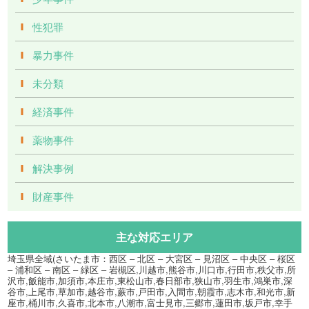
性犯罪
暴力事件
未分類
経済事件
薬物事件
解決事例
財産事件
主な対応エリア
埼玉県全域(さいたま市：西区 – 北区 – 大宮区 – 見沼区 – 中央区 – 桜区
– 浦和区 – 南区 – 緑区 – 岩槻区,川越市,熊谷市,川口市,行田市,秩父市,所
沢市,飯能市,加須市,本庄市,東松山市,春日部市,狭山市,羽生市,鴻巣市,深
谷市,上尾市,草加市,越谷市,蕨市,戸田市,入間市,朝霞市,志木市,和光市,新
座市,桶川市,久喜市,北本市,八潮市,富士見市,三郷市,蓮田市,坂戸市,幸手