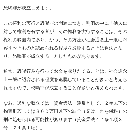
恐喝罪が成立しえます。
この権利の実行と恐喝罪の問題につき、判例の中に「他人に
対して権利を有する者が、その権利を実行することは、その
権利の範囲内であり、かつ、その方法が社会通念上一般に忍
容すべきものと認められる程度を逸脱するときは違法とな
り、恐喝罪が成立する」としたものがあります。
通常、恐喝行為を行ってお金を取りたてることは、社会通念
上一般に認容される程度を逸脱していることが多いと考えら
れますので、恐喝罪が成立することが多いと考えられます。
なお、過剰な取立ては「貸金業法」違反として、２年以下の
拘禁刑若しくは３００万円以下の罰金（又はこれを併科）の
刑に処せられる可能性があります（貸金業法４７条１項３
号、２１条１項）。