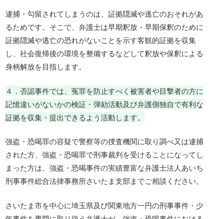
逮捕・勾留されてしまうのは、証拠隠滅や逃亡のおそれがあ
るためです。そこで、弁護士は早期釈放・早期保釈のために
証拠隠滅や逃亡の恐れがないことを示す客観的証拠を収集
し、社会復帰後の環境を整備するなどして釈放や保釈による
身柄解放を目指します。
４．否認事件では、冤罪を防止すべく被害者や目撃者の方に
記憶違いがないかの検証・弾劾活動及び弁護側独自で有利な
証拠を収集・提出できるよう活動します。
強盗・恐喝罪の容疑で警察等の捜査機関に取り調べ又は逮捕
された方、強盗・恐喝罪で刑事裁判を受けることになってし
まった方は、強盗・恐喝事件の実績豊富な弁護士法人あいち
刑事事件総合法律事務所さいたま支部までご相談ください。
さいたま市を中心に埼玉県及び関東地方一円の刑事事件・少
年事件を専門に取り扱う弁護士が，強盗・恐喝事件における