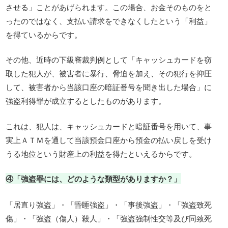
させる」ことがあげられます。この場合、お金そのものをと
ったのではなく、支払い請求をできなくしたという「利益」
を得ているからです。
その他、近時の下級審裁判例として「キャッシュカードを窃
取した犯人が、被害者に暴行、脅迫を加え、その犯行を抑圧
して、被害者から当該口座の暗証番号を聞き出した場合」に
強盗利得罪が成立するとしたものがあります。
これは、犯人は、キャッシュカードと暗証番号を用いて、事
実上ＡＴＭを通して当該預金口座から預金の払い戻しを受け
うる地位という財産上の利益を得たといえるからです。
④「強盗罪には、どのような類型がありますか？」
「居直り強盗」・「昏睡強盗」・「事後強盗」・「強盗致死
傷」・「強盗（傷人）殺人」・「強盗強制性交等及び同致死