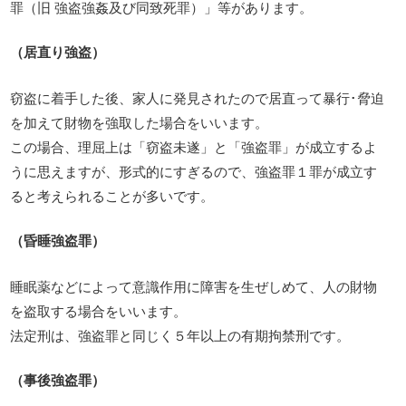
罪（旧 強盗強姦及び同致死罪）」等があります。
（居直り強盗）
窃盗に着手した後、家人に発見されたので居直って暴行･脅迫
を加えて財物を強取した場合をいいます。
この場合、理屈上は「窃盗未遂」と「強盗罪」が成立するよ
うに思えますが、形式的にすぎるので、強盗罪１罪が成立す
ると考えられることが多いです。
（昏睡強盗罪）
睡眠薬などによって意識作用に障害を生ぜしめて、人の財物
を盗取する場合をいいます。
法定刑は、強盗罪と同じく５年以上の有期拘禁刑です。
（事後強盗罪）