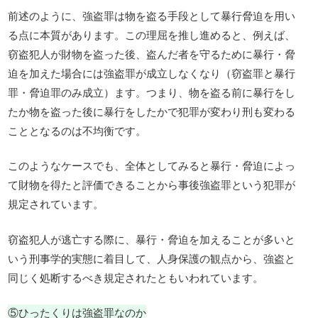
前述のように、強盗罪は物を盗る手段として暴行脅迫を用い
る点に本質があります。この理屈を推し進めると、例えば、
窃盗犯人が財物を盗った後、盗んだ者を守るために暴行・脅
迫を加えた場合には強盗罪が成立しなくなり（窃盗罪と暴行
罪・脅迫罪のみ成立）ます。つまり、物を盗る前に暴行をし
たか物を盗った後に暴行をしたかで犯罪が変わり刑も変わる
こととなるのは不均衡です。
このようなケースでも、全体としてみると暴行・脅迫によっ
て財物を得たと評価できることから事後強盗罪という犯罪が
規定されています。
窃盗犯人が逃亡する際に、暴行・脅迫を加えることが多いと
いう刑事学的実態に着目して、人身保護の観点から、強盗と
同じく処断するべき規定されたともいわれています。
⑤ひったくりは強盗罪なのか