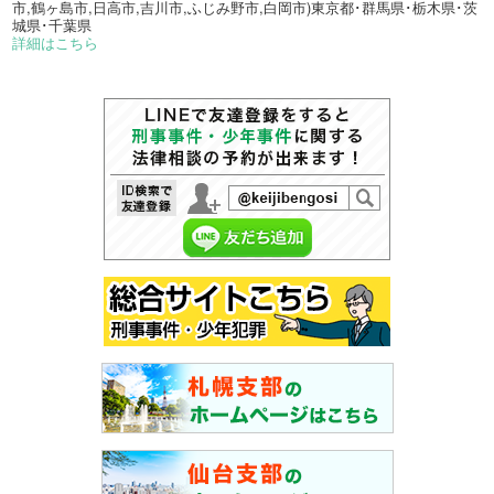
市,鶴ヶ島市,日高市,吉川市,ふじみ野市,白岡市)東京都･群馬県･栃木県･茨
城県･千葉県
詳細はこちら