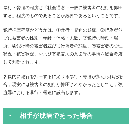
暴行・脅迫の程度は「社会通念上一般に被害者の犯行を抑圧
する」程度のものであることが必要であるということです。
犯行抑圧程度かどうかは、①暴行・脅迫の態様、②行為者並
びに被害者の性別・年齢・体格・人数、③犯行の時刻・場
所、④犯行時の被害者並びに行為者の態度、⑤被害者の心理
状況・被害状況、および⑥被告人の意図等の事情を総合考慮
して判断されます。
客観的に犯行を抑圧するに足りる暴行・脅迫が加えられた場
合，現実には被害者の犯行が抑圧されなかったとしても，強
盗罪における暴行・脅迫に該当します。
・ 相手が臆病であった場合