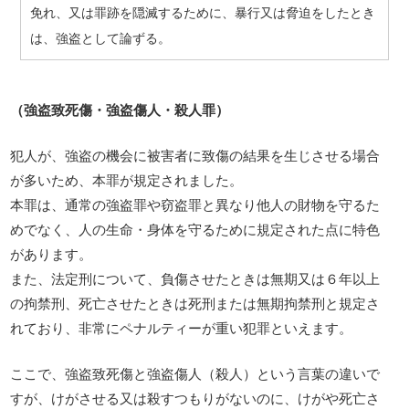
免れ、又は罪跡を隠滅するために、暴行又は脅迫をしたとき
は、強盗として論ずる。
（強盗致死傷・強盗傷人・殺人罪）
犯人が、強盗の機会に被害者に致傷の結果を生じさせる場合
が多いため、本罪が規定されました。
本罪は、通常の強盗罪や窃盗罪と異なり他人の財物を守るた
めでなく、人の生命・身体を守るために規定された点に特色
があります。
また、法定刑について、負傷させたときは無期又は６年以上
の拘禁刑、死亡させたときは死刑または無期拘禁刑と規定さ
れており、非常にペナルティーが重い犯罪といえます。
ここで、強盗致死傷と強盗傷人（殺人）という言葉の違いで
すが、けがさせる又は殺すつもりがないのに、けがや死亡さ