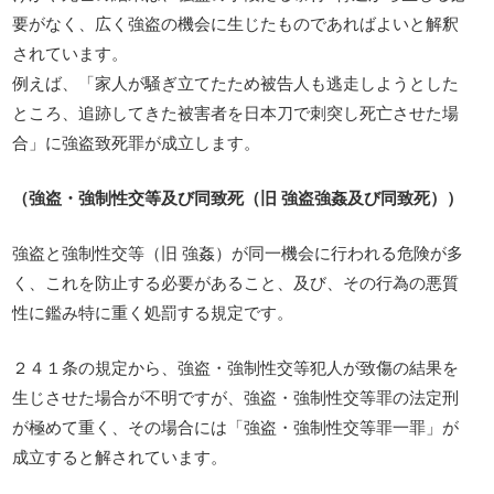
要がなく、広く強盗の機会に生じたものであればよいと解釈
されています。
例えば、「家人が騒ぎ立てたため被告人も逃走しようとした
ところ、追跡してきた被害者を日本刀で刺突し死亡させた場
合」に強盗致死罪が成立します。
（強盗・強制性交等及び同致死（旧 強盗強姦及び同致死））
強盗と強制性交等（旧 強姦）が同一機会に行われる危険が多
く、これを防止する必要があること、及び、その行為の悪質
性に鑑み特に重く処罰する規定です。
２４１条の規定から、強盗・強制性交等犯人が致傷の結果を
生じさせた場合が不明ですが、強盗・強制性交等罪の法定刑
が極めて重く、その場合には「強盗・強制性交等罪一罪」が
成立すると解されています。