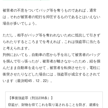
被害者の不意をついてバッグ等を奪うものであれば，通常
は，それが被害者の犯行を抑圧するものであるとはいえない
場合が多いでしょう。
ただし，相手がバッグ等を奪われないために抵抗して引きず
られたりするところまでを考えれば，これは強盗罪に当たる
と考えられます。
判例においても，自動車の窓から手を出して被害者のバッグ
を掴んで引っ張ったが，被害者が離さなかったため，紐を掴
んだまま自動車を走らせて，被害者を転倒させたり，電柱に
衝突させたりなどした場合には，強盗罪が成立するとされて
います（最決昭45．12．22）。
【事後強盗罪（刑法238条）】
窃盗が、財物を得てこれを取り返されることを防ぎ、逮捕を