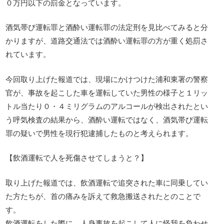
０万円以下の罰金となっています。
酒気帯び運転罪と酒酔い運転罪の法定刑を見比べてみると分
かりますが、道路交通法では酒酔い運転罪の方が重く処罰さ
れています。
今回取り上げた報道では、現場にかけつけた浦和東署の警察
官が、事故を起こした車を運転していた男性の様子と１リッ
トル当たり０・４ミリグラムのアルコールが検出されたとい
う呼気検査の結果から、酒酔い運転ではなく、酒気帯び運転
罪の疑いで男性を現行犯逮捕したものと考えられます。
【飲酒運転で人を死傷させてしまうと？】
取り上げた報道では、飲酒運転で追突された車に同乗してい
た方たちが、首の痛みを訴えて救急搬送されたとのことで
す。
飲酒運転をした際に、人身事故を起こして人に怪我を負わせ