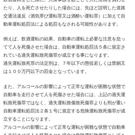
たり、人を死亡させたりした場合には、先ほど説明した道路
交通法違反（酒気帯び運転罪又は酒酔い運転罪）に加えて自
動車運転処罰法による処罰もなされる可能性があります。
例えば、飲酒運転の結果、自動車の運転上必要な注意を怠っ
てて人を死傷させた場合は、自動車運転処罰法５条に規定さ
れている過失運転致死傷罪が成立する事になります。
過失運転致死罪の法定刑は、７年以下の懲役若しくは禁錮又
は１００万円以下の罰金となっています。
また、アルコールの影響によって正常な運転が困難な状態で
自動車を走行させて人を死傷させた場合には、上記の過失運
転致死傷罪ではなく、過失運転致傷致死傷罪よりも刑が重い
自動車運転処罰法２条１号に規定する危険運転致死傷罪が成
立することになります。
アルコールの影響によって正常な運転が困難な状態で自動車
を走行させて人を怪我させた場合は危険運転致傷罪として１