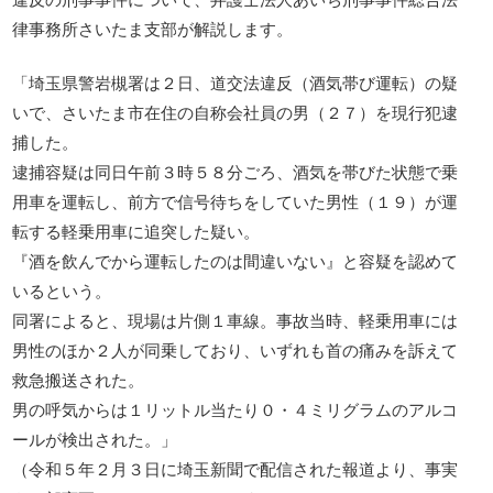
律事務所さいたま支部が解説します。
「埼玉県警岩槻署は２日、道交法違反（酒気帯び運転）の疑
いで、さいたま市在住の自称会社員の男（２７）を現行犯逮
捕した。
逮捕容疑は同日午前３時５８分ごろ、酒気を帯びた状態で乗
用車を運転し、前方で信号待ちをしていた男性（１９）が運
転する軽乗用車に追突した疑い。
『酒を飲んでから運転したのは間違いない』と容疑を認めて
いるという。
同署によると、現場は片側１車線。事故当時、軽乗用車には
男性のほか２人が同乗しており、いずれも首の痛みを訴えて
救急搬送された。
男の呼気からは１リットル当たり０・４ミリグラムのアルコ
ールが検出された。」
（令和５年２月３日に埼玉新聞で配信された報道より、事実