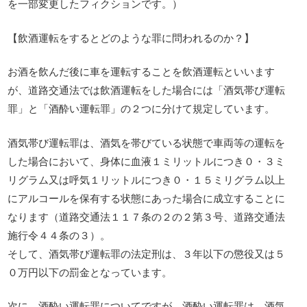
を一部変更したフィクションです。）
【飲酒運転をするとどのような罪に問われるのか？】
お酒を飲んだ後に車を運転することを飲酒運転といいます
が、道路交通法では飲酒運転をした場合には「酒気帯び運転
罪」と「酒酔い運転罪」の２つに分けて規定しています。
酒気帯び運転罪は、酒気を帯びている状態で車両等の運転を
した場合において、身体に血液１ミリットルにつき０・３ミ
リグラム又は呼気１リットルにつき０・１５ミリグラム以上
にアルコールを保有する状態にあった場合に成立することに
なります（道路交通法１１７条の２の２第３号、道路交通法
施行令４４条の３）。
そして、酒気帯び運転罪の法定刑は、３年以下の懲役又は５
０万円以下の罰金となっています。
次に、酒酔い運転罪についてですが、酒酔い運転罪は、酒気