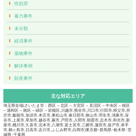
性犯罪
暴力事件
未分類
経済事件
薬物事件
解決事例
財産事件
主な対応エリア
埼玉県全域(さいたま市：西区 – 北区 – 大宮区 – 見沼区 – 中央区 – 桜区
– 浦和区 – 南区 – 緑区 – 岩槻区,川越市,熊谷市,川口市,行田市,秩父市,所
沢市,飯能市,加須市,本庄市,東松山市,春日部市,狭山市,羽生市,鴻巣市,深
谷市,上尾市,草加市,越谷市,蕨市,戸田市,入間市,朝霞市,志木市,和光市,新
座市,桶川市,久喜市,北本市,八潮市,富士見市,三郷市,蓮田市,坂戸市,幸手
市,鶴ヶ島市,日高市,吉川市,ふじみ野市,白岡市)東京都･群馬県･栃木県･茨
城県･千葉県