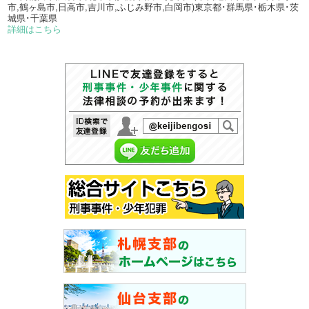
市,鶴ヶ島市,日高市,吉川市,ふじみ野市,白岡市)東京都･群馬県･栃木県･茨
城県･千葉県
詳細はこちら