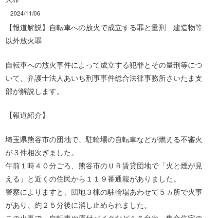
2024/11/06
【報道解説】自転車への放火で成立する罪と量刑 建造物等
以外放火罪
自転車への放火事件によって成立する犯罪とその量刑等につ
いて、弁護士法人あいち刑事事件総合法律事務所さいたま支
部が解説します。
【報道紹介】
埼玉県熊谷市の団地で、駐輪場の自転車などが燃える不審火
が３件相次ぎました。
午前１時４０分ごろ、熊谷市のＵＲ賃貸団地で「火と煙が見
える」と近くの住民から１１９番通報がありました。
警察によりますと、団地３棟の駐輪場あわせて５ヵ所で火事
があり、約２５分後に消し止められました。
この火事で、自転車や原付バイクなど１６台や、集合住宅の