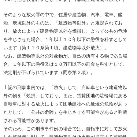
そのような放火罪の中で、住居や建造物、汽車、電車、艦
船、炭坑以外のものは、「建造物等以外」と規定されてお
り、放火によって建造物等以外を焼損し、よって公共の危険
を生じさせた場合、１年以上１０年以下の懲役を科すとして
います（第１１０条第１項、建造物等以外放火）。
なお、建造物等以外の対象物が、自己の所有する物である場
合、１年以下の懲役又は１０万円以下の罰金を科すとして、
法定刑が下げられています（同条第２項）。
上記の刑事事例では、「放火」して、自転車という建造物以
外の物を「焼損」しており、また、賃貸団地の駐輪場にある
自転車に対する放火によって団地建物への延焼の危険があっ
たとして、「公共の危険」を生じさせる可能性があると判断
される可能性があります。
そのため、この刑事事件例の場合では、自転車に対して放火
した被疑者に対して、建造物等以外放火罪が成立する可能性