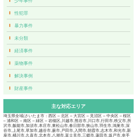
少年事件
性犯罪
暴力事件
未分類
経済事件
薬物事件
解決事例
財産事件
主な対応エリア
埼玉県全域(さいたま市：西区 – 北区 – 大宮区 – 見沼区 – 中央区 – 桜区
– 浦和区 – 南区 – 緑区 – 岩槻区,川越市,熊谷市,川口市,行田市,秩父市,所
沢市,飯能市,加須市,本庄市,東松山市,春日部市,狭山市,羽生市,鴻巣市,深
谷市,上尾市,草加市,越谷市,蕨市,戸田市,入間市,朝霞市,志木市,和光市,新
座市,桶川市,久喜市,北本市,八潮市,富士見市,三郷市,蓮田市,坂戸市,幸手