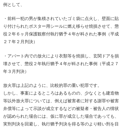
例として、
・前科一犯の男が集積されていたゴミ袋に点火し、壁面に貼
り付けられたポスター用シールに燃え移らせ焼損させて、懲
役２年６ヶ月保護観察付執行猶予４年が科された事例（平成
２７年２月判決）
・アパート内での放火により衣類等を焼損し、玄関ドアを損
壊させて、懲役２年執行猶予４年が科された事例（平成２７
年３月判決）
放火罪は上記のように、比較的罪の重い犯罪です。
しかし、事案によるところはあるものの、少なくとも建造物
等以外放火罪については、例えば被害者に対する謝罪や被害
弁償等によって示談が成立するなどの被疑者・被告人の情状
が認められた場合には、仮に罪が成立した場合であっても、
実刑判決を回避し、執行猶予判決を得る等のより軽い刑を目