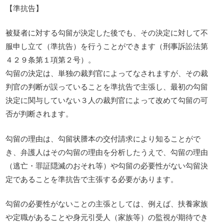
【準抗告】
被疑者に対する勾留が決定した後でも、その決定に対して不
服申し立て（準抗告）を行うことができます（刑事訴訟法第
４２９条第１項第２号）。
勾留の決定は、単独の裁判官によってなされますが、その裁
判官の判断が誤っていることを準抗告で主張し、最初の勾留
決定に関与していない３人の裁判官によって改めて勾留の可
否が判断されます。
勾留の理由は、勾留状謄本の交付請求により知ることがで
き、弁護人はその勾留の理由を分析したうえで、勾留の理由
（逃亡・罪証隠滅のおそれ等）や勾留の必要性がない勾留決
定であることを準抗告で主張する必要があります。
勾留の必要性がないことの主張としては、例えば、扶養家族
や定職があることや身元引受人（家族等）の監視が期待でき