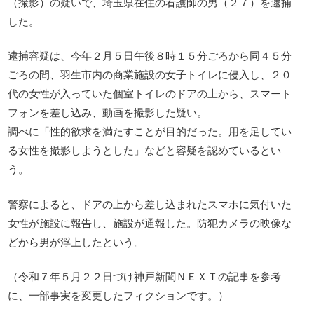
（撮影）の疑いで、埼玉県在住の看護師の男（２７）を逮捕
した。
逮捕容疑は、今年２月５日午後８時１５分ごろから同４５分
ごろの間、羽生市内の商業施設の女子トイレに侵入し、２０
代の女性が入っていた個室トイレのドアの上から、スマート
フォンを差し込み、動画を撮影した疑い。
調べに「性的欲求を満たすことが目的だった。用を足してい
る女性を撮影しようとした」などと容疑を認めているとい
う。
警察によると、ドアの上から差し込まれたスマホに気付いた
女性が施設に報告し、施設が通報した。防犯カメラの映像な
どから男が浮上したという。
（令和７年５月２２日づけ神戸新聞ＮＥＸＴの記事を参考
に、一部事実を変更したフィクションです。）