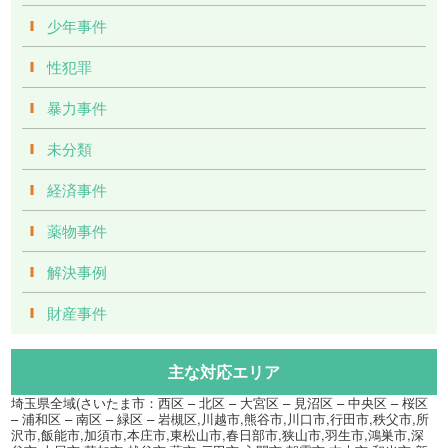
少年事件
性犯罪
暴力事件
未分類
経済事件
薬物事件
解決事例
財産事件
主な対応エリア
埼玉県全域(さいたま市：西区 – 北区 – 大宮区 – 見沼区 – 中央区 – 桜区
– 浦和区 – 南区 – 緑区 – 岩槻区,川越市,熊谷市,川口市,行田市,秩父市,所
沢市,飯能市,加須市,本庄市,東松山市,春日部市,狭山市,羽生市,鴻巣市,深