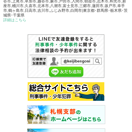
谷市,上尾市,草加市,越谷市,蕨市,戸田市,入間市,朝霞市,志木市,和光市,新
座市,桶川市,久喜市,北本市,八潮市,富士見市,三郷市,蓮田市,坂戸市,幸手
市,鶴ヶ島市,日高市,吉川市,ふじみ野市,白岡市)東京都･群馬県･栃木県･茨
城県･千葉県
詳細はこちら