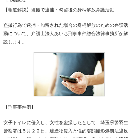
2025/05/24
【報道解説】盗撮で逮捕・勾留後の身柄解放弁護活動
盗撮行為で逮捕・勾留された場合の身柄解放のための弁護活
動について、弁護士法人あいち刑事事件総合法律事務所が解
説します。
【刑事事件例】
女子トイレに侵入し、女性を盗撮したとして、埼玉県警羽生
警察署は５月２２日、建造物侵入と性的姿態撮影処罰法違反