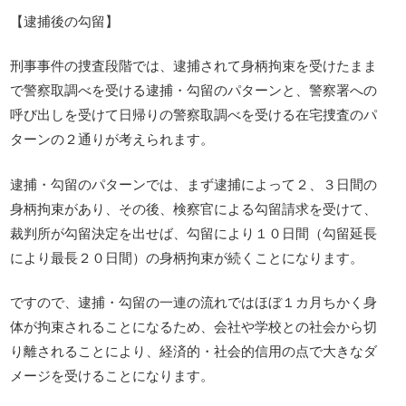
【逮捕後の勾留】
刑事事件の捜査段階では、逮捕されて身柄拘束を受けたまま
で警察取調べを受ける逮捕・勾留のパターンと、警察署への
呼び出しを受けて日帰りの警察取調べを受ける在宅捜査のパ
ターンの２通りが考えられます。
逮捕・勾留のパターンでは、まず逮捕によって２、３日間の
身柄拘束があり、その後、検察官による勾留請求を受けて、
裁判所が勾留決定を出せば、勾留により１０日間（勾留延長
により最長２０日間）の身柄拘束が続くことになります。
ですので、逮捕・勾留の一連の流れではほぼ１カ月ちかく身
体が拘束されることになるため、会社や学校との社会から切
り離されることにより、経済的・社会的信用の点で大きなダ
メージを受けることになります。