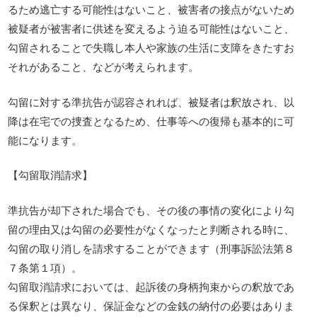
るため逃亡する可能性はないこと、被害者の接点がないため
被疑者が被害者に供述を変えるよう迫る可能性はないこと、
勾留されることで失職し本人や家族の生活に支障をきたすお
それがあること、などが考えられます。
勾留に対する準抗告が認容されれば、被疑者は釈放され、以
降は在宅での捜査となるため、仕事等への復帰も基本的に可
能になります。
【勾留取消請求】
準抗告が却下された場合でも、その後の事情の変化により勾
留の理由又は勾留の必要性がなくなったと判断される時に、
勾留の取り消しを請求することができます（刑事訴訟法第８
７条第１項）。
勾留取消請求においては、起訴後の身柄拘束からの釈放であ
る保釈とは異なり、保証金などの金銭の納付の必要はありま