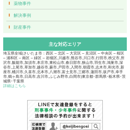
薬物事件
解決事例
財産事件
主な対応エリア
埼玉県全域(さいたま市：西区 – 北区 – 大宮区 – 見沼区 – 中央区 – 桜区
– 浦和区 – 南区 – 緑区 – 岩槻区,川越市,熊谷市,川口市,行田市,秩父市,所
沢市,飯能市,加須市,本庄市,東松山市,春日部市,狭山市,羽生市,鴻巣市,深
谷市,上尾市,草加市,越谷市,蕨市,戸田市,入間市,朝霞市,志木市,和光市,新
座市,桶川市,久喜市,北本市,八潮市,富士見市,三郷市,蓮田市,坂戸市,幸手
市,鶴ヶ島市,日高市,吉川市,ふじみ野市,白岡市)東京都･群馬県･栃木県･茨
城県･千葉県
詳細はこちら