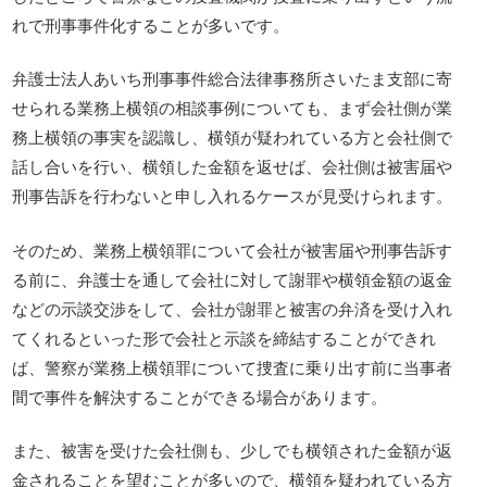
れで刑事事件化することが多いです。
弁護士法人あいち刑事事件総合法律事務所さいたま支部に寄
せられる業務上横領の相談事例についても、まず会社側が業
務上横領の事実を認識し、横領が疑われている方と会社側で
話し合いを行い、横領した金額を返せば、会社側は被害届や
刑事告訴を行わないと申し入れるケースが見受けられます。
そのため、業務上横領罪について会社が被害届や刑事告訴す
る前に、弁護士を通して会社に対して謝罪や横領金額の返金
などの示談交渉をして、会社が謝罪と被害の弁済を受け入れ
てくれるといった形で会社と示談を締結することができれ
ば、警察が業務上横領罪について捜査に乗り出す前に当事者
間で事件を解決することができる場合があります。
また、被害を受けた会社側も、少しでも横領された金額が返
金されることを望むことが多いので、横領を疑われている方