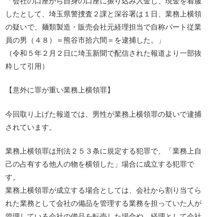
「会社の口座から自身の口座に振り込み入金し、現金を着服
したとして、埼玉県警捜査２課と深谷署は１日、業務上横領
の疑いで、麺類製造・販売会社元経理担当で自称パート従業
員の男（４８）＝熊谷市拾六間＝を逮捕した。」
（令和５年２月２日に埼玉新聞で配信された報道より一部抜
粋して引用）
【意外に罪が重い業務上横領罪】
今回取り上げた報道では、男性が業務上横領罪の疑いで逮捕
されています。
業務上横領罪は刑法２５３条に規定する犯罪で、「業務上自
己の占有する他人の物を横領した」場合に成立する犯罪で
す。
業務上横領罪が成立する場合としては、会社から割り当てら
れた業務として会社の備品を管理する業務を担っていた人が
管理している会社の備品を転売した場合や、経理として会社