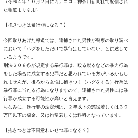
（令和４年１０月２日にカナコロ：神奈川新聞社で配信され
た報道より引用）
【抱きつきは暴行罪になる？】
今回取りあげた報道では、逮捕された男性が警察の取り調べ
において「ハグをしただけで暴行はしていない」と供述して
いるようです。
刑法２０８条が規定する暴行罪は、殴る蹴るなどの暴力行為
をした場合に成立する犯罪だと思われている方がいるかもし
れませんが、後ろから女性に抱きつく（ハグをする）行為は
暴行罪に当たる行為になりますので、逮捕された男性には暴
行罪が成立する可能性が高いと言えます。
ちなみに、暴行罪の法定刑は、２年以下の懲役若しくは３０
万円以下の罰金、又は拘留若しくは科料となっています。
【抱きつきは不同意わいせつ罪になる？】