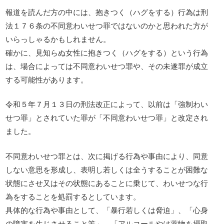
報道を読んだ方の中には、抱きつく（ハグをする）行為は刑
法１７６条の不同意わいせつ罪ではないのかと思われた方が
いらっしゃるかもしれません。
確かに、見知らぬ女性に抱きつく（ハグをする）という行為
は、場合によっては不同意わいせつ罪や、その未遂罪が成立
する可能性があります。
令和５年７月１３日の刑法改正によって、以前は「強制わい
せつ罪」とされていた罪が「不同意わいせつ罪」と改定され
ました。
不同意わいせつ罪とは、次に掲げる行為や事由により、同意
しない意思を形成し、表明し若しくは全うすることが困難な
状態にさせ又はその状態にあることに乗じて、わいせつな行
為をすることを処罰するとしています。
具体的な行為や事由として、「暴行若しくは脅迫」、「心身
の障害を生じさせること等」、「アルコールやは薬物を摂取