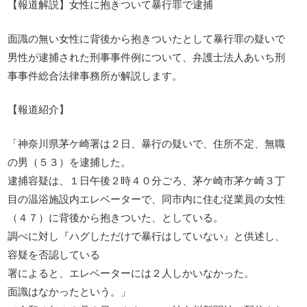
【報道解説】女性に抱きついて暴行罪で逮捕
面識の無い女性に背後から抱きついたとして暴行罪の疑いで
男性が逮捕された刑事事件例について、弁護士法人あいち刑
事事件総合法律事務所が解説します。
【報道紹介】
「神奈川県茅ケ崎署は２日、暴行の疑いで、住所不定、無職
の男（５３）を逮捕した。
逮捕容疑は、１日午後２時４０分ごろ、茅ケ崎市茅ケ崎３丁
目の温浴施設内エレベーターで、同市内に住む従業員の女性
（４７）に背後から抱きついた、としている。
調べに対し『ハグしただけで暴行はしていない』と供述し、
容疑を否認している
署によると、エレベーターには２人しかいなかった。
面識はなかったという。」