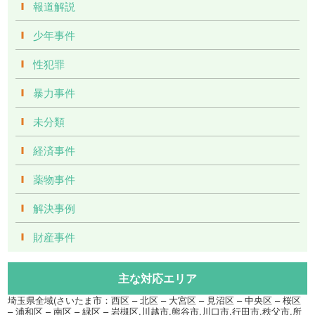
報道解説
少年事件
性犯罪
暴力事件
未分類
経済事件
薬物事件
解決事例
財産事件
主な対応エリア
埼玉県全域(さいたま市：西区 – 北区 – 大宮区 – 見沼区 – 中央区 – 桜区
– 浦和区 – 南区 – 緑区 – 岩槻区,川越市,熊谷市,川口市,行田市,秩父市,所