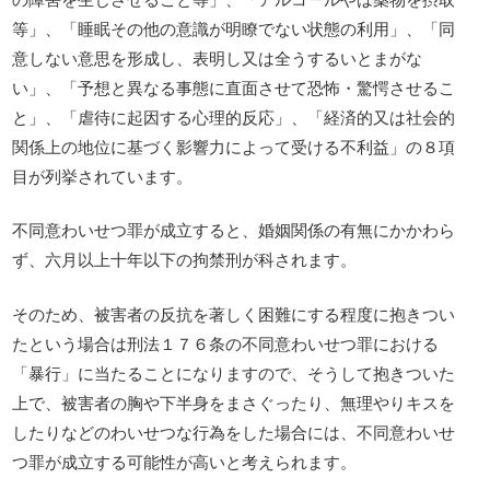
等」、「睡眠その他の意識が明瞭でない状態の利用」、「同
意しない意思を形成し、表明し又は全うするいとまがな
い」、「予想と異なる事態に直面させて恐怖・驚愕させるこ
と」、「虐待に起因する心理的反応」、「経済的又は社会的
関係上の地位に基づく影響力によって受ける不利益」の８項
目が列挙されています。
不同意わいせつ罪が成立すると、婚姻関係の有無にかかわら
ず、六月以上十年以下の拘禁刑が科されます。
そのため、被害者の反抗を著しく困難にする程度に抱きつい
たという場合は刑法１７６条の不同意わいせつ罪における
「暴行」に当たることになりますので、そうして抱きついた
上で、被害者の胸や下半身をまさぐったり、無理やりキスを
したりなどのわいせつな行為をした場合には、不同意わいせ
つ罪が成立する可能性が高いと考えられます。