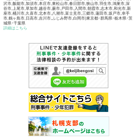
沢市,飯能市,加須市,本庄市,東松山市,春日部市,狭山市,羽生市,鴻巣市,深
谷市,上尾市,草加市,越谷市,蕨市,戸田市,入間市,朝霞市,志木市,和光市,新
座市,桶川市,久喜市,北本市,八潮市,富士見市,三郷市,蓮田市,坂戸市,幸手
市,鶴ヶ島市,日高市,吉川市,ふじみ野市,白岡市)東京都･群馬県･栃木県･茨
城県･千葉県
詳細はこちら