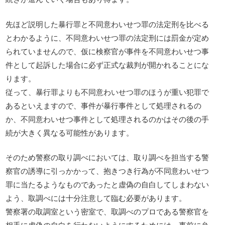
先ほど説明した暴行罪と不同意わいせつ罪の法定刑を比べる
とわかるように、不同意わいせつ罪の法定刑には罰金が定め
られていませんので、仮に検察官が事件を不同意わいせつ事
件として起訴した場合に必ず正式な裁判が開かれることにな
ります。
従って、暴行罪よりも不同意わいせつ罪のほうが重い犯罪で
あるといえますので、事件が暴行事件として処理されるの
か、不同意わいせつ事件として処理されるのかはその後の手
続が大きく異なる可能性があります。
そのため警察の取り調べにおいては、取り調べを担当する警
察官の誘導に引っかかって、抱きつき行為が不同意わいせつ
罪に当たるようなものであったと虚偽の自白してしまわない
よう、取調べには十分注意して臨む必要があります。
警察署の取調室という密室で、取調べのプロである警察官を
相手に虚偽の自白を行わないようにするためには、事前に弁