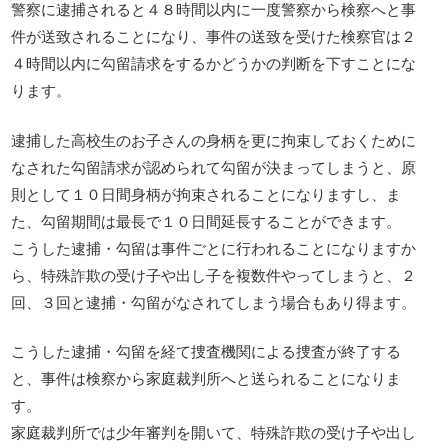
警察に逮捕されると４８時間以内に一度警察から検察へと事
件が送致されることになり、事件の送致を受けた検察官は２
４時間以内に勾留請求をするかどうかの判断を下すことにな
ります。
逮捕した高校生のお子さんの身柄を更に拘束しておくために
なされた勾留請求が認められて勾留が決まってしまうと、原
則として１０日間身柄が拘束されることになりますし、ま
た、勾留期間は最長で１０日間延長することができます。
こうした逮捕・勾留は事件ごとに行われることになりますか
ら、特殊詐欺の受け子や出し子を複数件やってしまうと、２
回、３回と逮捕・勾留がなされてしまう場合もあり得ます。
こうした逮捕・勾留を経て捜査機関による捜査が終了する
と、事件は検察から家庭裁判所へと送られることになりま
す。
家庭裁判所では少年審判を開いて、特殊詐欺の受け子や出し