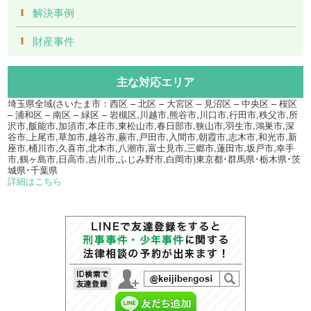
解決事例
財産事件
主な対応エリア
埼玉県全域(さいたま市：西区 – 北区 – 大宮区 – 見沼区 – 中央区 – 桜区
– 浦和区 – 南区 – 緑区 – 岩槻区,川越市,熊谷市,川口市,行田市,秩父市,所
沢市,飯能市,加須市,本庄市,東松山市,春日部市,狭山市,羽生市,鴻巣市,深
谷市,上尾市,草加市,越谷市,蕨市,戸田市,入間市,朝霞市,志木市,和光市,新
座市,桶川市,久喜市,北本市,八潮市,富士見市,三郷市,蓮田市,坂戸市,幸手
市,鶴ヶ島市,日高市,吉川市,ふじみ野市,白岡市)東京都･群馬県･栃木県･茨
城県･千葉県
詳細はこちら