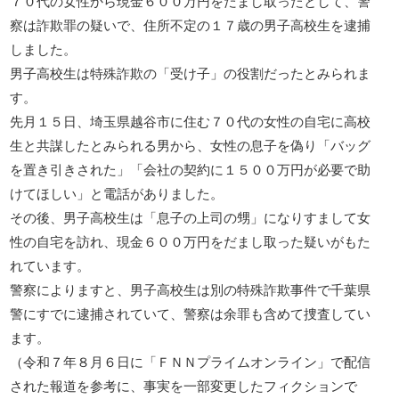
７０代の女性から現金６００万円をだまし取ったとして、警
察は詐欺罪の疑いで、住所不定の１７歳の男子高校生を逮捕
しました。
男子高校生は特殊詐欺の「受け子」の役割だったとみられま
す。
先月１５日、埼玉県越谷市に住む７０代の女性の自宅に高校
生と共謀したとみられる男から、女性の息子を偽り「バッグ
を置き引きされた」「会社の契約に１５００万円が必要で助
けてほしい」と電話がありました。
その後、男子高校生は「息子の上司の甥」になりすまして女
性の自宅を訪れ、現金６００万円をだまし取った疑いがもた
れています。
警察によりますと、男子高校生は別の特殊詐欺事件で千葉県
警にすでに逮捕されていて、警察は余罪も含めて捜査してい
ます。
（令和７年８月６日に「ＦＮＮプライムオンライン」で配信
された報道を参考に、事実を一部変更したフィクションで