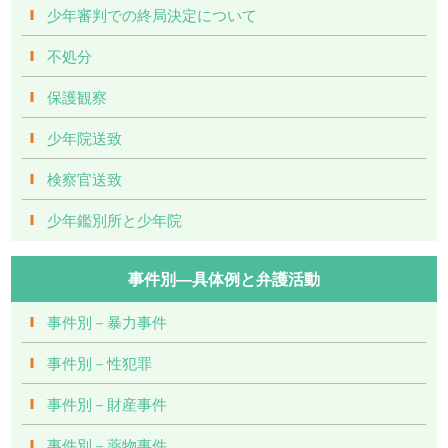
少年審判での終局決定について
不処分
保護観察
少年院送致
検察官送致
少年鑑別所と少年院
事件別―具体例と弁護活動
事件別－暴力事件
事件別－性犯罪
事件別－財産事件
事件別－薬物事件