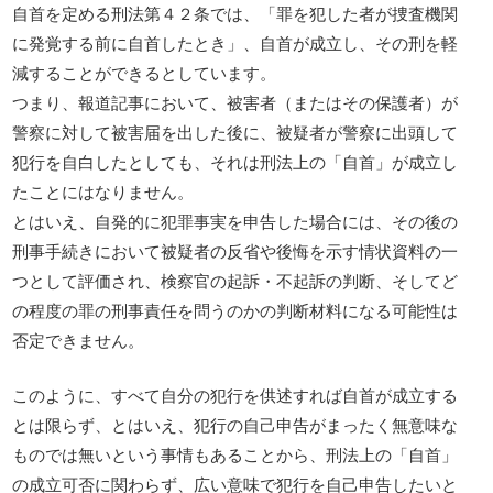
自首を定める刑法第４２条では、「罪を犯した者が捜査機関
に発覚する前に自首したとき」、自首が成立し、その刑を軽
減することができるとしています。
つまり、報道記事において、被害者（またはその保護者）が
警察に対して被害届を出した後に、被疑者が警察に出頭して
犯行を自白したとしても、それは刑法上の「自首」が成立し
たことにはなりません。
とはいえ、自発的に犯罪事実を申告した場合には、その後の
刑事手続きにおいて被疑者の反省や後悔を示す情状資料の一
つとして評価され、検察官の起訴・不起訴の判断、そしてど
の程度の罪の刑事責任を問うのかの判断材料になる可能性は
否定できません。
このように、すべて自分の犯行を供述すれば自首が成立する
とは限らず、とはいえ、犯行の自己申告がまったく無意味な
ものでは無いという事情もあることから、刑法上の「自首」
の成立可否に関わらず、広い意味で犯行を自己申告したいと