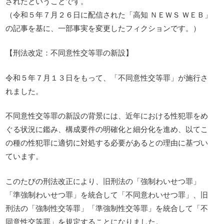
されたということです。
（令和５年７月２６日に配信された「高知 ＮＥＷＳ ＷＥＢ」
の記事を基に、一部事実を変更したフィクションです。）
【刑法改定：不同意性交等罪の新設】
令和５年７月１３日をもって、「不同意性交等罪」が施行さ
れました。
不同意性交等罪の新設の背景には、近年における性犯罪をめ
ぐる状況に鑑み、構成要件の明確化と細分化を進め、以てこ
の種の性犯罪に適切に対処する必要があるとの理由に基づい
ています。
このたびの刑法改正により、旧刑法の「強制わいせつ罪」
「準強制わいせつ罪」を統合して「不同意わいせつ罪」、旧
刑法の「強制性交等罪」「準強制性交等罪」を統合して「不
同意性交等罪」を規定することになりました。