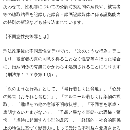
あわせて、性犯罪についての公訴時効期間の延長や、被害者
等の聴取結果を記録した録音・録画記録媒体に係る証拠能力
の特則の新設なども盛り込まれています。
【不同意性交等罪とは】
刑法改定後の不同意性交等罪では、「次のような行為」等に
より、被害者の真の同意を得ることなく性交等を行った場合
に、婚姻関係の有無にかかわらず処罰されることになります
（刑法第１７７条第１項）。
「次のような行為」として、「暴行若しくは脅迫」、「心身
の障害（おそれも含む）」、「アルコール若しくは薬物の摂
取」、「睡眠その他の意識不明瞭状態」、「不同意を形成・
表明するいとまがない」、「予想と異なる事態への恐怖・驚
愕」「虐待に起因する心理的反応」、「経済的・社会的関係
上の地位に基づく影響力によって受ける不利益を憂慮させる