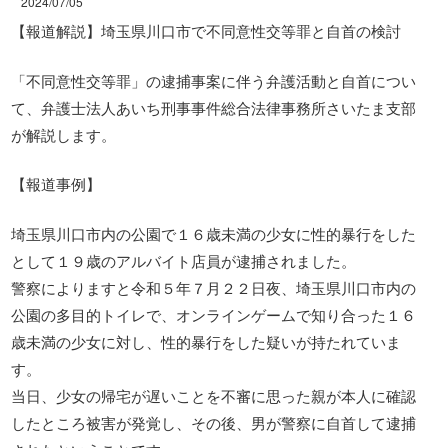
2024/07/05
【報道解説】埼玉県川口市で不同意性交等罪と自首の検討
「不同意性交等罪」の逮捕事案に伴う弁護活動と自首につい
て、弁護士法人あいち刑事事件総合法律事務所さいたま支部
が解説します。
【報道事例】
埼玉県川口市内の公園で１６歳未満の少女に性的暴行をした
として１９歳のアルバイト店員が逮捕されました。
警察によりますと令和５年７月２２日夜、埼玉県川口市内の
公園の多目的トイレで、オンラインゲームで知り合った１６
歳未満の少女に対し、性的暴行をした疑いが持たれていま
す。
当日、少女の帰宅が遅いことを不審に思った親が本人に確認
したところ被害が発覚し、その後、男が警察に自首して逮捕