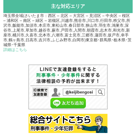
主な対応エリア
埼玉県全域(さいたま市：西区 – 北区 – 大宮区 – 見沼区 – 中央区 – 桜区
– 浦和区 – 南区 – 緑区 – 岩槻区,川越市,熊谷市,川口市,行田市,秩父市,所
沢市,飯能市,加須市,本庄市,東松山市,春日部市,狭山市,羽生市,鴻巣市,深
谷市,上尾市,草加市,越谷市,蕨市,戸田市,入間市,朝霞市,志木市,和光市,新
座市,桶川市,久喜市,北本市,八潮市,富士見市,三郷市,蓮田市,坂戸市,幸手
市,鶴ヶ島市,日高市,吉川市,ふじみ野市,白岡市)東京都･群馬県･栃木県･茨
城県･千葉県
詳細はこちら