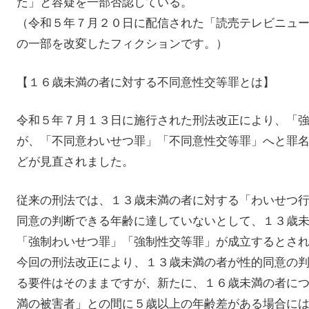
た」と容疑を一部否認している。
（令和５年７月２０日に配信された「読売テレビニュ
の一部を改変したフィクションです。）
【１６歳未満の者に対する不同意性交等罪とは】
令和５年７月１３日に施行された刑法改正により、「
が、「不同意わいせつ罪」「不同意性交等罪」へと罪
どが見直されました。
従来の刑法では、１３歳未満の者に対する「わいせつ
同意の判断できる年齢に達していないとして、１３歳
「強制わいせつ罪」「強制性交等罪」が成立するとさ
今回の刑法改正により、１３歳未満の者が性的同意の
る要件はそのままですが、新たに、１６歳未満の者に
満の被害者」との間に５歳以上の年齢差がある場合に