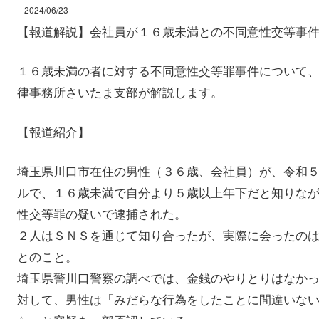
2024/06/23
【報道解説】会社員が１６歳未満との不同意性交等事
１６歳未満の者に対する不同意性交等罪事件について
律事務所さいたま支部が解説します。
【報道紹介】
埼玉県川口市在住の男性（３６歳、会社員）が、令和
ルで、１６歳未満で自分より５歳以上年下だと知りな
性交等罪の疑いで逮捕された。
２人はＳＮＳを通じて知り合ったが、実際に会ったの
とのこと。
埼玉県警川口警察の調べでは、金銭のやりとりはなか
対して、男性は「みだらな行為をしたことに間違いな