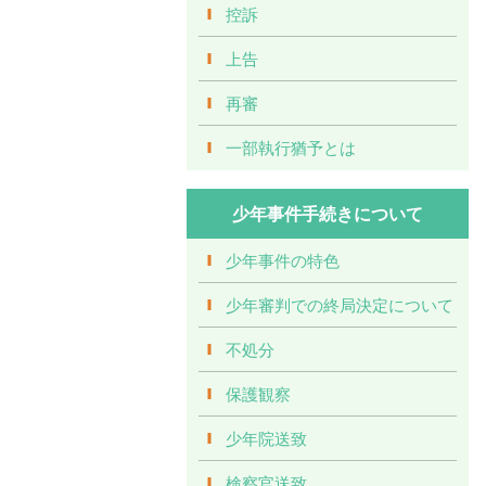
控訴
上告
再審
一部執行猶予とは
少年事件手続きについて
少年事件の特色
少年審判での終局決定について
不処分
保護観察
少年院送致
検察官送致