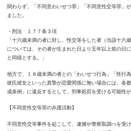
関わらず、「不同意わいせつ罪」「不同意性交等罪」
ました。
・刑法 １７７条３項
「十六歳未満の者に対し、性交等をした者（当該十六
については、その者が生まれた日より五年以上前の日
と同様とする。」
他方で、１８歳未満の者との「わいせつ行為」「性行
彼氏彼女といった真摯が恋愛関係に無い場合には、各
成条例」に違反するとして、刑事処罰を受ける可能性
【不同意性交等罪の弁護活動】
不同意性交等事件を起こして、逮捕や警察取調べを受