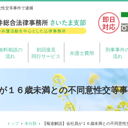
意性交等事件で逮捕
無料相談の
初回接見
刑事事件
弁護士費用
流れ
同行サービス
流れ
が１６歳未満との不同意性交等事
トップ
未分類
【報道解説】会社員が１６歳未満との不同意性