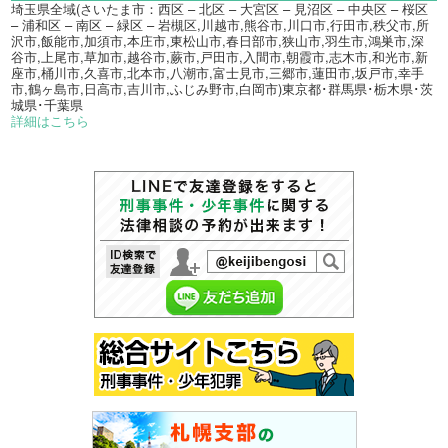
埼玉県全域(さいたま市：西区 – 北区 – 大宮区 – 見沼区 – 中央区 – 桜区
– 浦和区 – 南区 – 緑区 – 岩槻区,川越市,熊谷市,川口市,行田市,秩父市,所
沢市,飯能市,加須市,本庄市,東松山市,春日部市,狭山市,羽生市,鴻巣市,深
谷市,上尾市,草加市,越谷市,蕨市,戸田市,入間市,朝霞市,志木市,和光市,新
座市,桶川市,久喜市,北本市,八潮市,富士見市,三郷市,蓮田市,坂戸市,幸手
市,鶴ヶ島市,日高市,吉川市,ふじみ野市,白岡市)東京都･群馬県･栃木県･茨
城県･千葉県
詳細はこちら